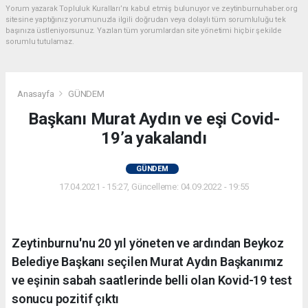
Yorum yazarak Topluluk Kuralları’nı kabul etmiş bulunuyor ve zeytinburnuhaber.org
sitesine yaptığınız yorumunuzla ilgili doğrudan veya dolaylı tüm sorumluluğu tek
başınıza üstleniyorsunuz. Yazılan tüm yorumlardan site yönetimi hiçbir şekilde
sorumlu tutulamaz.
Anasayfa
GÜNDEM
Başkanı Murat Aydın ve eşi Covid-
19’a yakalandı
GÜNDEM
17.04.2021 - 15:27, Güncelleme: 04.09.2022 - 19:55
Zeytinburnu'nu 20 yıl yöneten ve ardından Beykoz
Belediye Başkanı seçilen Murat Aydın Başkanımız
ve eşinin sabah saatlerinde belli olan Kovid-19 test
sonucu pozitif çıktı