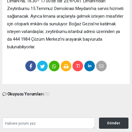
Limanı’na; 16.30– 17.00’de ise ZEYPORT Limanı’ndan
Zeytinburnu 15 Temmuz Demokrasi Meydanı’na servis hizmeti
sağlanacak. Ayrıca limana araçlarıyla gelmek isteyen misafirler
için otopark imkânı da sunuluyor. Boğaz Gezisi’ne katılmak
isteyen vatandaşlar; zeytinburnu.istanbul adresi üzerinden ya
da 444 1984 Çözüm Merkezi’ni arayarak başvuruda
bulunabiliyorlar.
Okuyucu Yorumları
(0)
Gönder