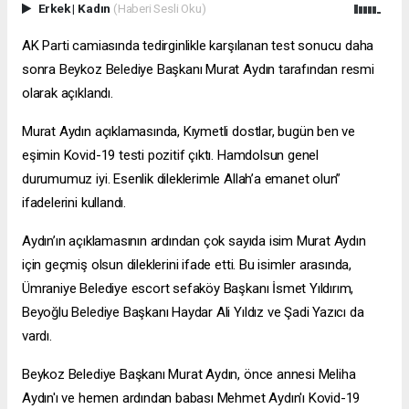
Erkek
|
Kadın
(Haberi Sesli Oku)
AK Parti camiasında tedirginlikle karşılanan test sonucu daha
sonra Beykoz Belediye Başkanı Murat Aydın tarafından resmi
olarak açıklandı.
Murat Aydın açıklamasında, Kıymetli dostlar, bugün ben ve
eşimin Kovid-19 testi pozitif çıktı. Hamdolsun genel
durumumuz iyi. Esenlik dileklerimle Allah’a emanet olun”
ifadelerini kullandı.
Aydın’ın açıklamasının ardından çok sayıda isim Murat Aydın
için geçmiş olsun dileklerini ifade etti. Bu isimler arasında,
Ümraniye Belediye
escort sefaköy
Başkanı İsmet Yıldırım,
Beyoğlu Belediye Başkanı Haydar Ali Yıldız ve Şadi Yazıcı da
vardı.
Beykoz Belediye Başkanı Murat Aydın, önce annesi Meliha
Aydın'ı ve hemen ardından babası Mehmet Aydın'ı Kovid-19