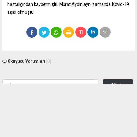
hastalığından kaybetmişiti. Murat Aydın aynı zamanda Kovid-19
aşısı olmuştu.
Okuyucu Yorumları
(0)
Gönder
Yorum yazarak Topluluk Kuralları’nı kabul etmiş bulunuyor ve zeytinburnuhaber.org
sitesine yaptığınız yorumunuzla ilgili doğrudan veya dolaylı tüm sorumluluğu tek
başınıza üstleniyorsunuz. Yazılan tüm yorumlardan site yönetimi hiçbir şekilde
sorumlu tutulamaz.