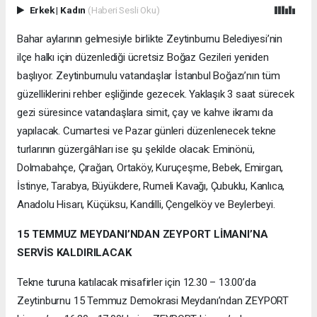
Erkek
|
Kadın
(Haberi Sesli Oku)
Bahar aylarının gelmesiyle birlikte Zeytinburnu Belediyesi’nin
ilçe halkı için düzenlediği ücretsiz Boğaz Gezileri yeniden
başlıyor. Zeytinburnulu vatandaşlar İstanbul Boğazı’nın tüm
güzelliklerini rehber eşliğinde gezecek. Yaklaşık 3 saat sürecek
gezi süresince vatandaşlara simit, çay ve kahve ikramı da
yapılacak. Cumartesi ve Pazar günleri düzenlenecek tekne
turlarının güzergâhları ise şu şekilde olacak: Eminönü,
Dolmabahçe, Çırağan, Ortaköy, Kuruçeşme, Bebek, Emirgan,
İstinye, Tarabya, Büyükdere, Rumeli Kavağı, Çubuklu, Kanlıca,
Anadolu Hisarı, Küçüksu, Kandilli, Çengelköy ve Beylerbeyi.
15 TEMMUZ MEYDANI’NDAN ZEYPORT LİMANI’NA
SERVİS KALDIRILACAK
Tekne turuna katılacak misafirler için 12.30 – 13.00’da
Zeytinburnu 15 Temmuz Demokrasi Meydanı’ndan ZEYPORT