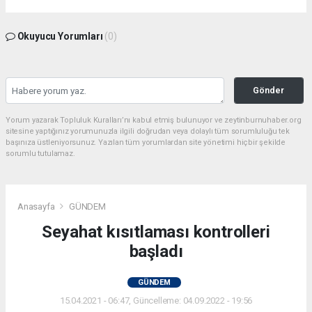
Okuyucu Yorumları
(0)
Gönder
Yorum yazarak Topluluk Kuralları’nı kabul etmiş bulunuyor ve zeytinburnuhaber.org
sitesine yaptığınız yorumunuzla ilgili doğrudan veya dolaylı tüm sorumluluğu tek
başınıza üstleniyorsunuz. Yazılan tüm yorumlardan site yönetimi hiçbir şekilde
sorumlu tutulamaz.
Anasayfa
GÜNDEM
Seyahat kısıtlaması kontrolleri
başladı
GÜNDEM
15.04.2021 - 06:47, Güncelleme: 04.09.2022 - 19:56