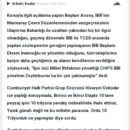
Erkek
|
Kadın
(Haberi Sesli Oku)
Konuyla ilgili açıklama yapan Başkan Arısoy, İBB’nin
Marmaray Çevre Düzenlemesinden vazgeçmesinin
Ulaştırma Bakanlığı ile uzaktan yakından hiç bir ilgisi
olmadığını, geçmiş dönemde İBB ile TCDD arasında
yapılan sözleşmenin gereğini yapmayanın İBB Başkanı
Ekrem İmamoğlu ve yönetimi olduğunu, tüm taleplerine
karşın daha geçtiğimiz ay alanın kendilerine verildiğini
söyleyerek, “İşin özü Millet İttifakının yönettiği CHP’li İBB
yönetimi Zeytinburnu’na bir çivi çakmamıştır” dedi.
Cumhuriyet Halk Partisi Grup Sözcüsü Hüseyin Üsküdar
ise yaptığı konuşmada, Birinci ve İkinci Etapta 10 tane
peyzaj işini 10 trilyona yandaş müteahhide ihale ettiniz.
Yazık günah değil mi bu milletin parasına. Orda 10
Trilyonluk ne yapmışlar diye sordu.