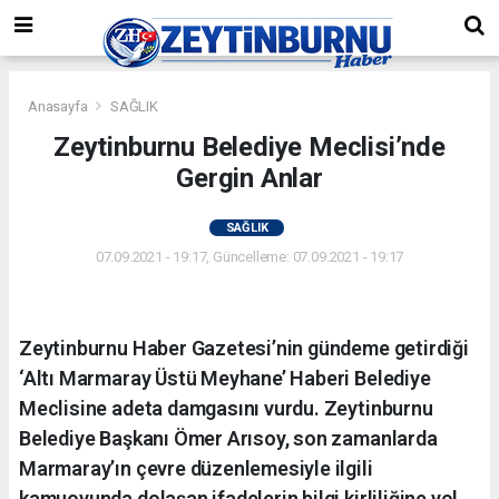
Anasayfa
SAĞLIK
Zeytinburnu Belediye Meclisi’nde
Gergin Anlar
SAĞLIK
07.09.2021 - 19:17, Güncelleme: 07.09.2021 - 19:17
Zeytinburnu Haber Gazetesi’nin gündeme getirdiği
‘Altı Marmaray Üstü Meyhane’ Haberi Belediye
Meclisine adeta damgasını vurdu. Zeytinburnu
Belediye Başkanı Ömer Arısoy, son zamanlarda
Marmaray’ın çevre düzenlemesiyle ilgili
kamuoyunda dolaşan ifadelerin bilgi kirliliğine yol