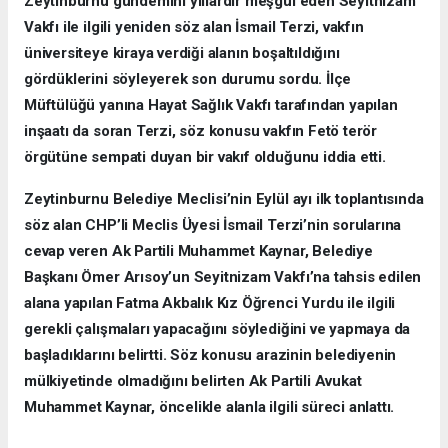
Zeytinburnu gündemini yıllardır meşgul eden Seyitnizam
Vakfı ile ilgili yeniden söz alan İsmail Terzi, vakfın
üniversiteye kiraya verdiği alanın boşaltıldığını
gördüklerini söyleyerek son durumu sordu. İlçe
Müftülüğü yanına Hayat Sağlık Vakfı tarafından yapılan
inşaatı da soran Terzi, söz konusu vakfın Fetö terör
örgütüne sempati duyan bir vakıf olduğunu iddia etti.
Zeytinburnu Belediye Meclisi’nin Eylül ayı ilk toplantısında
söz alan CHP’li Meclis Üyesi İsmail Terzi’nin sorularına
cevap veren Ak Partili Muhammet Kaynar, Belediye
Başkanı Ömer Arısoy’un Seyitnizam Vakfı’na tahsis edilen
alana yapılan Fatma Akbalık Kız Öğrenci Yurdu ile ilgili
gerekli çalışmaları yapacağını söylediğini ve yapmaya da
başladıklarını belirtti. Söz konusu arazinin belediyenin
mülkiyetinde olmadığını belirten Ak Partili Avukat
Muhammet Kaynar, öncelikle alanla ilgili süreci anlattı.