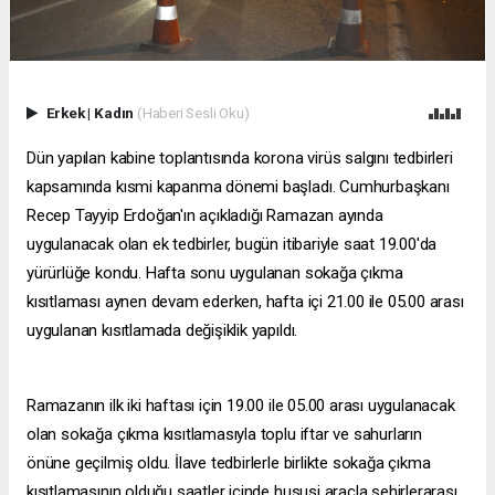
Erkek
|
Kadın
(Haberi Sesli Oku)
Dün yapılan kabine toplantısında korona virüs salgını tedbirleri
kapsamında kısmi kapanma dönemi başladı. Cumhurbaşkanı
Recep Tayyip Erdoğan'ın açıkladığı Ramazan ayında
uygulanacak olan ek tedbirler, bugün itibariyle saat 19.00'da
yürürlüğe kondu. Hafta sonu uygulanan sokağa çıkma
kısıtlaması aynen devam ederken, hafta içi 21.00 ile 05.00 arası
uygulanan kısıtlamada değişiklik yapıldı.
Ramazanın ilk iki haftası için 19.00 ile 05.00 arası uygulanacak
olan sokağa çıkma kısıtlamasıyla toplu iftar ve sahurların
önüne geçilmiş oldu. İlave tedbirlerle birlikte sokağa çıkma
kısıtlamasının olduğu saatler içinde hususi araçla şehirlerarası