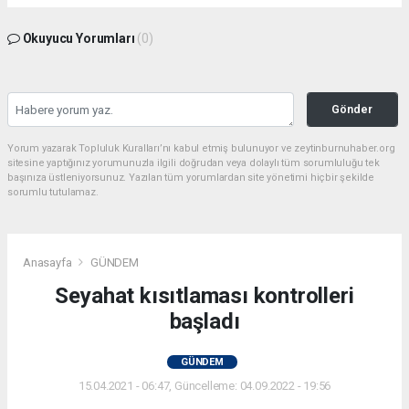
Okuyucu Yorumları
(0)
Gönder
Yorum yazarak Topluluk Kuralları’nı kabul etmiş bulunuyor ve zeytinburnuhaber.org
sitesine yaptığınız yorumunuzla ilgili doğrudan veya dolaylı tüm sorumluluğu tek
başınıza üstleniyorsunuz. Yazılan tüm yorumlardan site yönetimi hiçbir şekilde
sorumlu tutulamaz.
Anasayfa
GÜNDEM
Seyahat kısıtlaması kontrolleri
başladı
GÜNDEM
15.04.2021 - 06:47, Güncelleme: 04.09.2022 - 19:56