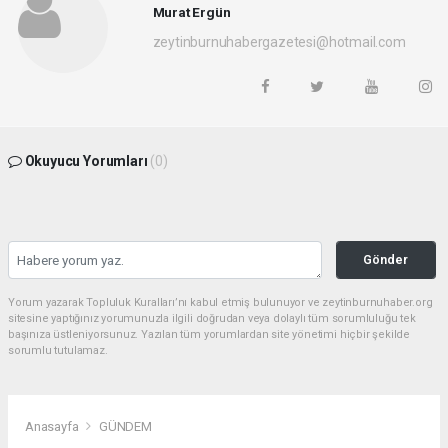
Murat Ergün
zeytinburnuhabergazetesi@hotmail.com
Okuyucu Yorumları
(0)
Gönder
Yorum yazarak Topluluk Kuralları’nı kabul etmiş bulunuyor ve zeytinburnuhaber.org
sitesine yaptığınız yorumunuzla ilgili doğrudan veya dolaylı tüm sorumluluğu tek
başınıza üstleniyorsunuz. Yazılan tüm yorumlardan site yönetimi hiçbir şekilde
sorumlu tutulamaz.
Anasayfa
GÜNDEM