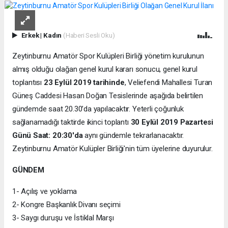
Erkek
|
Kadın
(Haberi Sesli Oku)
Zeytinburnu Amatör Spor Kulüpleri Birliği yönetim kurulunun
almış olduğu olağan genel kurul kararı sonucu, genel kurul
toplantısı
23 Eylül 2019 tarihinde
, Veliefendi Mahallesi Turan
Güneş Caddesi Hasan Doğan Tesislerinde aşağıda belirtilen
gündemde saat 20.30’da yapılacaktır. Yeterli çoğunluk
sağlanamadığı taktirde ikinci toplantı
30 Eylül 2019 Pazartesi
Günü Saat: 20:30'da
aynı gündemle tekrarlanacaktır.
Zeytinburnu Amatör Kulüpler Birliği'nin tüm üyelerine duyurulur.
GÜNDEM
1- Açılış ve yoklama
2- Kongre Başkanlık Divanı seçimi
3- Saygı duruşu ve İstiklal Marşı