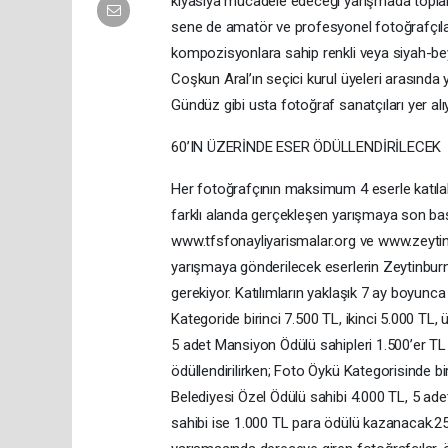
kıyasıya mücadele edeceği yarışmada toplamd
sene de amatör ve profesyonel fotoğrafçılar
kompozisyonlara sahip renkli veya siyah-bey
Coşkun Aral’ın seçici kurul üyeleri arasında
Gündüz gibi usta fotoğraf sanatçıları yer alı
60’IN ÜZERİNDE ESER ÖDÜLLENDİRİLECEK
Her fotoğrafçının maksimum 4 eserle katıla
farklı alanda gerçekleşen yarışmaya son başv
www.tfsfonayliyarismalar.org ve www.zeytinb
yarışmaya gönderilecek eserlerin Zeytinburn
gerekiyor. Katılımların yaklaşık 7 ay boyun
Kategoride birinci 7.500 TL, ikinci 5.000 TL
5 adet Mansiyon Ödülü sahipleri 1.500’er TL
ödüllendirilirken; Foto Öykü Kategorisinde bi
Belediyesi Özel Ödülü sahibi 4.000 TL, 5 ad
sahibi ise 1.000 TL para ödülü kazanacak.