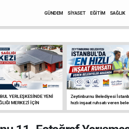
GÜNDEM
SİYASET
EĞİTİM
SAĞLIK
BUL YERLEŞKESİNDE YENİ
Zeytinburnu Belediyesi İstanb
ĞLIĞI MERKEZİ İÇİN
hızlı inşaat ruhsatı veren bele
IKLAR SÜRÜYOR
arasında