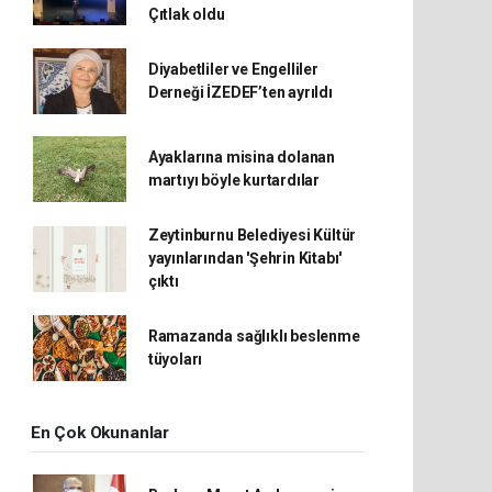
Çıtlak oldu
Diyabetliler ve Engelliler
Derneği İZEDEF’ten ayrıldı
Ayaklarına misina dolanan
martıyı böyle kurtardılar
Zeytinburnu Belediyesi Kültür
yayınlarından 'Şehrin Kitabı'
çıktı
Ramazanda sağlıklı beslenme
tüyoları
En Çok Okunanlar