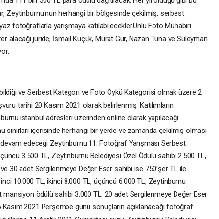
a 111 bin 500 TL para ödülü dağıtılacak. Her yıl olduğu gibi bu
, Zeytinburnu’nun herhangi bir bölgesinde çekilmiş, serbest
az fotoğraflarla yarışmaya katılabilecekler.Ünlü Foto Muhabiri
 yer alacağı jüride; İsmail Küçük, Murat Gür, Nazan Tuna ve Süleyman
yor.
bildiği ve Serbest Kategori ve Foto Öykü Kategorisi olmak üzere 2
uru tarihi 20 Kasım 2021 olarak belirlenmiş. Katılımların
urnu.istanbul adresleri üzerinden online olarak yapılacağı
u sınırları içerisinde herhangi bir yerde ve zamanda çekilmiş olması
ca devam edeceği Zeytinburnu 11. Fotoğraf Yarışması Serbest
, üçüncü 3.500 TL, Zeytinburnu Belediyesi Özel Ödülü sahibi 2.500 TL,
 ve 30 adet Sergilenmeye Değer Eser sahibi ise 750’şer TL ile
rinci 10.000 TL, ikinci 8.000 TL, üçüncü 6.000 TL, Zeytinburnu
et mansiyon ödülü sahibi 3.000 TL, 20 adet Sergilenmeye Değer Eser
25 Kasım 2021 Perşembe günü sonuçların açıklanacağı fotoğraf