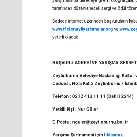
yarışmasında dereceye giren fotoğrafçılar, 
tarafından düzenlenecek sergi ve ödül töre
Sadece internet üzerinden başvuruların kabu
www.tfsfonayliyarismalar.org
ve
www.zey
yeterli olacak.
BAŞVURU ADRESİ VE YARIŞMA SEKRET
Zeytinburnu Belediye Başkanlığı Kültür 
Caddesi, No:5 Kat:3 Zeytinburnu / İstan
Telefon : 0212 413 11 11 (Dahili 2244)
Yetkili Kişi : Nur Güler
E-Posta : nguler@zeytinburnu.bel.tr
Yarışma Şartnamesi için
tıklayınız.