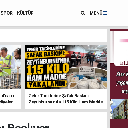
SPOR
KÜLTÜR
MENÜ
ul'da en
Zehir Tacirlerine Şafak Baskını:
diyeler
Zeytinburnu'nda 115 Kilo Ham Madde
Yakalandı