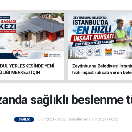
BUL YERLEŞKESİNDE YENİ
Zeytinburnu Belediyesi İstanb
ĞLIĞI MERKEZİ İÇİN
hızlı inşaat ruhsatı veren bele
IKLAR SÜRÜYOR
arasında
nda sağlıklı beslenme t
15.04.2021 - 06:52, Güncelleme: 15.04.2021 - 06:52
SAĞLIK