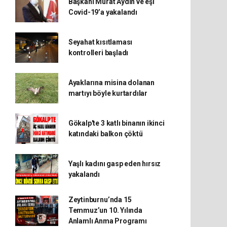
Başkanı Murat Aydın ve eşi
Covid-19’a yakalandı
Seyahat kısıtlaması
kontrolleri başladı
Ayaklarına misina dolanan
martıyı böyle kurtardılar
Gökalp'te 3 katlı binanın ikinci
katındaki balkon çöktü
Yaşlı kadını gasp eden hırsız
yakalandı
Zeytinburnu’nda 15
Temmuz’un 10. Yılında
Anlamlı Anma Programı