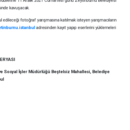
ödüllerine 11 Aralık 2021 Cumartesi günü Zeytinburnu Belediyesi
ninde kavuşacak.
l edileceği fotoğraf yarışmasına katılmak isteyen yarışmacıların
tinburnu.istanbul
adresinden kayıt yapıp eserlerini yüklemeleri
ERYASI
ve Sosyal İşler Müdürlüğü Beştelsiz Mahallesi, Belediye
bul