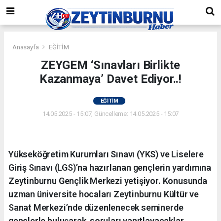
Anasayfa
EĞİTİM
ZEYGEM ‘Sınavları Birlikte
Kazanmaya’ Davet Ediyor..!
EĞİTİM
14.05.2025 - 15:07, Güncelleme: 14.05.2025 - 15:07
Yükseköğretim Kurumları Sınavı (YKS) ve Liselere
Giriş Sınavı (LGS)’na hazırlanan gençlerin yardımına
Zeytinburnu Gençlik Merkezi yetişiyor. Konusunda
uzman üniversite hocaları Zeytinburnu Kültür ve
Sanat Merkezi’nde düzenlenecek seminerde
gençlerle buluşarak, soruları yanıtlayacaklar.