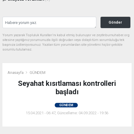
Gönder
Yorum yazarak Topluluk Kuralları’nı kabul etmiş bulunuyor ve zeytinburnuhaber.org
sitesine yaptığınız yorumunuzla ilgili doğrudan veya dolaylı tüm sorumluluğu tek
başınıza üstleniyorsunuz. Yazılan tüm yorumlardan site yönetimi hiçbir şekilde
sorumlu tutulamaz.
Anasayfa
GÜNDEM
Seyahat kısıtlaması kontrolleri
başladı
GÜNDEM
15.04.2021 - 06:47, Güncelleme: 04.09.2022 - 19:56