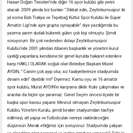
Hasan Doğan Tesisleri’nde diğer 16 spor kulübü gibi yerini
alacak. 2009 yılında biz bunları “ Dikkat edin, Zeytinburnuspor iki
yıl sonra Batı Trakya ve Tepebağ Kültür Spor Kulübü ile Süper
Amatör Ligi’nde aynı grupta oynayabilir” diye yazdığımda bu
yazıma yarım dudak bükerek gülen çok kişi olmuştu. Şimdi
soruyorum. Bir çok nedenden dolayı Zeytinburnuspor
Kulübü’nde 2001 yılından itibaren başkanlık ve yönetim kurul
üyeliği yapanlara, kendisine bir genel kurulda hakaret edenlere
karşı HAKLI OLARAK soğuk olan Belediye Başkanı Murat
AYDIN, “ Canım çok ayıp olur, siz faaliyetlerinize stadyumda
devam edin” diyebilir mi? Diyemez. Kamu oyu ve 16 amatör
spor kulübü, Murat AYDIN’ın karşısına dikilir. Kulis çalışmaları ve
aracılar da hiçbir işe yaramaz. Genel Seçim öncesi ilçede bir
başka spor kaosu yaşanır. Mevcut olmayan Zeytinburnuspor
Kulübü Yönetim Kurulu, şimdi bırakın stadyumdan tasfiye
edilmeyi, alt yapıyı ve futbolcuları nereye nakledeceğini
düşünsün. Merak ettiğimiz için soruyoruz. Stadyumda çalışan