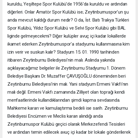
kuruldu, Yeşiltepe Spor Kulübü’de 1956’da kuruldu ve ardından
diğerleri. Onlar Amatör Spor Kulübü ise; Zeytinburnuspor’un şu
anda mevcut kaldığı durum nedir? O da, İst. Batı Trakya Türkleri
Spor Kulübü, Yıldız Spor Kulübü ve Selvi Spor Kulübü gibi BAL
liginde gelmeyecekmi? Diğer kulüpler avuç içi kadar lokallerde
ikamet ederken Zeytinburnuspor’a stadyumu kullanmasına kim
izin verir ve suskun kalır? Stadyum 15. 01. 1990 tarihinden
itibaren Zeytinburnu Belediyesi’nin malı. Aslında yakında
açıklayacağımız belgeler ile Zeytinburnu Stadyumu 1. Dönem
Belediye Başkanı Dr. Muzaffer ÇAVUŞOĞLU döneminden beri
Zeytinburnu Belediyesi’nin malı. Yani stadyum Ermeni Vakfı’nın
malı değil. Ermeni Vakfı zamanında Zilliyet olan toprağı kendi
menfaatlerinde kullandıklarından şimdi kapma sevdasında.
Mahkeme kararı ve kamulaştırma bedeli ise sarih. Zeytinburnu
Belediyesi Encümen ve Meclis kararı alındığı anda
Zeytinburnuspor Kulübü geçici olarak Merkezefendi Tesisleri
ve ardından temin edilecek avuç içi kadar bir lokale gönderilerek