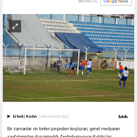
ABONE OL
Erkek
|
Kadın
(Haberi Sesli Oku)
Bir zamanlar on binleri peşinden koşturan, genel medyanın
sayfalarından düşürmediği Zeytinburnuspor Kulübü’nü