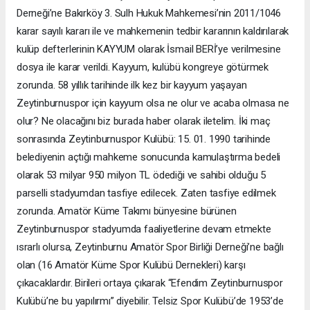
Derneği’ne Bakırköy 3. Sulh Hukuk Mahkemesi’nin 2011/1046
karar sayılı kararı ile ve mahkemenin tedbir kararının kaldırılarak
kulüp defterlerinin KAYYUM olarak İsmail BERİ’ye verilmesine
dosya ile karar verildi. Kayyum, kulübü kongreye götürmek
zorunda. 58 yıllık tarihinde ilk kez bir kayyum yaşayan
Zeytinburnuspor için kayyum olsa ne olur ve acaba olmasa ne
olur? Ne olacağını biz burada haber olarak iletelim. İki maç
sonrasında Zeytinburnuspor Kulübü: 15. 01. 1990 tarihinde
belediyenin açtığı mahkeme sonucunda kamulaştırma bedeli
olarak 53 milyar 950 milyon TL ödediği ve sahibi olduğu 5
parselli stadyumdan tasfiye edilecek. Zaten tasfiye edilmek
zorunda. Amatör Küme Takımı bünyesine bürünen
Zeytinburnuspor stadyumda faaliyetlerine devam etmekte
ısrarlı olursa, Zeytinburnu Amatör Spor Birliği Derneği’ne bağlı
olan (16 Amatör Küme Spor Kulübü Dernekleri) karşı
çıkacaklardır. Birileri ortaya çıkarak “Efendim Zeytinburnuspor
Kulübü’ne bu yapılırmı” diyebilir. Telsiz Spor Kulübü’de 1953’de