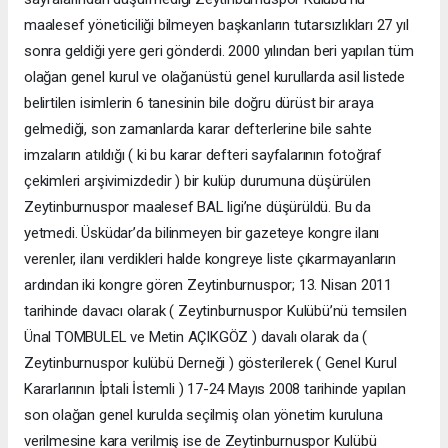
maalesef yöneticiliği bilmeyen başkanların tutarsızlıkları 27 yıl
sonra geldiği yere geri gönderdi. 2000 yılından beri yapılan tüm
olağan genel kurul ve olağanüstü genel kurullarda asil listede
belirtilen isimlerin 6 tanesinin bile doğru dürüst bir araya
gelmediği, son zamanlarda karar defterlerine bile sahte
imzaların atıldığı ( ki bu karar defteri sayfalarının fotoğraf
çekimleri arşivimizdedir ) bir kulüp durumuna düşürülen
Zeytinburnuspor maalesef BAL ligi’ne düşürüldü. Bu da
yetmedi. Üsküdar’da bilinmeyen bir gazeteye kongre ilanı
verenler, ilanı verdikleri halde kongreye liste çıkarmayanların
ardından iki kongre gören Zeytinburnuspor; 13. Nisan 2011
tarihinde davacı olarak ( Zeytinburnuspor Kulübü’nü temsilen
Ünal TOMBULEL ve Metin AÇIKGÖZ ) davalı olarak da (
Zeytinburnuspor kulübü Derneği ) gösterilerek ( Genel Kurul
Kararlarının İptali İstemli ) 17-24 Mayıs 2008 tarihinde yapılan
son olağan genel kurulda seçilmiş olan yönetim kuruluna
verilmesine kara verilmiş ise de Zeytinburnuspor Kulübü