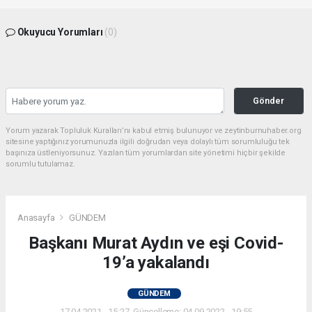
Okuyucu Yorumları
(0)
Gönder
Yorum yazarak Topluluk Kuralları’nı kabul etmiş bulunuyor ve zeytinburnuhaber.org
sitesine yaptığınız yorumunuzla ilgili doğrudan veya dolaylı tüm sorumluluğu tek
başınıza üstleniyorsunuz. Yazılan tüm yorumlardan site yönetimi hiçbir şekilde
sorumlu tutulamaz.
Anasayfa
GÜNDEM
Başkanı Murat Aydın ve eşi Covid-
19’a yakalandı
GÜNDEM
17.04.2021 - 15:27, Güncelleme: 04.09.2022 - 19:55