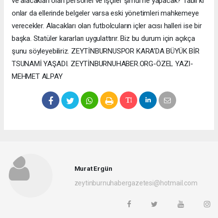
ve alacakları olan personel ve işçiler şimdi ne yapacak? Tabii ki
onlar da ellerinde belgeler varsa eski yönetimleri mahkemeye
verecekler. Alacakları olan futbolcuların içler acısı halleri ise bir
başka. Statüler kararları uygulattırır. Biz bu durum için açıkça
şunu söyleyebiliriz. ZEYTİNBURNUSPOR KARA’DA BÜYÜK BİR
TSUNAMİ YAŞADI. ZEYTİNBURNUHABER.ORG-ÖZEL YAZI-
MEHMET ALPAY
Murat Ergün
zeytinburnuhabergazetesi@hotmail.com