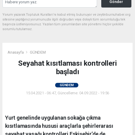
Gönder
Yorum yazarak Topluluk Kuralları’nı kabul etmiş bulunuyor ve zeytinburnuhaber.org
sitesine yaptığınız yorumunuzla ilgili doğrudan veya dolaylı tüm sorumluluğu tek
başınıza üstleniyorsunuz. Yazılan tüm yorumlardan site yönetimi hiçbir şekilde
sorumlu tutulamaz.
Anasayfa
GÜNDEM
Seyahat kısıtlaması kontrolleri
başladı
GÜNDEM
15.04.2021 - 06:47, Güncelleme: 04.09.2022 - 19:56
Yurt genelinde uygulanan sokağa çıkma
kısıtlamasında hususi araçlarla şehirlerarası
seyahat yasağı kontrolleri Eskişehir’de de