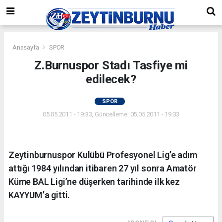
Anasayfa
SPOR
Z.Burnuspor Stadı Tasfiye mi
edilecek?
SPOR
05.05.2011 - 19:33, Güncelleme: 05.05.2011 - 19:33
Zeytinburnuspor Kulübü Profesyonel Lig’e adım
attığı 1984 yılından itibaren 27 yıl sonra Amatör
Küme BAL Ligi’ne düşerken tarihinde ilk kez
KAYYUM’a gitti.