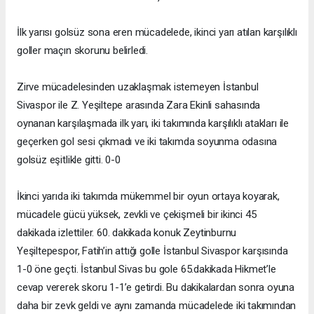
İlk yarısı golsüz sona eren mücadelede, ikinci yarı atılan karşılıklı
goller maçın skorunu belirledi.
Zirve mücadelesinden uzaklaşmak istemeyen İstanbul
Sivaspor ile Z. Yeşiltepe arasında Zara Ekinli sahasında
oynanan karşılaşmada ilk yarı, iki takımında karşılıklı atakları ile
geçerken gol sesi çıkmadı ve iki takımda soyunma odasına
golsüz eşitlikle gitti. 0-0
İkinci yarıda iki takımda mükemmel bir oyun ortaya koyarak,
mücadele gücü yüksek, zevkli ve çekişmeli bir ikinci 45
dakikada izlettiler. 60. dakikada konuk Zeytinburnu
Yeşiltepespor, Fatih’in attığı golle İstanbul Sivaspor karşısında
1-0 öne geçti. İstanbul Sivas bu gole 65.dakikada Hikmet’le
cevap vererek skoru 1-1’e getirdi. Bu dakikalardan sonra oyuna
daha bir zevk geldi ve aynı zamanda mücadelede iki takımından