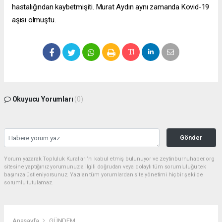
hastalığından kaybetmişiti. Murat Aydın aynı zamanda Kovid-19
aşısı olmuştu.
Okuyucu Yorumları
(0)
Gönder
Yorum yazarak Topluluk Kuralları’nı kabul etmiş bulunuyor ve zeytinburnuhaber.org
sitesine yaptığınız yorumunuzla ilgili doğrudan veya dolaylı tüm sorumluluğu tek
başınıza üstleniyorsunuz. Yazılan tüm yorumlardan site yönetimi hiçbir şekilde
sorumlu tutulamaz.
Anasayfa
GÜNDEM