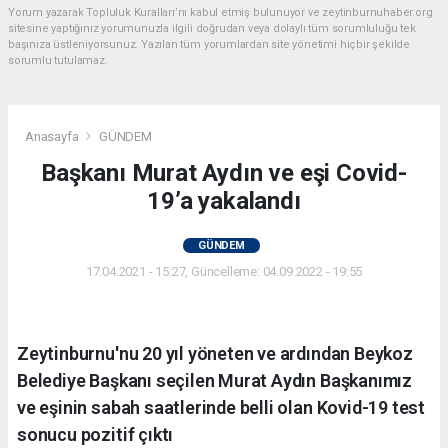
Yorum yazarak Topluluk Kuralları’nı kabul etmiş bulunuyor ve zeytinburnuhaber.org
sitesine yaptığınız yorumunuzla ilgili doğrudan veya dolaylı tüm sorumluluğu tek
başınıza üstleniyorsunuz. Yazılan tüm yorumlardan site yönetimi hiçbir şekilde
sorumlu tutulamaz.
Anasayfa
GÜNDEM
Başkanı Murat Aydın ve eşi Covid-
19’a yakalandı
GÜNDEM
17.04.2021 - 15:27, Güncelleme: 04.09.2022 - 19:55
Zeytinburnu'nu 20 yıl yöneten ve ardından Beykoz
Belediye Başkanı seçilen Murat Aydın Başkanımız
ve eşinin sabah saatlerinde belli olan Kovid-19 test
sonucu pozitif çıktı