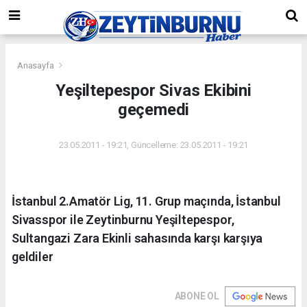
Anasayfa
Yeşiltepespor Sivas Ekibini
geçemedi
23.05.2011 - 19:21, Güncelleme: 23.05.2011 - 19:21
İstanbul 2.Amatör Lig, 11. Grup maçında, İstanbul
Sivasspor ile Zeytinburnu Yeşiltepespor,
Sultangazi Zara Ekinli sahasında karşı karşıya
geldiler
ABONE OL