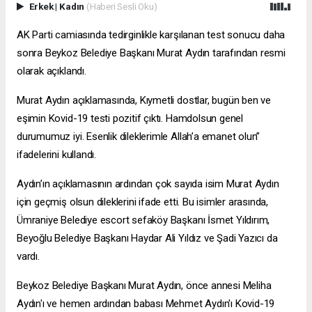
Erkek
|
Kadın
(Haberi Sesli Oku)
AK Parti camiasında tedirginlikle karşılanan test sonucu daha
sonra Beykoz Belediye Başkanı Murat Aydın tarafından resmi
olarak açıklandı.
Murat Aydın açıklamasında, Kıymetli dostlar, bugün ben ve
eşimin Kovid-19 testi pozitif çıktı. Hamdolsun genel
durumumuz iyi. Esenlik dileklerimle Allah’a emanet olun”
ifadelerini kullandı.
Aydın’ın açıklamasının ardından çok sayıda isim Murat Aydın
için geçmiş olsun dileklerini ifade etti. Bu isimler arasında,
Ümraniye Belediye
escort sefaköy
Başkanı İsmet Yıldırım,
Beyoğlu Belediye Başkanı Haydar Ali Yıldız ve Şadi Yazıcı da
vardı.
Beykoz Belediye Başkanı Murat Aydın, önce annesi Meliha
Aydın'ı ve hemen ardından babası Mehmet Aydın'ı Kovid-19