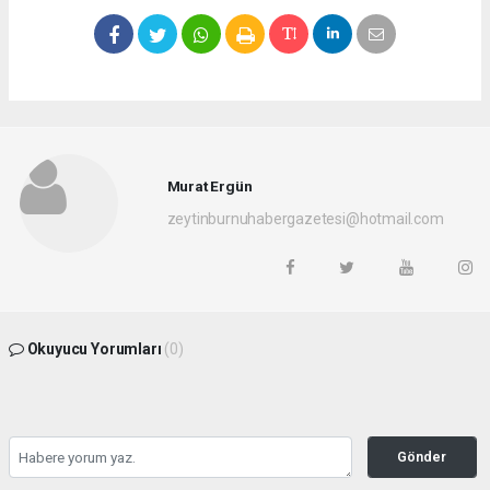
Murat Ergün
zeytinburnuhabergazetesi@hotmail.com
Okuyucu Yorumları
(0)
Gönder