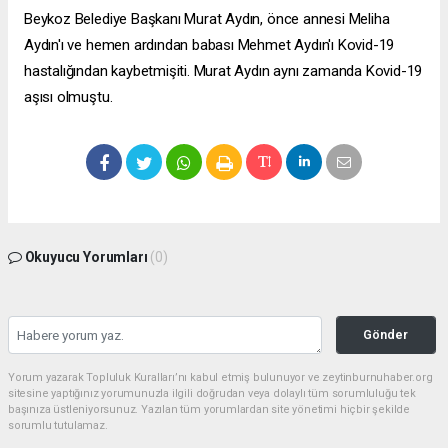
Beykoz Belediye Başkanı Murat Aydın, önce annesi Meliha
Aydın'ı ve hemen ardından babası Mehmet Aydın'ı Kovid-19
hastalığından kaybetmişiti. Murat Aydın aynı zamanda Kovid-19
aşısı olmuştu.
Okuyucu Yorumları
(0)
Gönder
Yorum yazarak Topluluk Kuralları’nı kabul etmiş bulunuyor ve zeytinburnuhaber.org
sitesine yaptığınız yorumunuzla ilgili doğrudan veya dolaylı tüm sorumluluğu tek
başınıza üstleniyorsunuz. Yazılan tüm yorumlardan site yönetimi hiçbir şekilde
sorumlu tutulamaz.