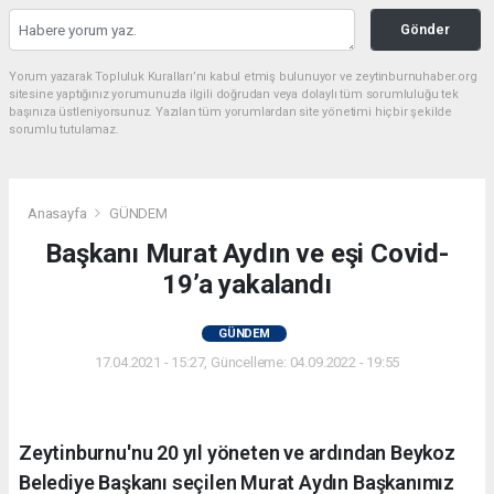
Gönder
Yorum yazarak Topluluk Kuralları’nı kabul etmiş bulunuyor ve zeytinburnuhaber.org
sitesine yaptığınız yorumunuzla ilgili doğrudan veya dolaylı tüm sorumluluğu tek
başınıza üstleniyorsunuz. Yazılan tüm yorumlardan site yönetimi hiçbir şekilde
sorumlu tutulamaz.
Anasayfa
GÜNDEM
Başkanı Murat Aydın ve eşi Covid-
19’a yakalandı
GÜNDEM
17.04.2021 - 15:27, Güncelleme: 04.09.2022 - 19:55
Zeytinburnu'nu 20 yıl yöneten ve ardından Beykoz
Belediye Başkanı seçilen Murat Aydın Başkanımız