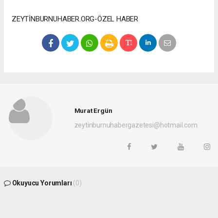
ZEYTİNBURNUHABER.ORG-ÖZEL HABER
Murat Ergün
zeytinburnuhabergazetesi@hotmail.com
Okuyucu Yorumları
(0)