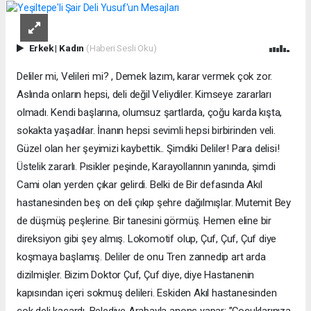
Erkek
|
Kadın
(Haberi Sesli Oku)
Deliler mi, Velileri mi? , Demek lazım, karar vermek çok zor.
Aslında onların hepsi, deli değil Veliydiler. Kimseye zararları
olmadı. Kendi başlarına, olumsuz şartlarda, çoğu karda kışta,
sokakta yaşadılar. İnanın hepsi sevimli hepsi birbirinden veli.
Güzel olan her şeyimizi kaybettik.. Şimdiki Deliler! Para delisi!
Üstelik zararlı. Pısikler peşinde, Karayollarının yanında, şimdi
Cami olan yerden çıkar gelirdi. Belki de Bir defasında Akıl
hastanesinden beş on deli çıkıp şehre dağılmışlar. Mutemit Bey
de düşmüş peşlerine. Bir tanesini görmüş. Hemen eline bir
direksiyon gibi şey almış. Lokomotif olup, Çuf, Çuf, Çuf diye
koşmaya başlamış. Deliler de onu Tren zannedip art arda
dizilmişler. Bizim Doktor Çuf, Çuf diye, diye Hastanenin
kapısından içeri sokmuş delileri. Eskiden Akıl hastanesinden
çok deli kaçardı. Belediye Arabayla anons yapar; ”Çocuklarınıza