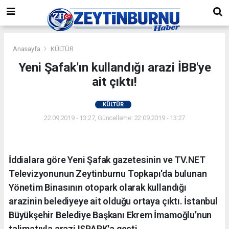
Anasayfa
KÜLTÜR
Yeni Şafak'ın kullandığı arazi İBB'ye
ait çıktı!
KÜLTÜR
22.09.2019 - 13:27, Güncelleme: 22.09.2019 - 13:27
İddialara göre Yeni Şafak gazetesinin ve TV.NET
Televizyonunun Zeytinburnu Topkapı'da bulunan
Yönetim Binasının otopark olarak kullandığı
arazinin belediyeye ait olduğu ortaya çıktı. İstanbul
Büyükşehir Belediye Başkanı Ekrem İmamoğlu’nun
talimatıyla arazi ISPARK'a geçti.