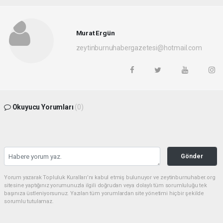
Murat Ergün
zeytinburnuhabergazetesi@hotmail.com
Okuyucu Yorumları
(0)
Gönder
Yorum yazarak Topluluk Kuralları’nı kabul etmiş bulunuyor ve zeytinburnuhaber.org
sitesine yaptığınız yorumunuzla ilgili doğrudan veya dolaylı tüm sorumluluğu tek
başınıza üstleniyorsunuz. Yazılan tüm yorumlardan site yönetimi hiçbir şekilde
sorumlu tutulamaz.