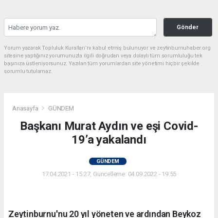
Gönder
Yorum yazarak Topluluk Kuralları’nı kabul etmiş bulunuyor ve zeytinburnuhaber.org
sitesine yaptığınız yorumunuzla ilgili doğrudan veya dolaylı tüm sorumluluğu tek
başınıza üstleniyorsunuz. Yazılan tüm yorumlardan site yönetimi hiçbir şekilde
sorumlu tutulamaz.
Anasayfa
GÜNDEM
Başkanı Murat Aydın ve eşi Covid-
19’a yakalandı
GÜNDEM
17.04.2021 - 15:27, Güncelleme: 04.09.2022 - 19:55
Zeytinburnu'nu 20 yıl yöneten ve ardından Beykoz