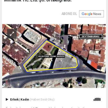
ABONE OL
Erkek
|
Kadın
(Haberi Sesli Oku)