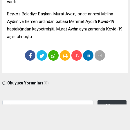
vardı.
Beykoz Belediye Başkanı Murat Aydın, önce annesi Meliha
Aydın'ı ve hemen ardından babası Mehmet Aydın'ı Kovid-19
hastalığından kaybetmişiti. Murat Aydın aynı zamanda Kovid-19
aşısı olmuştu.
Okuyucu Yorumları
(0)
Gönder
Yorum yazarak Topluluk Kuralları’nı kabul etmiş bulunuyor ve zeytinburnuhaber.org
sitesine yaptığınız yorumunuzla ilgili doğrudan veya dolaylı tüm sorumluluğu tek
başınıza üstleniyorsunuz. Yazılan tüm yorumlardan site yönetimi hiçbir şekilde