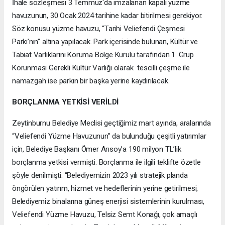
İhale sözleşmesi 3 Temmuz'da imzalanan kapalı yüzme
havuzunun, 30 Ocak 2024 tarihine kadar bitirilmesi gerekiyor.
Söz konusu yüzme havuzu, “Tarihi Veliefendi Çeşmesi
Parkı’nın” altına yapılacak. Park içerisinde bulunan, Kültür ve
Tabiat Varlıklarını Koruma Bölge Kurulu tarafından 1. Grup
Korunması Gerekli Kültür Varlığı olarak tescilli çeşme ile
namazgah ise parkın bir başka yerine kaydırılacak.
BORÇLANMA YETKİSİ VERİLDİ
Zeytinburnu Belediye Meclisi geçtiğimiz mart ayında, aralarında
“Veliefendi Yüzme Havuzunun” da bulunduğu çeşitli yatırımlar
için, Belediye Başkanı Ömer Arısoy’a 190 milyon TL’lik
borçlanma yetkisi vermişti. Borçlanma ile ilgili teklifte özetle
şöyle denilmişti: “Belediyemizin 2023 yılı stratejik planda
öngörülen yatırım, hizmet ve hedeflerinin yerine getirilmesi,
Belediyemiz binalarına güneş enerjisi sistemlerinin kurulması,
Veliefendi Yüzme Havuzu, Telsiz Semt Konağı, çok amaçlı