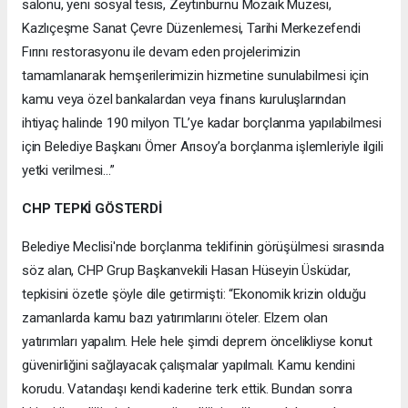
salonu, yeni sosyal tesis, Zeytinburnu Mozaik Müzesi,
Kazlıçeşme Sanat Çevre Düzenlemesi, Tarihi Merkezefendi
Fırını restorasyonu ile devam eden projelerimizin
tamamlanarak hemşerilerimizin hizmetine sunulabilmesi için
kamu veya özel bankalardan veya finans kuruluşlarından
ihtiyaç halinde 190 milyon TL’ye kadar borçlanma yapılabilmesi
için Belediye Başkanı Ömer Arısoy’a borçlanma işlemleriyle ilgili
yetki verilmesi…”
CHP TEPKİ GÖSTERDİ
Belediye Meclisi'nde borçlanma teklifinin görüşülmesi sırasında
söz alan, CHP Grup Başkanvekili Hasan Hüseyin Üsküdar,
tepkisini özetle şöyle dile getirmişti: “Ekonomik krizin olduğu
zamanlarda kamu bazı yatırımlarını öteler. Elzem olan
yatırımları yapalım. Hele hele şimdi deprem öncelikliyse konut
güvenirliğini sağlayacak çalışmalar yapılmalı. Kamu kendini
korudu. Vatandaşı kendi kaderine terk ettik. Bundan sonra