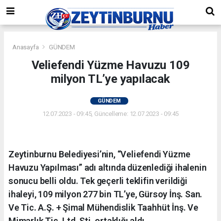
Anasayfa
GÜNDEM
Veliefendi Yüzme Havuzu 109
milyon TL’ye yapılacak
GÜNDEM
12.07.2023 - 09:45, Güncelleme: 12.07.2023 - 09:45
Zeytinburnu Belediyesi’nin, “Veliefendi Yüzme
Havuzu Yapılması” adı altında düzenlediği ihalenin
sonucu belli oldu. Tek geçerli teklifin verildiği
ihaleyi, 109 milyon 277 bin TL’ye, Gürsoy İnş. San.
Ve Tic. A.Ş. + Şimal Mühendislik Taahhüt İnş. Ve
Mimarlık Tic. Ltd. Şti. ortaklığı aldı.