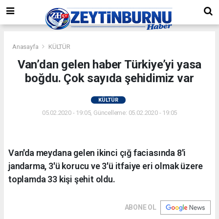
Anasayfa
KÜLTÜR
Van’dan gelen haber Türkiye’yi yasa
boğdu. Çok sayıda şehidimiz var
KÜLTÜR
05.02.2020 - 19:05, Güncelleme: 05.02.2020 - 19:05
Van'da meydana gelen ikinci çığ faciasında 8'i
jandarma, 3'ü korucu ve 3'ü itfaiye eri olmak üzere
toplamda 33 kişi şehit oldu.
ABONE OL