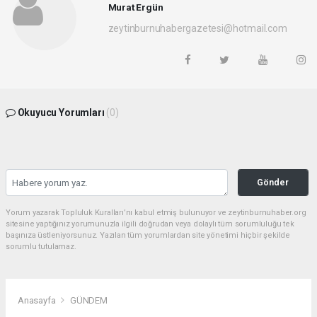
Murat Ergün
zeytinburnuhabergazetesi@hotmail.com
Okuyucu Yorumları
(0)
Gönder
Yorum yazarak Topluluk Kuralları’nı kabul etmiş bulunuyor ve zeytinburnuhaber.org
sitesine yaptığınız yorumunuzla ilgili doğrudan veya dolaylı tüm sorumluluğu tek
başınıza üstleniyorsunuz. Yazılan tüm yorumlardan site yönetimi hiçbir şekilde
sorumlu tutulamaz.
Anasayfa
GÜNDEM