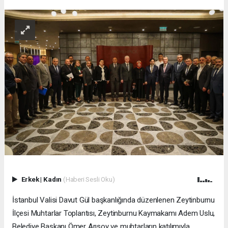
Erkek
|
Kadın
(Haberi Sesli Oku)
İstanbul Valisi Davut Gül başkanlığında düzenlenen Zeytinburnu
İlçesi Muhtarlar Toplantısı, Zeytinburnu Kaymakamı Adem Uslu,
Belediye Başkanı Ömer Arısoy ve muhtarların katılımıyla