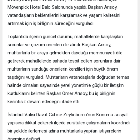
Mövenpick Hotel Balo Salonunda yapıldı. Başkan Arısoy,
vatandaşların beklentilerini karşılamak ve yaşam kalitesini
artırmak için iş birliğinin süreceğini vurguladı.
Toplantıda ilçenin güncel durumu, mahallelerde karşılaşılan
sorunlar ve çözüm önerileri ele alındı. Başkan Arısoy,
muhtarlarla bir araya gelmekten duyduğu memnuniyeti dile
getirerek mahallelerde sahada tespit edilen sorunlara dair
muhtarların sunduğu önerilerin kendileri için büyük önem
taşıdığını vurguladı. Muhtarların vatandaşlarla doğrudan temas
halinde olmaları sayesinde yerel yönetimle güçlü bir iletişim
kurduklarını belirten Başkan Ömer Arısoy, bu iş birliğinin
kesintisiz devam edeceğini ifade etti.
İstanbul Valisi Davut Gül ise Zeytinburnu'nun Konumu sosyal
yapısına dikkat çekerek ilçede yürütülen çalışmaların koordineli
bir şekilde ilerlemesi adına muhtarlarla yapılan istişarelerin
önemine değindi.