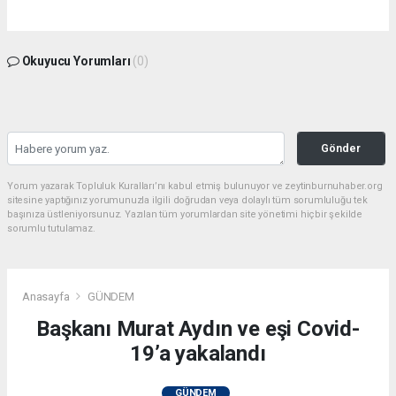
Okuyucu Yorumları
(0)
Gönder
Yorum yazarak Topluluk Kuralları’nı kabul etmiş bulunuyor ve zeytinburnuhaber.org
sitesine yaptığınız yorumunuzla ilgili doğrudan veya dolaylı tüm sorumluluğu tek
başınıza üstleniyorsunuz. Yazılan tüm yorumlardan site yönetimi hiçbir şekilde
sorumlu tutulamaz.
Anasayfa
GÜNDEM
Başkanı Murat Aydın ve eşi Covid-
19’a yakalandı
GÜNDEM