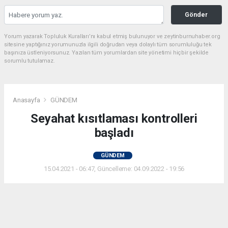
Gönder
Yorum yazarak Topluluk Kuralları’nı kabul etmiş bulunuyor ve zeytinburnuhaber.org
sitesine yaptığınız yorumunuzla ilgili doğrudan veya dolaylı tüm sorumluluğu tek
başınıza üstleniyorsunuz. Yazılan tüm yorumlardan site yönetimi hiçbir şekilde
sorumlu tutulamaz.
Anasayfa
GÜNDEM
Seyahat kısıtlaması kontrolleri
başladı
GÜNDEM
15.04.2021 - 06:47, Güncelleme: 04.09.2022 - 19:56
Yurt genelinde uygulanan sokağa çıkma
kısıtlamasında hususi araçlarla şehirlerarası