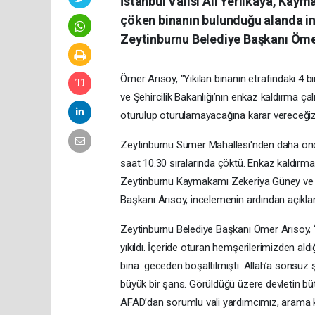
İstanbul Valisi Ali Yerlikaya, Kay
çöken binanın bulunduğu alanda i
Zeytinburnu Belediye Başkanı Ömer
Ömer Arısoy, "Yıkılan binanın etrafındaki 4 
ve Şehircilik Bakanlığı’nın enkaz kaldırma ça
oturulup oturulamayacağına karar vereceğiz
Zeytinburnu Sümer Mahallesi'nden daha önce c
saat 10.30 sıralarında çöktü. Enkaz kaldırma 
Zeytinburnu Kaymakamı Zekeriya Güney ve Z
Başkanı Arısoy, incelemenin ardından açıkl
Zeytinburnu Belediye Başkanı Ömer Arısoy, 
yıkıldı. İçeride oturan hemşerilerimizden ald
bina geceden boşaltılmıştı. Allah’a sonsuz ş
büyük bir şans. Görüldüğü üzere devletin büt
AFAD’dan sorumlu vali yardımcımız, arama k