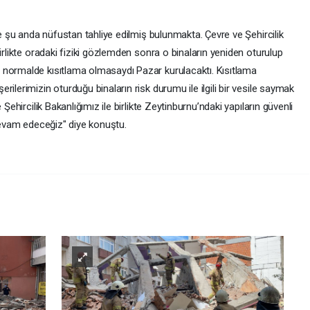
re şu anda nüfustan tahliye edilmiş bulunmakta. Çevre ve Şehircilik
irlikte oradaki fiziki gözlemden sonra o binaların yeniden oturulup
 normalde kısıtlama olmasaydı Pazar kurulacaktı. Kısıtlama
ilerimizin oturduğu binaların risk durumu ile ilgili bir vesile saymak
Şehircilik Bakanlığımız ile birlikte Zeytinburnu’ndaki yapıların güvenli
 devam edeceğiz" diye konuştu.