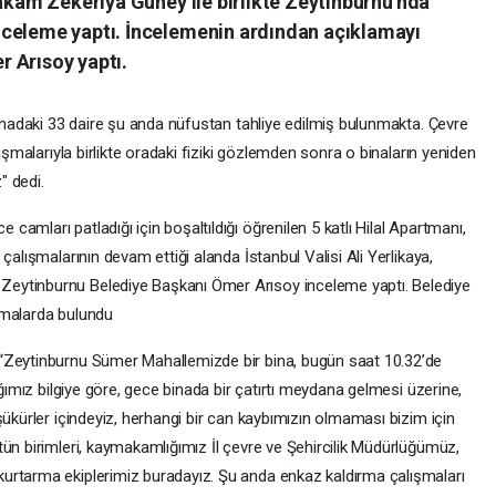
makam Zekeriya Güney ile birlikte Zeytinburnu'nda
nceleme yaptı. İncelemenin ardından açıklamayı
 Arısoy yaptı.
binadaki 33 daire şu anda nüfustan tahliye edilmiş bulunmakta. Çevre
lışmalarıyla birlikte oradaki fiziki gözlemden sonra o binaların yeniden
" dedi.
amları patladığı için boşaltıldığı öğrenilen 5 katlı Hilal Apartmanı,
çalışmalarının devam ettiği alanda İstanbul Valisi Ali Yerlikaya,
eytinburnu Belediye Başkanı Ömer Arısoy inceleme yaptı. Belediye
amalarda bulundu
“Zeytinburnu Sümer Mahallemizde bir bina, bugün saat 10.32’de
ığımız bilgiye göre, gece binada bir çatırtı meydana gelmesi üzerine,
ükürler içindeyiz, herhangi bir can kaybımızın olmaması bizim için
ün birimleri, kaymakamlığımız İl çevre ve Şehircilik Müdürlüğümüz,
urtarma ekiplerimiz buradayız. Şu anda enkaz kaldırma çalışmaları