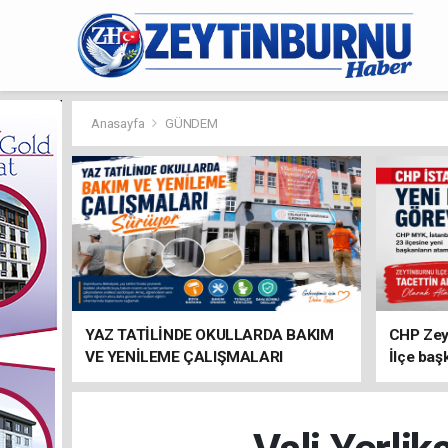
Anasayfa
GÜNDEM
YAZ TATİLİNDE OKULLARDA BAKIM
CHP Zey
VE YENİLEME ÇALIŞMALARI
İlçe baş
SÜRÜYOR
atandı