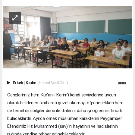
Erkek
|
Kadın
(Haberi Sesli Oku)
Gençlerimiz hem Kur’an-ı Kerim’i kendi seviyelerine uygun
olarak belirlenen sınıflarda güzel okumayı öğrenecekken hem
de temel dini bilgiler dersi ile dinlerini daha iyi öğrenme fırsatı
bulacaklardır. Ayrıca örnek müslüman karakterini Peygamber
Efendimiz Hz Muhammed (sav)’ın hayatının ve hadislerinin
ışığında kendine rehber edinebileceklerdir.