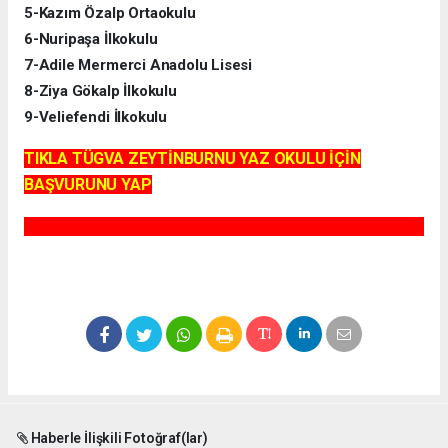
5-Kazım Özalp Ortaokulu
6-Nuripaşa İlkokulu
7-Adile Mermerci Anadolu Lisesi
8-Ziya Gökalp İlkokulu
9-Veliefendi İlkokulu
TIKLA TÜGVA ZEYTİNBURNU YAZ OKULU İÇİN
BAŞVURUNU YAP
Haberle İlişkili Fotoğraf(lar)