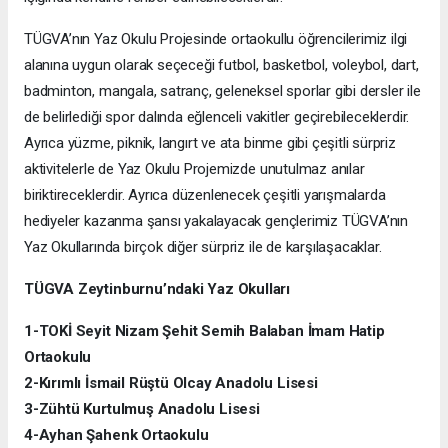
TÜGVA’nın Yaz Okulu Projesinde ortaokullu öğrencilerimiz ilgi
alanına uygun olarak seçeceği futbol, basketbol, voleybol, dart,
badminton, mangala, satranç, geleneksel sporlar gibi dersler ile
de belirlediği spor dalında eğlenceli vakitler geçirebileceklerdir.
Ayrıca yüzme, piknik, langırt ve ata binme gibi çeşitli sürpriz
aktivitelerle de Yaz Okulu Projemizde unutulmaz anılar
biriktireceklerdir. Ayrıca düzenlenecek çeşitli yarışmalarda
hediyeler kazanma şansı yakalayacak gençlerimiz TÜGVA’nın
Yaz Okullarında birçok diğer sürpriz ile de karşılaşacaklar.
TÜGVA Zeytinburnu’ndaki Yaz Okulları
1-TOKİ Seyit Nizam Şehit Semih Balaban İmam Hatip
Ortaokulu
2-Kırımlı İsmail Rüştü Olcay Anadolu Lisesi
3-Zühtü Kurtulmuş Anadolu Lisesi
4-Ayhan Şahenk Ortaokulu