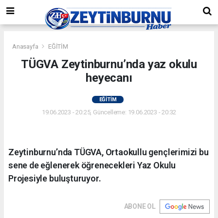
Anasayfa
EĞİTİM
TÜGVA Zeytinburnu’nda yaz okulu
heyecanı
EĞİTİM
19.06.2023 - 20:25, Güncelleme: 19.06.2023 - 20:32
Zeytinburnu’nda TÜGVA, Ortaokullu gençlerimizi bu
sene de eğlenerek öğrenecekleri Yaz Okulu
Projesiyle buluşturuyor.
ABONE OL