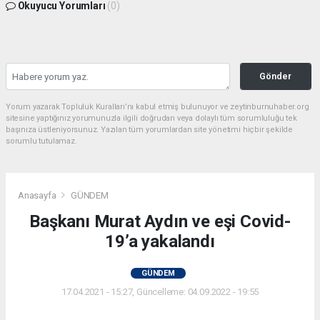
Okuyucu Yorumları
(0)
Gönder
Yorum yazarak Topluluk Kuralları’nı kabul etmiş bulunuyor ve zeytinburnuhaber.org
sitesine yaptığınız yorumunuzla ilgili doğrudan veya dolaylı tüm sorumluluğu tek
başınıza üstleniyorsunuz. Yazılan tüm yorumlardan site yönetimi hiçbir şekilde
sorumlu tutulamaz.
Anasayfa
GÜNDEM
Başkanı Murat Aydın ve eşi Covid-
19’a yakalandı
GÜNDEM
17.04.2021 - 15:27, Güncelleme: 04.09.2022 - 19:55