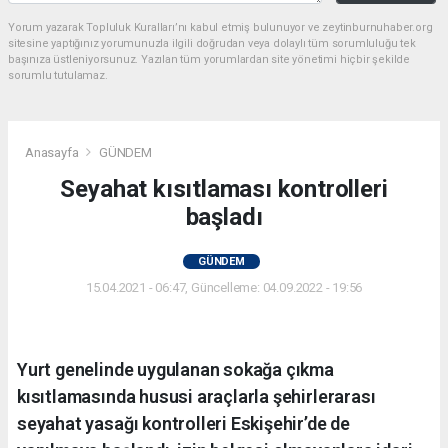
Yorum yazarak Topluluk Kuralları’nı kabul etmiş bulunuyor ve zeytinburnuhaber.org
sitesine yaptığınız yorumunuzla ilgili doğrudan veya dolaylı tüm sorumluluğu tek
başınıza üstleniyorsunuz. Yazılan tüm yorumlardan site yönetimi hiçbir şekilde
sorumlu tutulamaz.
Anasayfa
GÜNDEM
Seyahat kısıtlaması kontrolleri
başladı
GÜNDEM
15.04.2021 - 06:47, Güncelleme: 04.09.2022 - 19:56
Yurt genelinde uygulanan sokağa çıkma
kısıtlamasında hususi araçlarla şehirlerarası
seyahat yasağı kontrolleri Eskişehir’de de