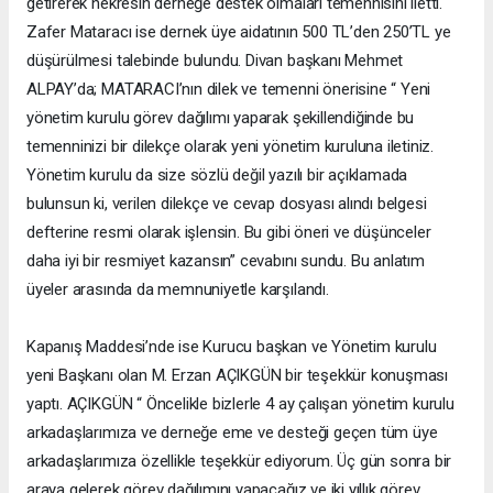
getirerek nekresin derneğe destek olmaları temennisini iletti.
Zafer Mataracı ise dernek üye aidatının 500 TL’den 250’TL ye
düşürülmesi talebinde bulundu. Divan başkanı Mehmet
ALPAY’da; MATARACI’nın dilek ve temenni önerisine “ Yeni
yönetim kurulu görev dağılımı yaparak şekillendiğinde bu
temenninizi bir dilekçe olarak yeni yönetim kuruluna iletiniz.
Yönetim kurulu da size sözlü değil yazılı bir açıklamada
bulunsun ki, verilen dilekçe ve cevap dosyası alındı belgesi
defterine resmi olarak işlensin. Bu gibi öneri ve düşünceler
daha iyi bir resmiyet kazansın” cevabını sundu. Bu anlatım
üyeler arasında da memnuniyetle karşılandı.
Kapanış Maddesi’nde ise Kurucu başkan ve Yönetim kurulu
yeni Başkanı olan M. Erzan AÇIKGÜN bir teşekkür konuşması
yaptı. AÇIKGÜN “ Öncelikle bizlerle 4 ay çalışan yönetim kurulu
arkadaşlarımıza ve derneğe eme ve desteği geçen tüm üye
arkadaşlarımıza özellikle teşekkür ediyorum. Üç gün sonra bir
araya gelerek görev dağılımını yapacağız ve iki yıllık görev