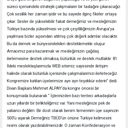
süreci içerisindeki stratejik çalışmaların bir taslağını çıkaracağız.
Çok seslilik her zaman iyidir ve bu sayede ilginç fikirler ortaya
çıkar. Sesler de yükselebilir fakat derneğimiz ve mesleğimizin
Türkiye bazında yükselmesi ve çok çeşitliliğimizin Avrupa’ya
yayılması bizler açısından atılmış çok değerli adımlar olacaktır.
Bu da dernek ve bünyesindekileri desteklemekle oluşur.
Amacımız para kazanmak ve mesleğimizin çağdaş
ilerlemesine destek olmaksa, bütünlük ve destek mutlaktır. 81
İldeki meslektaşlarımızla WEB sitemiz sayesinde iletişim
halinde olarak bütünlük içerisinde çalışmalarımızı ilerleteceğiz.
Kongremize katılan üyelerimize ayrı ayrı teşekkür ederin” dedi.
Divan Başkanı Mehmet ALPAY’da kongre öncesi bir
konuşmada bulunarak “ İçlerinizden bazı tenteci arkadaşlarla
uzun yıllardır bir birlikteliğimiz var. Yani mesleğinize pek de
yabancı değilim. Bir dost olarak benim temennim üye sayınızın
500’ü aşarak Derneğiniz TBÜD’ün önüne Türkiye kelimesini
resmi olarak yazdırabilmenizdir. O zaman Konfederasyon ve