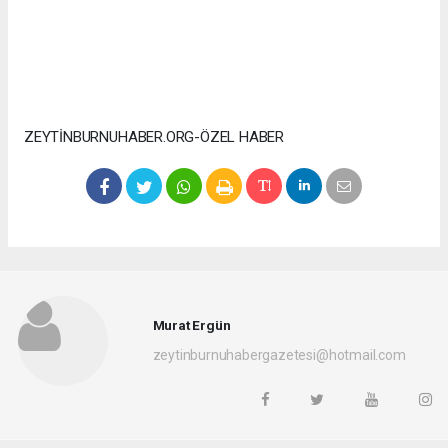
ZEYTİNBURNUHABER.ORG-ÖZEL HABER
Murat Ergün
zeytinburnuhabergazetesi@hotmail.com