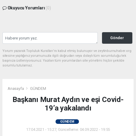
Okuyucu Yorumları
(0)
Gönder
Yorum yazarak Topluluk Kuralları’nı kabul etmiş bulunuyor ve zeytinburnuhaber.org
sitesine yaptığınız yorumunuzla ilgili doğrudan veya dolaylı tüm sorumluluğu tek
başınıza üstleniyorsunuz. Yazılan tüm yorumlardan site yönetimi hiçbir şekilde
sorumlu tutulamaz.
Anasayfa
GÜNDEM
Başkanı Murat Aydın ve eşi Covid-
19’a yakalandı
GÜNDEM
17.04.2021 - 15:27, Güncelleme: 04.09.2022 - 19:55