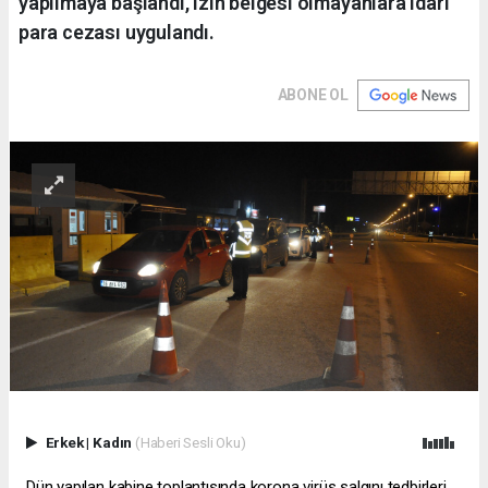
yapılmaya başlandı, izin belgesi olmayanlara idari
para cezası uygulandı.
ABONE OL
Erkek
|
Kadın
(Haberi Sesli Oku)
Dün yapılan kabine toplantısında korona virüs salgını tedbirleri