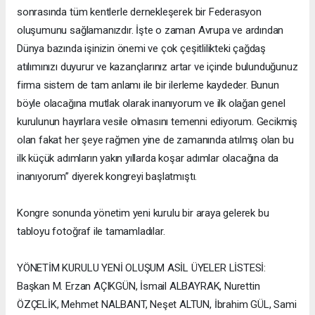
sonrasında tüm kentlerle dernekleşerek bir Federasyon
oluşumunu sağlamanızdır. İşte o zaman Avrupa ve ardından
Dünya bazında işinizin önemi ve çok çeşitlilikteki çağdaş
atılımınızı duyurur ve kazançlarınız artar ve içinde bulunduğunuz
firma sistem de tam anlamı ile bir ilerleme kaydeder. Bunun
böyle olacağına mutlak olarak inanıyorum ve ilk olağan genel
kurulunun hayırlara vesile olmasını temenni ediyorum. Gecikmiş
olan fakat her şeye rağmen yine de zamanında atılmış olan bu
ilk küçük adımların yakın yıllarda koşar adımlar olacağına da
inanıyorum” diyerek kongreyi başlatmıştı.
Kongre sonunda yönetim yeni kurulu bir araya gelerek bu
tabloyu fotoğraf ile tamamladılar.
YÖNETİM KURULU YENİ OLUŞUM ASİL ÜYELER LİSTESİ:
Başkan M. Erzan AÇIKGÜN, İsmail ALBAYRAK, Nurettin
ÖZÇELİK, Mehmet NALBANT, Neşet ALTUN, İbrahim GÜL, Sami