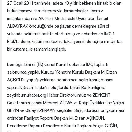
27. Ocak 2011 tarihinde; adeta 40 yıldır beklenen bir tablo olan
bütünleşmeyi dernekleşmeyle tamamladılar. İlçemiz
insanlarından ve AK Parti Meclis eski Üyesi olan İsmail
ALBAYRAK öncülüğünde başlayan dernekleşme süreci
yukarıda belirtimiz tarihte start almış ve ardından da İMÇ 1.
Blok’ta dernek idari merkez ve lokal yerinin de açılışını mümtaz
bir kutlama ile tamamlamışlardı.
Derneğin birinci (İlk) Genel Kurul Toplantısı İMÇ toplantı
salonunda yapıldı. Kurucu Yönetim Kurulu Başkanı M. Erzan
AÇIKGÜN, yaptığı yoklama sonrasında açılış konuşmasını
yaparak Divan Teşkili’ni oluşturdu. Divan Başkanlığı’na
zeytinburnuhaber.org Haber Direktörü’müz ve ZEYKENT
Gazetesi’nin sahibi Mehmet ALPAY ve Katip Üyelikleri ise Yalçın
GEYİN ve Olcay EZERKAN seçildiler. Saygı duruşunun yapılması
ardından Faaliyet Raporu Başkan M. Erzan AÇIKGÜN,
Denetleme Raporu Denetleme Kurulu Başkanı Yalçın GEĞİN,