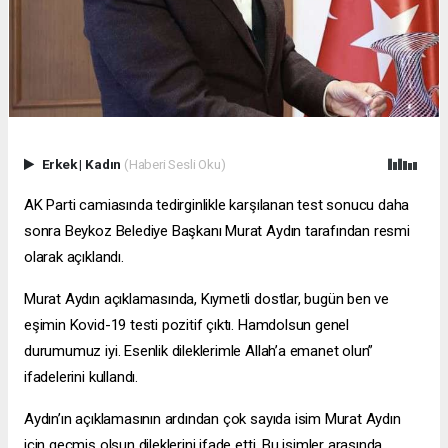
Erkek
|
Kadın
(Haberi Sesli Oku)
AK Parti camiasında tedirginlikle karşılanan test sonucu daha
sonra Beykoz Belediye Başkanı Murat Aydın tarafından resmi
olarak açıklandı.
Murat Aydın açıklamasında, Kıymetli dostlar, bugün ben ve
eşimin Kovid-19 testi pozitif çıktı. Hamdolsun genel
durumumuz iyi. Esenlik dileklerimle Allah’a emanet olun”
ifadelerini kullandı.
Aydın’ın açıklamasının ardından çok sayıda isim Murat Aydın
için geçmiş olsun dileklerini ifade etti. Bu isimler arasında,