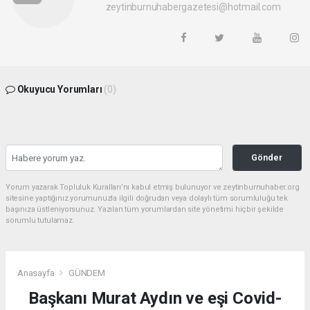
zeytinburnuhabergazetesi@hotmail.com
Okuyucu Yorumları
(0)
Gönder
Yorum yazarak Topluluk Kuralları’nı kabul etmiş bulunuyor ve zeytinburnuhaber.org
sitesine yaptığınız yorumunuzla ilgili doğrudan veya dolaylı tüm sorumluluğu tek
başınıza üstleniyorsunuz. Yazılan tüm yorumlardan site yönetimi hiçbir şekilde
sorumlu tutulamaz.
Anasayfa
GÜNDEM
Başkanı Murat Aydın ve eşi Covid-