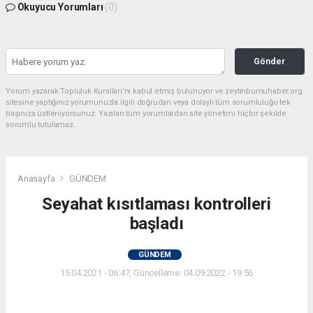
Okuyucu Yorumları
(0)
Gönder
Yorum yazarak Topluluk Kuralları’nı kabul etmiş bulunuyor ve zeytinburnuhaber.org
sitesine yaptığınız yorumunuzla ilgili doğrudan veya dolaylı tüm sorumluluğu tek
başınıza üstleniyorsunuz. Yazılan tüm yorumlardan site yönetimi hiçbir şekilde
sorumlu tutulamaz.
Anasayfa
GÜNDEM
Seyahat kısıtlaması kontrolleri
başladı
GÜNDEM
15.04.2021 - 06:47, Güncelleme: 04.09.2022 - 19:56