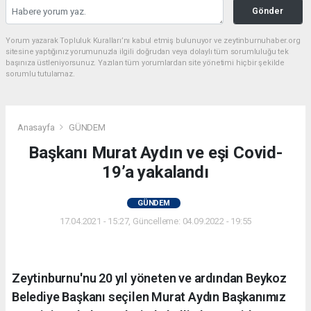
Gönder
Yorum yazarak Topluluk Kuralları’nı kabul etmiş bulunuyor ve zeytinburnuhaber.org
sitesine yaptığınız yorumunuzla ilgili doğrudan veya dolaylı tüm sorumluluğu tek
başınıza üstleniyorsunuz. Yazılan tüm yorumlardan site yönetimi hiçbir şekilde
sorumlu tutulamaz.
Anasayfa
GÜNDEM
Başkanı Murat Aydın ve eşi Covid-
19’a yakalandı
GÜNDEM
17.04.2021 - 15:27, Güncelleme: 04.09.2022 - 19:55
Zeytinburnu'nu 20 yıl yöneten ve ardından Beykoz
Belediye Başkanı seçilen Murat Aydın Başkanımız