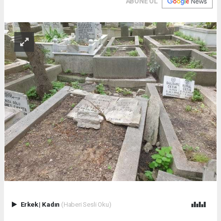
ABONE OL
Erkek
|
Kadın
(Haberi Sesli Oku)