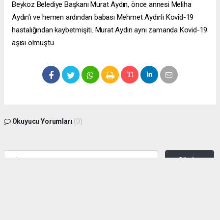
Beykoz Belediye Başkanı Murat Aydın, önce annesi Meliha
Aydın'ı ve hemen ardından babası Mehmet Aydın'ı Kovid-19
hastalığından kaybetmişiti. Murat Aydın aynı zamanda Kovid-19
aşısı olmuştu.
Okuyucu Yorumları
(0)
Gönder
Yorum yazarak Topluluk Kuralları’nı kabul etmiş bulunuyor ve zeytinburnuhaber.org
sitesine yaptığınız yorumunuzla ilgili doğrudan veya dolaylı tüm sorumluluğu tek
başınıza üstleniyorsunuz. Yazılan tüm yorumlardan site yönetimi hiçbir şekilde
sorumlu tutulamaz.