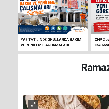
YAZ TATİLİNDE OKULLARDA BAKIM
CHP Zey
VE YENİLEME ÇALIŞMALARI
İlçe baş
SÜRÜYOR
atandı
Ramaza