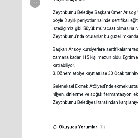
Zeytinburnu Belediye Başkanı Ömer Arısoy, 
böyle 3 aylık periyotlar halinde sertifikalı e
istediğimiz gibi. Büyük müracaat olmasına r
Zeytinburnu’nda oturanlar bu güzel imkandan
Başkan Arısoy, kursiyerlere sertifikalarını 
zamana kadar 115 kişi mezun oldu. Eğitimle
katılabiliyor.
3. Dönem atölye kayıtları ise 30 Ocak tarihi
Geleneksel Ekmek Atölyesi’nde ekmek ustası 
hijyen, dinlenme ve soğuk fermantasyon, ek
Zeytinburnu Belediyesi tarafından karşılanıyo
Okuyucu Yorumları
(0)