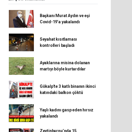
Başkanı Murat Aydın ve eşi
Covid-19’a yakalandı
Seyahat kısıtlaması
kontrolleri başladı
Ayaklarına misina dolanan
martıyı böyle kurtardılar
Gökalp'te 3 katlı binanın ikinci
katındaki balkon çöktü
Yaşlı kadını gasp eden hırsız
yakalandı
Zeytinburnu’nda 15