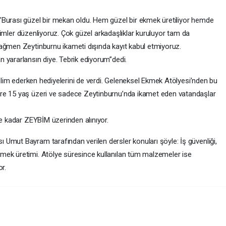
”Burası güzel bir mekan oldu. Hem güzel bir ekmek üretiliyor hemde
ğitimler düzenliyoruz. Çok güzel arkadaşlıklar kuruluyor tam da
ağmen Zeytinburnu ikameti dışında kayıt kabul etmiyoruz.
 yararlansın diye. Tebrik ediyorum”dedi.
teslim ederken hediyelerini de verdi. Geleneksel Ekmek Atölyesi’nden bu
re 15 yaş üzeri ve sadece Zeytinburnu’nda ikamet eden vatandaşlar
ne kadar ZEYBİM üzerinden alınıyor.
Umut Bayram tarafından verilen dersler konuları şöyle: İş güvenliği,
mek üretimi. Atölye süresince kullanılan tüm malzemeler ise
r.