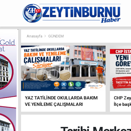
Anasayfa
GÜNDEM
YAZ TATİLİNDE OKULLARDA BAKIM
CHP Zey
VE YENİLEME ÇALIŞMALARI
İlçe baş
SÜRÜYOR
atandı