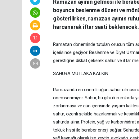
Ramazan ayının gelmesi ile beraber 
boyunca beslenme düzeni ve mönül
gösterilirken, ramazan ayının ruh
harcanarak iftar saati beklenecek.
Ramazan döneminde tutulan orucun tüm açlı
içerisinde geçiyor. Beslenme ve Diyet Uzman
gerektiğine dikkat çekerek sahur ve iftar me
SAHURA MUTLAKA KALKIN
Ramazanda en önemli öğün sahur olmasına ra
önemsenmiyor. Sahur, bu gibi durumlarda ya a
zorlanmaya ve gün içerisinde yaşam kalitesind
sahur, özenli şekilde hazırlanmalı ve kesinl
sahurda alınır. Protein, yağ ve karbonhidrat 
tokluk hissi ile beraber enerji sağlar. Sahurda
yağ kaynağı olarak ise zeytin, avokado, ceviz