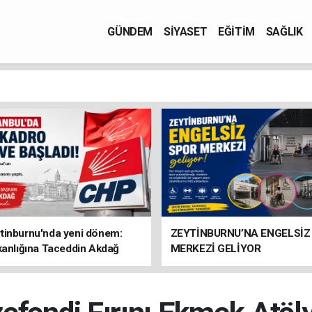
GÜNDEM
SİYASET
EĞİTİM
SAĞLIK
tinburnu'nda yeni dönem:
ZEYTİNBURNU’NA ENGELSİZ
kanlığına Taceddin Akdağ
MERKEZİ GELİYOR