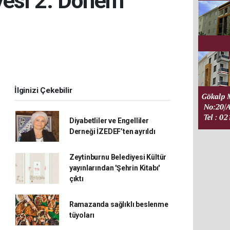
yesi 2. Dönem
İlginizi Çekebilir
Diyabetliler ve Engelliler
Derneği İZEDEF’ten ayrıldı
Zeytinburnu Belediyesi Kültür
yayınlarından 'Şehrin Kitabı'
çıktı
Ramazanda sağlıklı beslenme
tüyoları