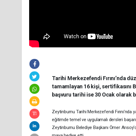
Tarihi Merkezefendi Fırını’nda dü
tamamlayan 16 kişi, sertifikasını 
başvuru tarihi ise 30 Ocak olarak be
Zeytinburnu Tarihi Merkezefendi Fırını’nda y
eğitimde temel ve uygulamalı dersleri başarıy
Zeytinburnu Belediye Başkanı Ömer Arısoy’da
maya hediye etti.