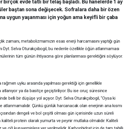
birçok evde tatlı bir telaş başladı. Bu hanelerde 1 ay
er baştan sona değişecek. Sofralara daha bir özen
una uygun yaşanması için yoğun ama keyifli bir çaba
k zamanı, metabolizmamızın esas enerji harcamasını yaptığı gün
ı Dyt. Selva Oturakçıibogil, bu nedenle özellikle öğün atlanmaması
nülerinin tüm günün ihtiyacına göre planlanması gerektiğini söylüyor.
ğmen uyku arasında yapılması gerektiği için genellikle
tlanıyor ya da basitçe geçiştiriliyor. Bu ise oruç süresince
e belli bir düşüşe yol açıyor. Dyt. Selva Oturakçıibogil, "Oysa ki
ikle atlanmamalıdır. Çünkü günlük harcanacak olan enerjinin ana kısmı
açısından dengeli ve bol çeşitli olması gün içerisinde uzun süreli
 kaliteli protein olarak yumurta ve peynir mutlaka olmalıdır. Kaliteli
 ve çiğ kuruyemişlere yer verilmelidir. Karbonhidrat için de tam tahıllı