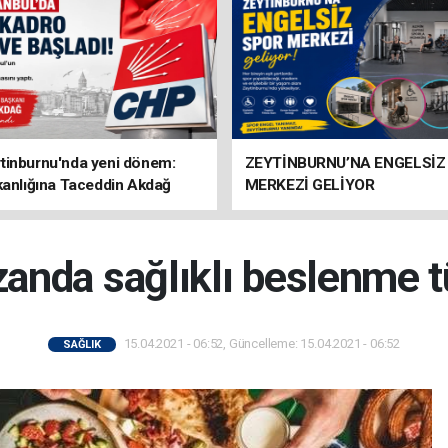
tinburnu'nda yeni dönem:
ZEYTİNBURNU’NA ENGELSİZ
kanlığına Taceddin Akdağ
MERKEZİ GELİYOR
nda sağlıklı beslenme t
15.04.2021 - 06:52, Güncelleme: 15.04.2021 - 06:52
SAĞLIK