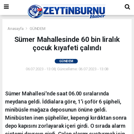
Anasayfa
GÜNDEM
Sümer Mahallesinde 60 bin liralık
çocuk kıyafeti çalındı
GÜNDEM
06.07.2023 - 13:08, Güncelleme: 06.07.2023 - 13:08
Sümer Mahallesi'nde saat 06.00 sıralarında
meydana geldi. İddialara göre, 1'i şoför 6 şüpheli,
minibüsle mağaza deposunun önüne geldi.
Minibüsten inen şüpheliler, kepengi kırdıktan sonra
depo kapısını zorlayarak içeri girdi. O sırada alarm
sistemi devreye girdi. Çalan alarmı susturmak için