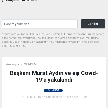
Okuyucu Yorumları
(0)
Gönder
Yorum yazarak Topluluk Kuralları’nı kabul etmiş bulunuyor ve zeytinburnuhaber.org
sitesine yaptığınız yorumunuzla ilgili doğrudan veya dolaylı tüm sorumluluğu tek
başınıza üstleniyorsunuz. Yazılan tüm yorumlardan site yönetimi hiçbir şekilde
sorumlu tutulamaz.
Anasayfa
GÜNDEM
Başkanı Murat Aydın ve eşi Covid-
19’a yakalandı
GÜNDEM
17.04.2021 - 15:27, Güncelleme: 04.09.2022 - 19:55