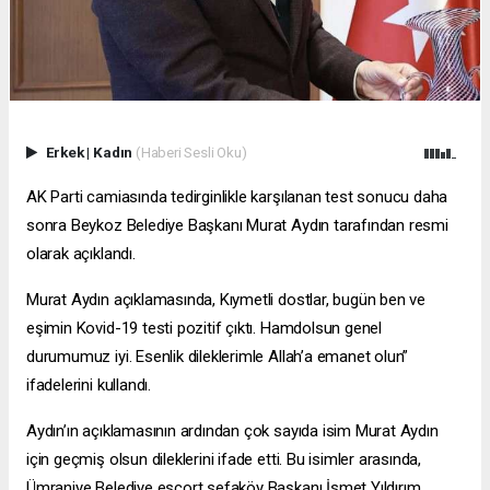
Erkek
|
Kadın
(Haberi Sesli Oku)
AK Parti camiasında tedirginlikle karşılanan test sonucu daha
sonra Beykoz Belediye Başkanı Murat Aydın tarafından resmi
olarak açıklandı.
Murat Aydın açıklamasında, Kıymetli dostlar, bugün ben ve
eşimin Kovid-19 testi pozitif çıktı. Hamdolsun genel
durumumuz iyi. Esenlik dileklerimle Allah’a emanet olun”
ifadelerini kullandı.
Aydın’ın açıklamasının ardından çok sayıda isim Murat Aydın
için geçmiş olsun dileklerini ifade etti. Bu isimler arasında,
Ümraniye Belediye
escort sefaköy
Başkanı İsmet Yıldırım,