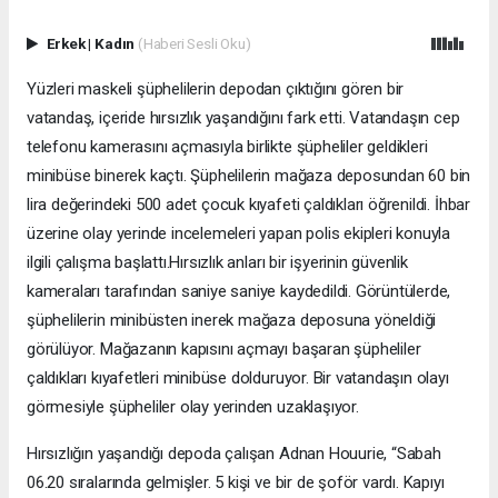
Erkek
|
Kadın
(Haberi Sesli Oku)
Yüzleri maskeli şüphelilerin depodan çıktığını gören bir
vatandaş, içeride hırsızlık yaşandığını fark etti. Vatandaşın cep
telefonu kamerasını açmasıyla birlikte şüpheliler geldikleri
minibüse binerek kaçtı. Şüphelilerin mağaza deposundan 60 bin
lira değerindeki 500 adet çocuk kıyafeti çaldıkları öğrenildi. İhbar
üzerine olay yerinde incelemeleri yapan polis ekipleri konuyla
ilgili çalışma başlattı.Hırsızlık anları bir işyerinin güvenlik
kameraları tarafından saniye saniye kaydedildi. Görüntülerde,
şüphelilerin minibüsten inerek mağaza deposuna yöneldiği
görülüyor. Mağazanın kapısını açmayı başaran şüpheliler
çaldıkları kıyafetleri minibüse dolduruyor. Bir vatandaşın olayı
görmesiyle şüpheliler olay yerinden uzaklaşıyor.
Hırsızlığın yaşandığı depoda çalışan Adnan Houurie, “Sabah
06.20 sıralarında gelmişler. 5 kişi ve bir de şoför vardı. Kapıyı