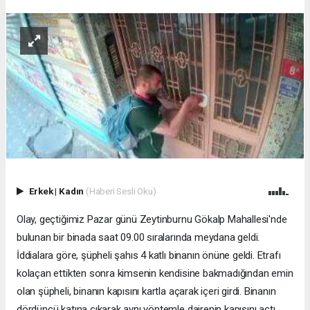
Erkek
|
Kadın
(Haberi Sesli Oku)
Olay, geçtiğimiz Pazar günü Zeytinburnu Gökalp Mahallesi'nde
bulunan bir binada saat 09.00 sıralarında meydana geldi.
İddialara göre, şüpheli şahıs 4 katlı binanın önüne geldi. Etrafı
kolaçan ettikten sonra kimsenin kendisine bakmadığından emin
olan şüpheli, binanın kapısını kartla açarak içeri girdi. Binanın
dördüncü katına çıkarak aynı yöntemle dairenin kapısını açtı.