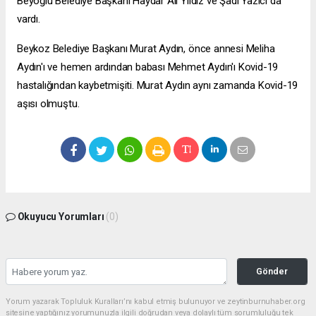
Beyoğlu Belediye Başkanı Haydar Ali Yıldız ve Şadi Yazıcı da
vardı.
Beykoz Belediye Başkanı Murat Aydın, önce annesi Meliha
Aydın'ı ve hemen ardından babası Mehmet Aydın'ı Kovid-19
hastalığından kaybetmişiti. Murat Aydın aynı zamanda Kovid-19
aşısı olmuştu.
Okuyucu Yorumları
(0)
Gönder
Yorum yazarak Topluluk Kuralları’nı kabul etmiş bulunuyor ve zeytinburnuhaber.org
sitesine yaptığınız yorumunuzla ilgili doğrudan veya dolaylı tüm sorumluluğu tek