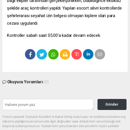
bağlı ekipler tarafından gerçekleştirilirken, olabildiğince eksiksiz
şekilde araç kontrolleri yapıldı. Yapılan
escort silivri
kontrollerde
şehirlerarası seyahat izin belgesi olmayan kişilere idari para
cezası uygulandı.
Kontroller sabah saat 05.00'a kadar devam edecek.
Okuyucu Yorumları
(0)
Gönder
Yorum yazarak Topluluk Kuralları’nı kabul etmiş bulunuyor ve zeytinburnuhaber.org
sitesine yaptığınız yorumunuzla ilgili doğrudan veya dolaylı tüm sorumluluğu tek
başınıza üstleniyorsunuz. Yazılan tüm yorumlardan site yönetimi hiçbir şekilde