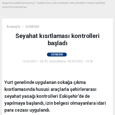
başınıza üstleniyorsunuz. Yazılan tüm yorumlardan site yönetimi hiçbir şekilde
sorumlu tutulamaz.
Anasayfa
GÜNDEM
Seyahat kısıtlaması kontrolleri
başladı
GÜNDEM
15.04.2021 - 06:47, Güncelleme: 04.09.2022 - 19:56
Yurt genelinde uygulanan sokağa çıkma
kısıtlamasında hususi araçlarla şehirlerarası
seyahat yasağı kontrolleri Eskişehir’de de
yapılmaya başlandı, izin belgesi olmayanlara idari
para cezası uygulandı.