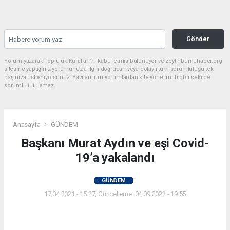
Gönder
Yorum yazarak Topluluk Kuralları’nı kabul etmiş bulunuyor ve zeytinburnuhaber.org
sitesine yaptığınız yorumunuzla ilgili doğrudan veya dolaylı tüm sorumluluğu tek
başınıza üstleniyorsunuz. Yazılan tüm yorumlardan site yönetimi hiçbir şekilde
sorumlu tutulamaz.
Anasayfa
GÜNDEM
Başkanı Murat Aydın ve eşi Covid-
19’a yakalandı
GÜNDEM
17.04.2021 - 15:27, Güncelleme: 04.09.2022 - 19:55