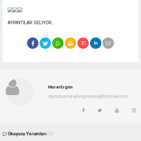
AYRINTILAR GELİYOR...
Murat Ergün
zeytinburnuhabergazetesi@hotmail.com
Okuyucu Yorumları
(0)