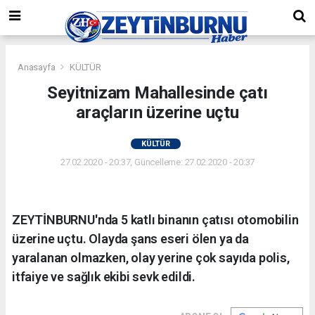
Anasayfa
KÜLTÜR
Seyitnizam Mahallesinde çatı
araçların üzerine uçtu
KÜLTÜR
27.02.2020 - 20:37, Güncelleme: 27.02.2020 - 20:37
ZEYTİNBURNU'nda 5 katlı binanın çatısı otomobilin
üzerine uçtu. Olayda şans eseri ölen ya da
yaralanan olmazken, olay yerine çok sayıda polis,
itfaiye ve sağlık ekibi sevk edildi.