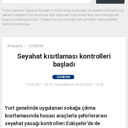
Yorum yazarak Topluluk Kuralları’nı kabul etmiş bulunuyor ve zeytinburnuhaber.org
sitesine yaptığınız yorumunuzla ilgili doğrudan veya dolaylı tüm sorumluluğu tek
başınıza üstleniyorsunuz. Yazılan tüm yorumlardan site yönetimi hiçbir şekilde
sorumlu tutulamaz.
Anasayfa
GÜNDEM
Seyahat kısıtlaması kontrolleri
başladı
GÜNDEM
15.04.2021 - 06:47, Güncelleme: 04.09.2022 - 19:56
Yurt genelinde uygulanan sokağa çıkma
kısıtlamasında hususi araçlarla şehirlerarası
seyahat yasağı kontrolleri Eskişehir’de de