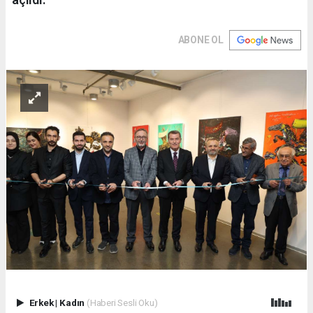
ABONE OL
Erkek
|
Kadın
(Haberi Sesli Oku)