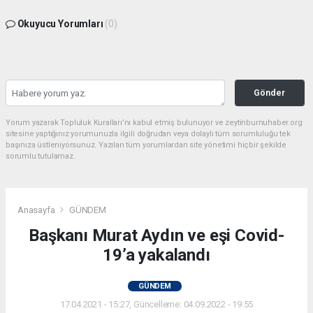
Okuyucu Yorumları
(0)
Gönder
Yorum yazarak Topluluk Kuralları’nı kabul etmiş bulunuyor ve zeytinburnuhaber.org
sitesine yaptığınız yorumunuzla ilgili doğrudan veya dolaylı tüm sorumluluğu tek
başınıza üstleniyorsunuz. Yazılan tüm yorumlardan site yönetimi hiçbir şekilde
sorumlu tutulamaz.
Anasayfa
GÜNDEM
Başkanı Murat Aydın ve eşi Covid-
19’a yakalandı
GÜNDEM
17.04.2021 - 15:27, Güncelleme: 04.09.2022 - 19:55