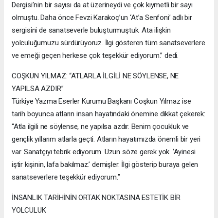
Dergisi’nin bir sayısı da at üzerineydi ve çok kıymetli bir sayı
olmuştu. Daha önce Fevzi Karakoç’un ‘At’a Senfoni’ adlı bir
sergisini de sanatseverle buluşturmuştuk. Ata ilişkin
yolculuğumuzu sürdürüyoruz. İlgi gösteren tüm sanatseverlere
ve emeği geçen herkese çok teşekkür ediyorum.” dedi.
COŞKUN YILMAZ: “ATLARLA İLGİLİ NE SÖYLENSE, NE
YAPILSA AZDIR”
Türkiye Yazma Eserler Kurumu Başkanı Coşkun Yılmaz ise
tarih boyunca atların insan hayatındaki önemine dikkat çekerek:
“Atla ilgili ne söylense, ne yapılsa azdır. Benim çocukluk ve
gençlik yıllarım atlarla geçti. Atların hayatımızda önemli bir yeri
var. Sanatçıyı tebrik ediyorum. Uzun söze gerek yok. ‘Ayinesi
iştir kişinin, lafa bakılmaz.’ demişler. İlgi gösterip buraya gelen
sanatseverlere teşekkür ediyorum.”
İNSANLIK TARİHİNİN ORTAK NOKTASINA ESTETİK BİR
YOLCULUK