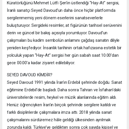
Küratörlüğünü Mehmet Lütfi Şen’in üstlendiği “Hay-At” sergisi,
İranlı sanatçı Seyed Davoud’un daha önce hiçbir platformda
sergilenmemiş yeni dönem eserlerini sanatseverlerle
buluşturuyor. Sergideki resimler, at figürünün tarihsel serüvenini
derin ve güncel bir bakış açısıyla yorumluyor. Davoud’un
çalışmaları bu kadim sembolün anlamını çağdaş sanatın diliyle
yeniden keşfediyor. İnsanlık tarihinin ortak hafızasına estetik bir
yolculuk yapan “Hay-At” sergisi her gün sabah saat 10.00’dan
gece 00.00’a kadar ziyaret edilebiliyor.
SEYED DAVOUD KİMDİR?
Seyed Davoud 1991 yılında İran’ın Erdebil şehrinde doğdu. Sanat
eğitimine Erdebil’de başladı. Daha sonra Tahran ve İsfahan’daki
üniversitelerde resim, heykel ve müzik alanlarında eğitim aldı.
Henüz öğrenciyken İran’ın birçok şehrinde sergilere katıldı ve
farklı disiplinlerde çalışmalara imza attı. 2018 yılında sanat
çalışmalarını sürdüremez hâle geldiği ülkesinden ayrılmak
zorunda kaldı. Türkiye’ye geldikten sonra çok sayıda kişisel ve