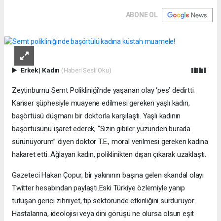
ABONE OL
Erkek
|
Kadın
(Haberi Sesli Oku)
Zeytinburnu Semt Polikliniği’nde yaşanan olay ‘pes’ dedirtti.
Kanser şüphesiyle muayene edilmesi gereken yaşlı kadın,
başörtüsü düşmanı bir doktorla karşılaştı. Yaşlı kadının
başörtüsünü işaret ederek, “Sizin gibiler yüzünden burada
sürünüyorum” diyen doktor T.E., moral verilmesi gereken kadına
hakaret etti. Ağlayan kadın, poliklinikten dışarı çıkarak uzaklaştı.
Gazeteci Hakan Çopur, bir yakınının başına gelen skandal olayı
Twitter hesabından paylaştı.Eski Türkiye özlemiyle yanıp
tutuşan gerici zihniyet, tıp sektöründe etkinliğini sürdürüyor.
Hastalarına, ideolojisi veya dini görüşü ne olursa olsun eşit