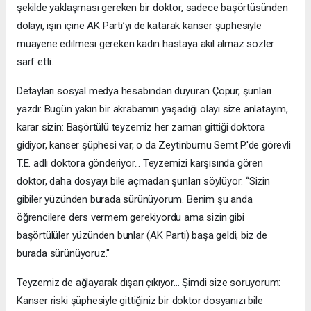
şekilde yaklaşması gereken bir doktor, sadece başörtüsünden
dolayı, işin içine AK Parti’yi de katarak kanser şüphesiyle
muayene edilmesi gereken kadın hastaya akıl almaz sözler
sarf etti.
Detayları sosyal medya hesabından duyuran Çopur, şunları
yazdı: Bugün yakın bir akrabamın yaşadığı olayı size anlatayım,
karar sizin: Başörtülü teyzemiz her zaman gittiği doktora
gidiyor, kanser şüphesi var, o da Zeytinburnu Semt P.'de görevli
T.E. adlı doktora gönderiyor... Teyzemizi karşısında gören
doktor, daha dosyayı bile açmadan şunları söylüyor: “Sizin
gibiler yüzünden burada sürünüyorum. Benim şu anda
öğrencilere ders vermem gerekiyordu ama sizin gibi
başörtülüler yüzünden bunlar (AK Parti) başa geldi, biz de
burada sürünüyoruz."
Teyzemiz de ağlayarak dışarı çıkıyor... Şimdi size soruyorum:
Kanser riski şüphesiyle gittiğiniz bir doktor dosyanızı bile