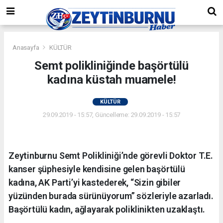
Anasayfa
KÜLTÜR
Semt polikliniğinde başörtülü
kadına küstah muamele!
KÜLTÜR
29.09.2019 - 15:57, Güncelleme: 29.09.2019 - 15:57
Zeytinburnu Semt Polikliniği’nde görevli Doktor T.E.
kanser şüphesiyle kendisine gelen başörtülü
kadına, AK Parti’yi kastederek, “Sizin gibiler
yüzünden burada sürünüyorum” sözleriyle azarladı.
Başörtülü kadın, ağlayarak poliklinikten uzaklaştı.