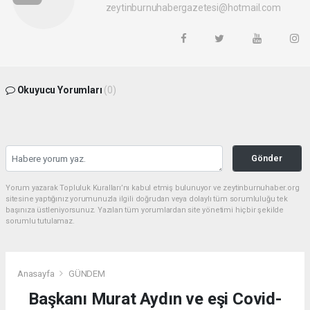
zeytinburnuhabergazetesi@hotmail.com
Okuyucu Yorumları
(0)
Gönder
Yorum yazarak Topluluk Kuralları’nı kabul etmiş bulunuyor ve zeytinburnuhaber.org
sitesine yaptığınız yorumunuzla ilgili doğrudan veya dolaylı tüm sorumluluğu tek
başınıza üstleniyorsunuz. Yazılan tüm yorumlardan site yönetimi hiçbir şekilde
sorumlu tutulamaz.
Anasayfa
GÜNDEM
Başkanı Murat Aydın ve eşi Covid-