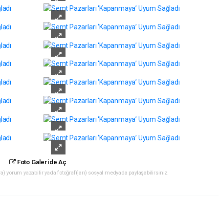
Foto Galeride Aç
) yorum yazabilir yada fotoğraf(ları) sosyal medyada paylaşabilirsiniz.