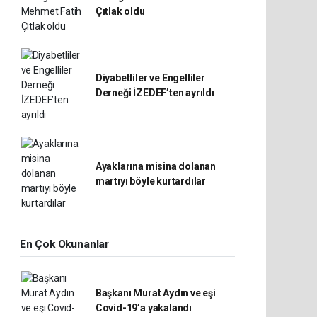
Çıtlak oldu
Diyabetliler ve Engelliler
Derneği İZEDEF’ten ayrıldı
Ayaklarına misina dolanan
martıyı böyle kurtardılar
En Çok Okunanlar
Başkanı Murat Aydın ve eşi
Covid-19’a yakalandı