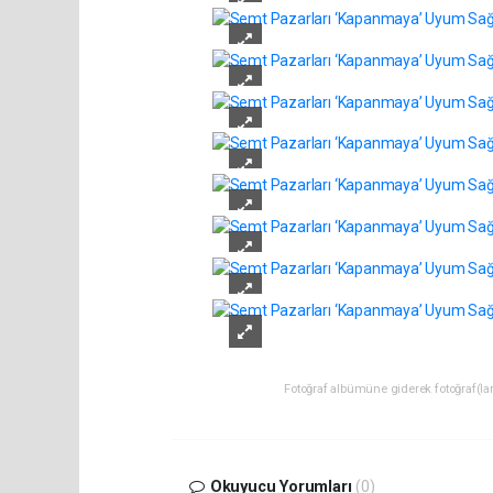
Fotoğraf albümüne giderek fotoğraf(lara
Okuyucu Yorumları
(0)