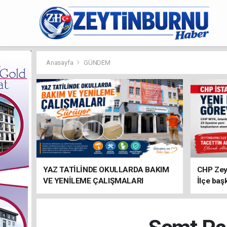
Anasayfa
GÜNDEM
YAZ TATİLİNDE OKULLARDA BAKIM
CHP Zey
VE YENİLEME ÇALIŞMALARI
İlçe baş
SÜRÜYOR
atandı