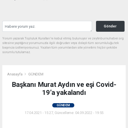
Gönder
Yorum yazarak Topluluk Kuralları’nı kabul etmiş bulunuyor ve zeytinburnuhaber.org
sitesine yaptığınız yorumunuzla ilgili doğrudan veya dolaylı tüm sorumluluğu tek
başınıza üstleniyorsunuz. Yazılan tüm yorumlardan site yönetimi hiçbir şekilde
sorumlu tutulamaz.
Anasayfa
GÜNDEM
Başkanı Murat Aydın ve eşi Covid-
19’a yakalandı
GÜNDEM
17.04.2021 - 15:27, Güncelleme: 04.09.2022 - 19:55