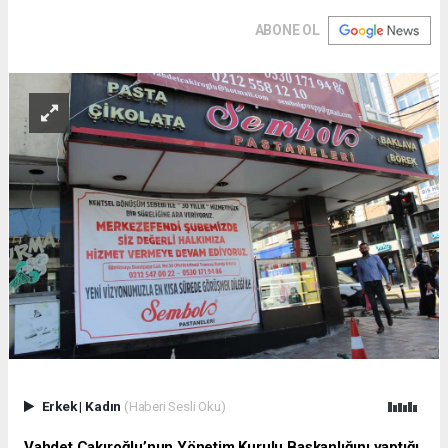
ABONE OL
Erkek
|
Kadın
(Haberi Sesli Oku)
Vahdet Çakıroğlu’nun Yönetim Kurulu Başkanlığını yaptığı