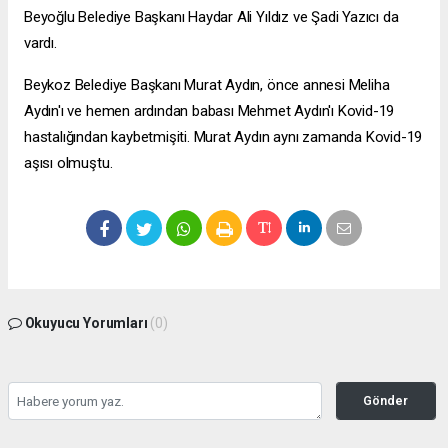
Beyoğlu Belediye Başkanı Haydar Ali Yıldız ve Şadi Yazıcı da
vardı.
Beykoz Belediye Başkanı Murat Aydın, önce annesi Meliha
Aydın'ı ve hemen ardından babası Mehmet Aydın'ı Kovid-19
hastalığından kaybetmişiti. Murat Aydın aynı zamanda Kovid-19
aşısı olmuştu.
Okuyucu Yorumları
(0)
Gönder
Yorum yazarak Topluluk Kuralları’nı kabul etmiş bulunuyor ve zeytinburnuhaber.org