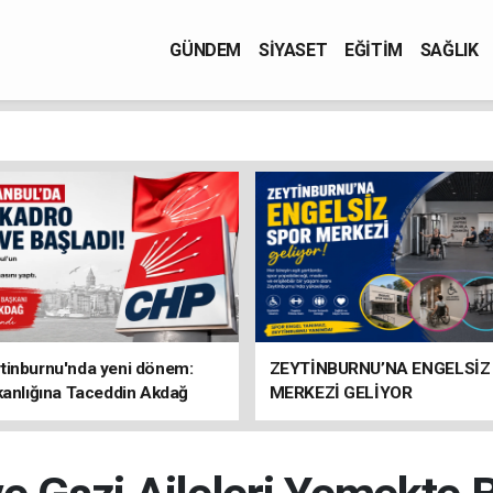
GÜNDEM
SİYASET
EĞİTİM
SAĞLIK
tinburnu'nda yeni dönem:
ZEYTİNBURNU’NA ENGELSİZ
kanlığına Taceddin Akdağ
MERKEZİ GELİYOR