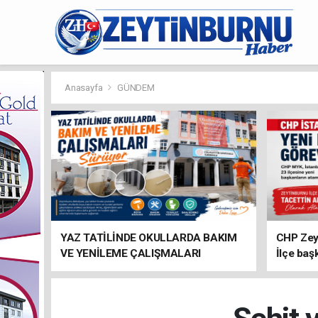
Anasayfa
GÜNDEM
YAZ TATİLİNDE OKULLARDA BAKIM
CHP Zey
VE YENİLEME ÇALIŞMALARI
İlçe baş
SÜRÜYOR
atandı