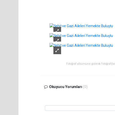
Fotoğraf albümüne giderek fotoğraf(lara
Okuyucu Yorumları
(0)