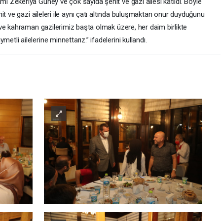
Zekeriya Güney ve çok sayıda şehit ve gazi ailesi katıldı. Böyle
it ve gazi aileleri ile aynı çatı altında buluşmaktan onur duyduğunu
ve kahraman gazilerimiz başta olmak üzere, her daim birlikte
i ailelerine minnettarız.” ifadelerini kullandı.