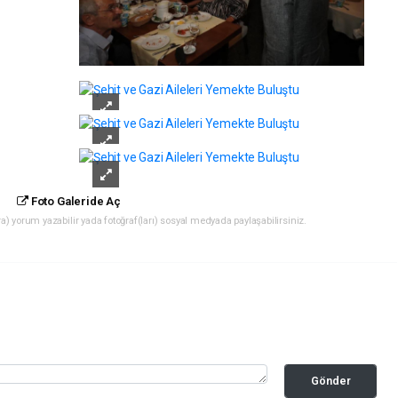
Foto Galeride Aç
) yorum yazabilir yada fotoğraf(ları) sosyal medyada paylaşabilirsiniz.
Gönder