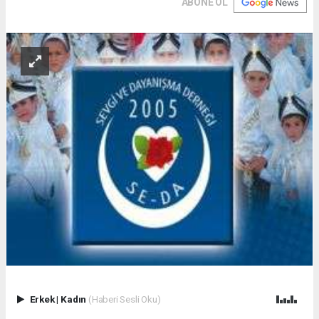
ABONE OL
Erkek
|
Kadın
(Haberi Sesli Oku)