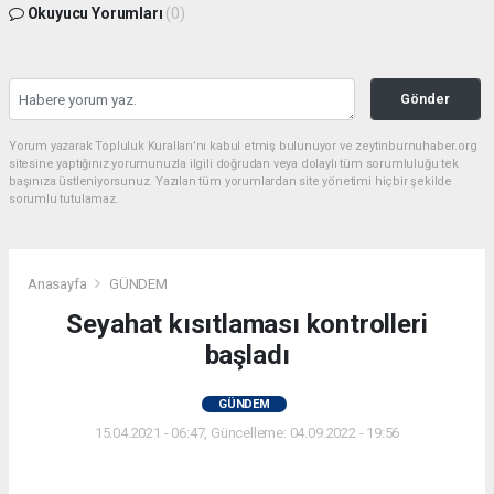
Okuyucu Yorumları
(0)
Gönder
Yorum yazarak Topluluk Kuralları’nı kabul etmiş bulunuyor ve zeytinburnuhaber.org
sitesine yaptığınız yorumunuzla ilgili doğrudan veya dolaylı tüm sorumluluğu tek
başınıza üstleniyorsunuz. Yazılan tüm yorumlardan site yönetimi hiçbir şekilde
sorumlu tutulamaz.
Anasayfa
GÜNDEM
Seyahat kısıtlaması kontrolleri
başladı
GÜNDEM
15.04.2021 - 06:47, Güncelleme: 04.09.2022 - 19:56