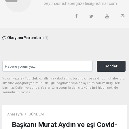
zeytinburnuhabergazetesi@hotmail.com
Okuyucu Yorumları
(0)
Gönder
Yorum yazarak Topluluk Kuralları’nı kabul etmiş bulunuyor ve zeytinburnuhaber.org
sitesine yaptığınız yorumunuzla ilgili doğrudan veya dolaylı tüm sorumluluğu tek
başınıza üstleniyorsunuz. Yazılan tüm yorumlardan site yönetimi hiçbir şekilde
sorumlu tutulamaz.
Anasayfa
GÜNDEM
Başkanı Murat Aydın ve eşi Covid-