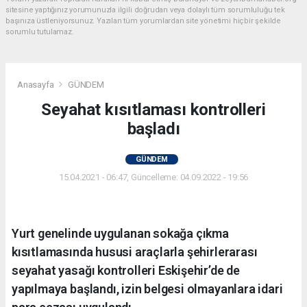
sitesine yaptığınız yorumunuzla ilgili doğrudan veya dolaylı tüm sorumluluğu tek
başınıza üstleniyorsunuz. Yazılan tüm yorumlardan site yönetimi hiçbir şekilde
sorumlu tutulamaz.
Anasayfa
GÜNDEM
Seyahat kısıtlaması kontrolleri
başladı
GÜNDEM
15.04.2021 - 06:47, Güncelleme: 04.09.2022 - 19:56
Yurt genelinde uygulanan sokağa çıkma
kısıtlamasında hususi araçlarla şehirlerarası
seyahat yasağı kontrolleri Eskişehir’de de
yapılmaya başlandı, izin belgesi olmayanlara idari