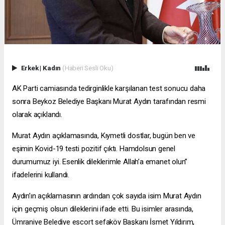
Erkek
|
Kadın
(Haberi Sesli Oku)
AK Parti camiasında tedirginlikle karşılanan test sonucu daha
sonra Beykoz Belediye Başkanı Murat Aydın tarafından resmi
olarak açıklandı.
Murat Aydın açıklamasında, Kıymetli dostlar, bugün ben ve
eşimin Kovid-19 testi pozitif çıktı. Hamdolsun genel
durumumuz iyi. Esenlik dileklerimle Allah’a emanet olun”
ifadelerini kullandı.
Aydın’ın açıklamasının ardından çok sayıda isim Murat Aydın
için geçmiş olsun dileklerini ifade etti. Bu isimler arasında,
Ümraniye Belediye
escort sefaköy
Başkanı İsmet Yıldırım,