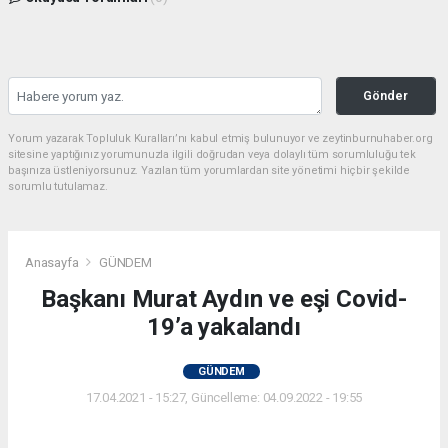
Gönder
Yorum yazarak Topluluk Kuralları’nı kabul etmiş bulunuyor ve zeytinburnuhaber.org
sitesine yaptığınız yorumunuzla ilgili doğrudan veya dolaylı tüm sorumluluğu tek
başınıza üstleniyorsunuz. Yazılan tüm yorumlardan site yönetimi hiçbir şekilde
sorumlu tutulamaz.
Anasayfa
GÜNDEM
Başkanı Murat Aydın ve eşi Covid-
19’a yakalandı
GÜNDEM
17.04.2021 - 15:27, Güncelleme: 04.09.2022 - 19:55