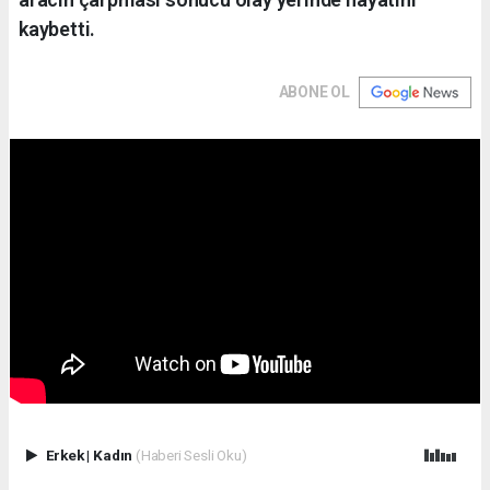
kaybetti.
ABONE OL
Erkek
|
Kadın
(Haberi Sesli Oku)