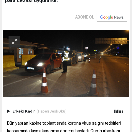
para cezası uygulandı.
ABONE OL
Erkek
|
Kadın
(Haberi Sesli Oku)
Dün yapılan kabine toplantısında korona virüs salgını tedbirleri
kapsamında kısmi kapanma dönemi başladı. Cumhurbaşkanı