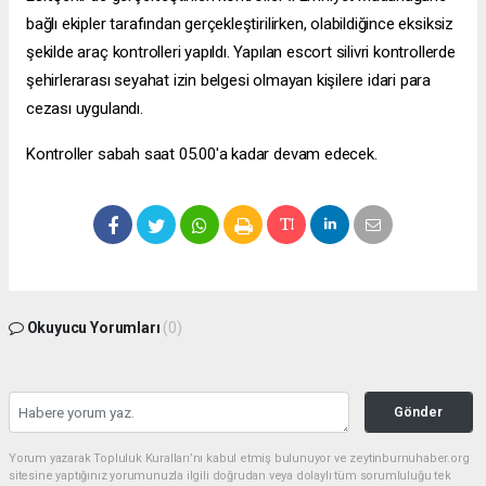
bağlı ekipler tarafından gerçekleştirilirken, olabildiğince eksiksiz
şekilde araç kontrolleri yapıldı. Yapılan
escort silivri
kontrollerde
şehirlerarası seyahat izin belgesi olmayan kişilere idari para
cezası uygulandı.
Kontroller sabah saat 05.00'a kadar devam edecek.
Okuyucu Yorumları
(0)
Gönder
Yorum yazarak Topluluk Kuralları’nı kabul etmiş bulunuyor ve zeytinburnuhaber.org
sitesine yaptığınız yorumunuzla ilgili doğrudan veya dolaylı tüm sorumluluğu tek