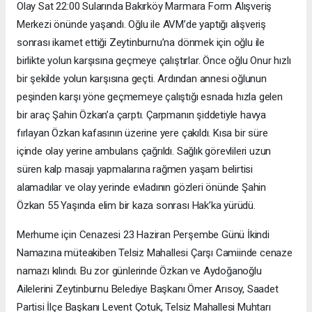
Olay Sat 22:00 Sularında Bakırköy Marmara Form Alışveriş
Merkezi önünde yaşandı. Oğlu ile AVM’de yaptığı alışveriş
sonrası ikamet ettiği Zeytinburnu’na dönmek için oğlu ile
birlikte yolun karşısına geçmeye çalıştırlar. Önce oğlu Onur hızlı
bir şekilde yolun karşısına geçti. Ardından annesi oğlunun
peşinden karşı yöne geçmemeye çalıştığı esnada hızla gelen
bir araç Şahin Özkan’a çarptı. Çarpmanın şiddetiyle havya
fırlayan Özkan kafasının üzerine yere çakıldı. Kısa bir süre
içinde olay yerine ambulans çağrıldı. Sağlık görevlileri uzun
süren kalp masajı yapmalarına rağmen yaşam belirtisi
alamadılar ve olay yerinde evladının gözleri önünde Şahin
Özkan 55 Yaşında elim bir kaza sonrası Hak’ka yürüdü.
Merhume için Cenazesi 23 Haziran Perşembe Günü İkindi
Namazına müteakiben Telsiz Mahallesi Çarşı Camiinde cenaze
namazı kılındı. Bu zor günlerinde Özkan ve Aydoğanoğlu
Ailelerini Zeytinburnu Belediye Başkanı Ömer Arısoy, Saadet
Partisi İlçe Başkanı Levent Çotuk, Telsiz Mahallesi Muhtarı