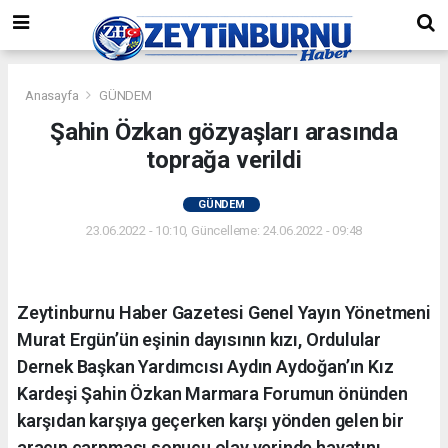
Anasayfa
GÜNDEM
Şahin Özkan gözyaşları arasında
toprağa verildi
GÜNDEM
23.06.2022 - 10:10, Güncelleme: 24.06.2022 - 09:48
Zeytinburnu Haber Gazetesi Genel Yayın Yönetmeni
Murat Ergün’ün eşinin dayısının kızı, Ordulular
Dernek Başkan Yardımcısı Aydın Aydoğan’ın Kız
Kardeşi Şahin Özkan Marmara Forumun önünden
karşıdan karşıya geçerken karşı yönden gelen bir
aracın çarpması sonucu olay yerinde hayatını