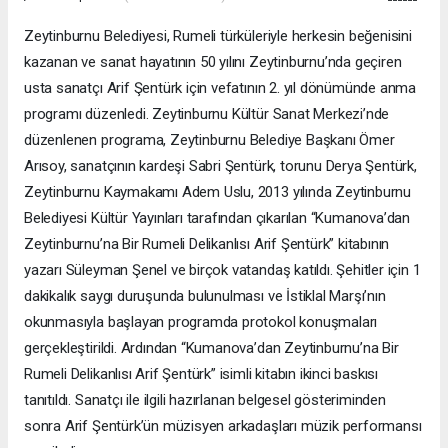
Zeytinburnu Belediyesi, Rumeli türküleriyle herkesin beğenisini
kazanan ve sanat hayatının 50 yılını Zeytinburnu’nda geçiren
usta sanatçı Arif Şentürk için vefatının 2. yıl dönümünde anma
programı düzenledi. Zeytinburnu Kültür Sanat Merkezi’nde
düzenlenen programa, Zeytinburnu Belediye Başkanı Ömer
Arısoy, sanatçının kardeşi Sabri Şentürk, torunu Derya Şentürk,
Zeytinburnu Kaymakamı Adem Uslu, 2013 yılında Zeytinburnu
Belediyesi Kültür Yayınları tarafından çıkarılan “Kumanova’dan
Zeytinburnu’na Bir Rumeli Delikanlısı Arif Şentürk” kitabının
yazarı Süleyman Şenel ve birçok vatandaş katıldı. Şehitler için 1
dakikalık saygı duruşunda bulunulması ve İstiklal Marşı’nın
okunmasıyla başlayan programda protokol konuşmaları
gerçekleştirildi. Ardından “Kumanova’dan Zeytinburnu’na Bir
Rumeli Delikanlısı Arif Şentürk” isimli kitabın ikinci baskısı
tanıtıldı. Sanatçı ile ilgili hazırlanan belgesel gösteriminden
sonra Arif Şentürk’ün müzisyen arkadaşları müzik performansı