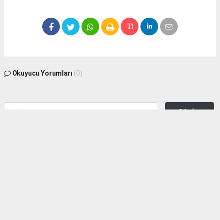
Okuyucu Yorumları
(0)
Gönder
Yorum yazarak Topluluk Kuralları’nı kabul etmiş bulunuyor ve zeytinburnuhaber.org
sitesine yaptığınız yorumunuzla ilgili doğrudan veya dolaylı tüm sorumluluğu tek
başınıza üstleniyorsunuz. Yazılan tüm yorumlardan site yönetimi hiçbir şekilde
sorumlu tutulamaz.
haber paketi
haber scripti
haber yazılımı