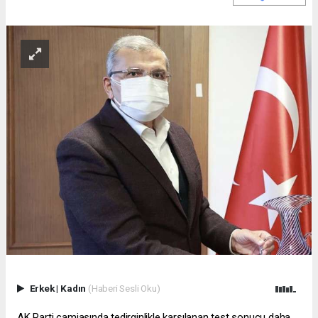
Erkek
|
Kadın
(Haberi Sesli Oku)
AK Parti camiasında tedirginlikle karşılanan test sonucu daha