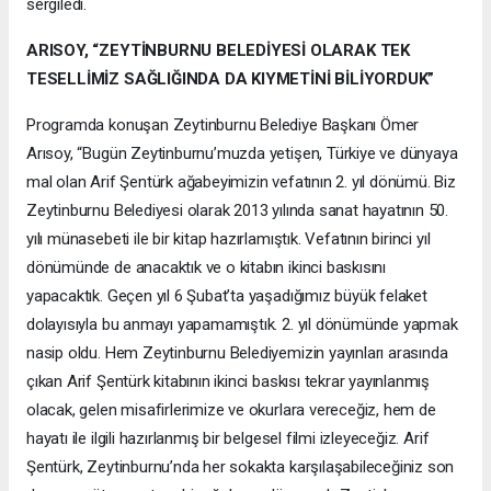
sergiledi.
ARISOY, “ZEYTİNBURNU BELEDİYESİ OLARAK TEK
TESELLİMİZ SAĞLIĞINDA DA KIYMETİNİ BİLİYORDUK”
Programda konuşan Zeytinburnu Belediye Başkanı Ömer
Arısoy, “Bugün Zeytinburnu’muzda yetişen, Türkiye ve dünyaya
mal olan Arif Şentürk ağabeyimizin vefatının 2. yıl dönümü. Biz
Zeytinburnu Belediyesi olarak 2013 yılında sanat hayatının 50.
yılı münasebeti ile bir kitap hazırlamıştık. Vefatının birinci yıl
dönümünde de anacaktık ve o kitabın ikinci baskısını
yapacaktık. Geçen yıl 6 Şubat’ta yaşadığımız büyük felaket
dolayısıyla bu anmayı yapamamıştık. 2. yıl dönümünde yapmak
nasip oldu. Hem Zeytinburnu Belediyemizin yayınları arasında
çıkan Arif Şentürk kitabının ikinci baskısı tekrar yayınlanmış
olacak, gelen misafirlerimize ve okurlara vereceğiz, hem de
hayatı ile ilgili hazırlanmış bir belgesel filmi izleyeceğiz. Arif
Şentürk, Zeytinburnu’nda her sokakta karşılaşabileceğiniz son