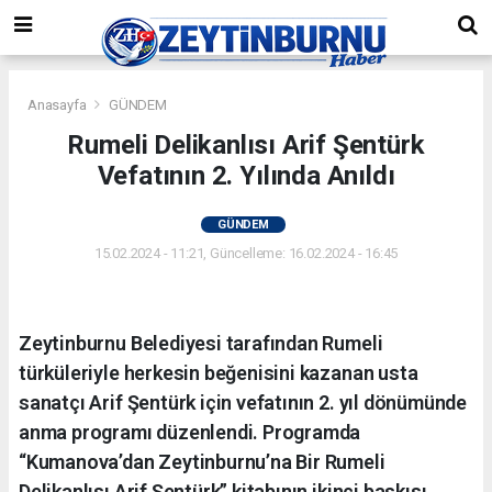
Anasayfa
GÜNDEM
Rumeli Delikanlısı Arif Şentürk
Vefatının 2. Yılında Anıldı
GÜNDEM
15.02.2024 - 11:21, Güncelleme: 16.02.2024 - 16:45
Zeytinburnu Belediyesi tarafından Rumeli
türküleriyle herkesin beğenisini kazanan usta
sanatçı Arif Şentürk için vefatının 2. yıl dönümünde
anma programı düzenlendi. Programda
“Kumanova’dan Zeytinburnu’na Bir Rumeli
Delikanlısı Arif Şentürk” kitabının ikinci baskısı