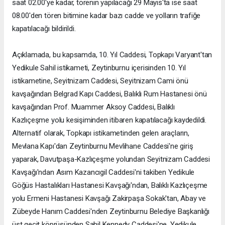
saat 02.00'ye kadar, törenin yapılacağı 29 Mayıs'ta ise saat
08.00'den tören bitimine kadar bazı cadde ve yolların trafiğe
kapatılacağı bildirildi.
Açıklamada, bu kapsamda, 10. Yıl Caddesi, Topkapı Varyant'tan
Yedikule Sahil istikameti, Zeytinburnu içerisinden 10. Yıl
istikametine, Seyitnizam Caddesi, Seyitnizam Cami önü
kavşağından Belgrad Kapı Caddesi, Balıklı Rum Hastanesi önü
kavşağından Prof. Muammer Aksoy Caddesi, Balıklı
Kazlıçeşme yolu kesişiminden itibaren kapatılacağı kaydedildi.
Alternatif olarak, Topkapı istikametinden gelen araçların,
Mevlana Kapı'dan Zeytinburnu Mevlihane Caddesi'ne giriş
yaparak, Davutpaşa-Kazlıçeşme yolundan Seyitnizam Caddesi
Kavşağı'ndan Asım Kazancıgil Caddesi'ni takiben Yedikule
Göğüs Hastalıkları Hastanesi Kavşağı'ndan, Balıklı Kazlıçeşme
yolu Ermeni Hastanesi Kavşağı Zakirpaşa Sokak'tan, Abay ve
Zübeyde Hanım Caddesi'nden Zeytinburnu Belediye Başkanlığı
üst geçit köprüsünden Sahil Kennedy Caddesi'ne, Yedikule