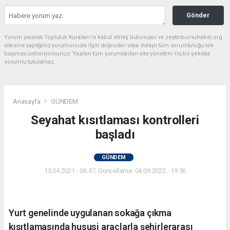
Gönder
Yorum yazarak Topluluk Kuralları’nı kabul etmiş bulunuyor ve zeytinburnuhaber.org
sitesine yaptığınız yorumunuzla ilgili doğrudan veya dolaylı tüm sorumluluğu tek
başınıza üstleniyorsunuz. Yazılan tüm yorumlardan site yönetimi hiçbir şekilde
sorumlu tutulamaz.
Anasayfa
GÜNDEM
Seyahat kısıtlaması kontrolleri
başladı
GÜNDEM
15.04.2021 - 06:47, Güncelleme: 04.09.2022 - 19:56
Yurt genelinde uygulanan sokağa çıkma
kısıtlamasında hususi araçlarla şehirlerarası