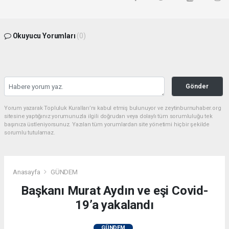
Okuyucu Yorumları
(0)
Gönder
Yorum yazarak Topluluk Kuralları’nı kabul etmiş bulunuyor ve zeytinburnuhaber.org
sitesine yaptığınız yorumunuzla ilgili doğrudan veya dolaylı tüm sorumluluğu tek
başınıza üstleniyorsunuz. Yazılan tüm yorumlardan site yönetimi hiçbir şekilde
sorumlu tutulamaz.
Anasayfa
GÜNDEM
Başkanı Murat Aydın ve eşi Covid-
19’a yakalandı
GÜNDEM