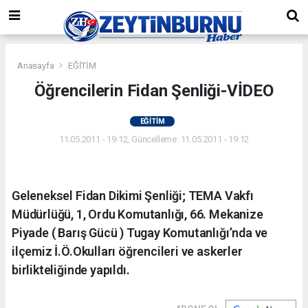
Anasayfa
EĞİTİM
Öğrencilerin Fidan Şenliği-VİDEO
EĞİTİM
11.05.2011 - 19:12, Güncelleme: 11.05.2011 - 19:12
Geleneksel Fidan Dikimi Şenliği; TEMA Vakfı
Müdürlüğü, 1, Ordu Komutanlığı, 66. Mekanize
Piyade ( Barış Gücü ) Tugay Komutanlığı’nda ve
ilçemiz İ.Ö.Okulları öğrencileri ve askerler
birlikteliğinde yapıldı.