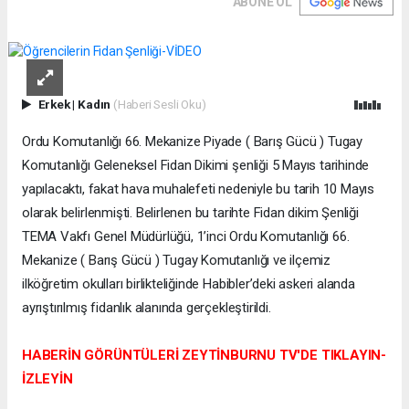
ABONE OL
Erkek
|
Kadın
(Haberi Sesli Oku)
Ordu Komutanlığı 66. Mekanize Piyade ( Barış Gücü ) Tugay
Komutanlığı Geleneksel Fidan Dikimi şenliği 5 Mayıs tarihinde
yapılacaktı, fakat hava muhalefeti nedeniyle bu tarih 10 Mayıs
olarak belirlenmişti. Belirlenen bu tarihte Fidan dikim Şenliği
TEMA Vakfı Genel Müdürlüğü, 1’inci Ordu Komutanlığı 66.
Mekanize ( Barış Gücü ) Tugay Komutanlığı ve ilçemiz
ilköğretim okulları birlikteliğinde Habibler’deki askeri alanda
ayrıştırılmış fidanlık alanında gerçekleştirildi.
HABERİN GÖRÜNTÜLERİ ZEYTİNBURNU TV'DE TIKLAYIN-
İZLEYİN