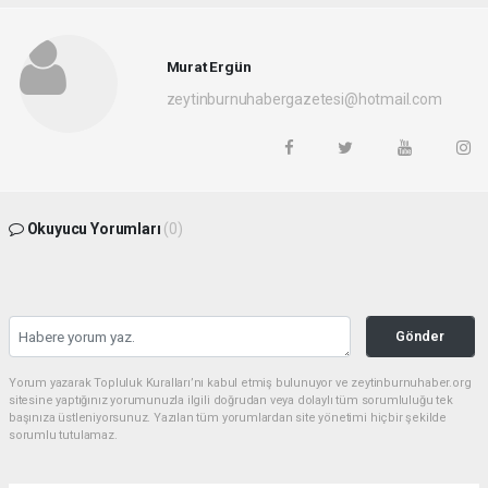
Murat Ergün
zeytinburnuhabergazetesi@hotmail.com
Okuyucu Yorumları
(0)
Gönder
Yorum yazarak Topluluk Kuralları’nı kabul etmiş bulunuyor ve zeytinburnuhaber.org
sitesine yaptığınız yorumunuzla ilgili doğrudan veya dolaylı tüm sorumluluğu tek
başınıza üstleniyorsunuz. Yazılan tüm yorumlardan site yönetimi hiçbir şekilde
sorumlu tutulamaz.