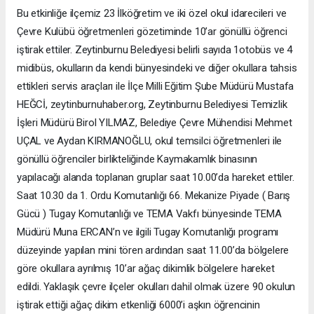
Bu etkinliğe ilçemiz 23 İlköğretim ve iki özel okul idarecileri ve
Çevre Kulübü öğretmenleri gözetiminde 10’ar gönüllü öğrenci
iştirak ettiler. Zeytinburnu Belediyesi belirli sayıda 1otobüs ve 4
midibüs, okulların da kendi bünyesindeki ve diğer okullara tahsis
ettikleri servis araçları ile İlçe Milli Eğitim Şube Müdürü Mustafa
HEĞCİ, zeytinburnuhaber.org, Zeytinburnu Belediyesi Temizlik
İşleri Müdürü Birol YILMAZ, Belediye Çevre Mühendisi Mehmet
UÇAL ve Aydan KIRMANOĞLU, okul temsilci öğretmenleri ile
gönüllü öğrenciler birlikteliğinde Kaymakamlık binasının
yapılacağı alanda toplanan gruplar saat 10.00’da hareket ettiler.
Saat 10.30 da 1. Ordu Komutanlığı 66. Mekanize Piyade ( Barış
Gücü ) Tugay Komutanlığı ve TEMA Vakfı bünyesinde TEMA
Müdürü Muna ERCAN’n ve ilgili Tugay Komutanlığı programı
düzeyinde yapılan mini tören ardından saat 11.00’da bölgelere
göre okullara ayrılmış 10’ar ağaç dikimlik bölgelere hareket
edildi. Yaklaşık çevre ilçeler okulları dahil olmak üzere 90 okulun
iştirak ettiği ağaç dikim etkenliği 6000’i aşkın öğrencinin