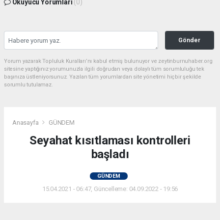
Okuyucu Yorumları
(0)
Gönder
Yorum yazarak Topluluk Kuralları’nı kabul etmiş bulunuyor ve zeytinburnuhaber.org
sitesine yaptığınız yorumunuzla ilgili doğrudan veya dolaylı tüm sorumluluğu tek
başınıza üstleniyorsunuz. Yazılan tüm yorumlardan site yönetimi hiçbir şekilde
sorumlu tutulamaz.
Anasayfa
GÜNDEM
Seyahat kısıtlaması kontrolleri
başladı
GÜNDEM
15.04.2021 - 06:47, Güncelleme: 04.09.2022 - 19:56