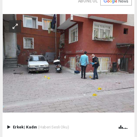
ABONE OL
Erkek
|
Kadın
(Haberi Sesli Oku)