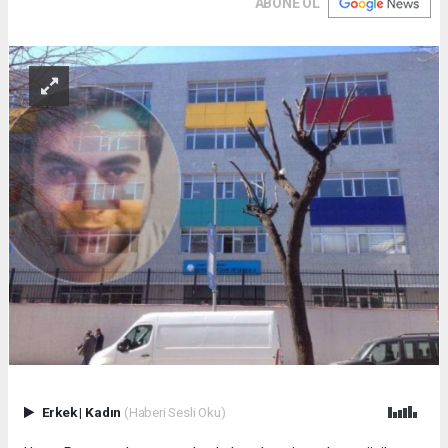
ABONE OL
Erkek
|
Kadın
(Haberi Sesli Oku)