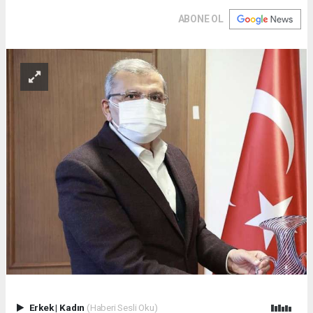
ABONE OL
Erkek
|
Kadın
(Haberi Sesli Oku)