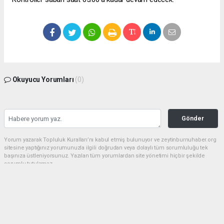
Okuyucu Yorumları
(0)
Gönder
Yorum yazarak Topluluk Kuralları’nı kabul etmiş bulunuyor ve zeytinburnuhaber.org
sitesine yaptığınız yorumunuzla ilgili doğrudan veya dolaylı tüm sorumluluğu tek
başınıza üstleniyorsunuz. Yazılan tüm yorumlardan site yönetimi hiçbir şekilde
sorumlu tutulamaz.
haber paketi
haber scripti
haber yazılımı