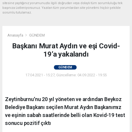
sitesine yaptığınız yorumunuzla ilgili doğrudan veya dolaylı tüm sorumluluğu tek
başınıza üstleniyorsunuz. Yazılan tüm yorumlardan site yönetimi hiçbir şekilde
sorumlu tutulamaz.
Anasayfa
GÜNDEM
Başkanı Murat Aydın ve eşi Covid-
19’a yakalandı
GÜNDEM
17.04.2021 - 15:27, Güncelleme: 04.09.2022 - 19:55
Zeytinburnu'nu 20 yıl yöneten ve ardından Beykoz
Belediye Başkanı seçilen Murat Aydın Başkanımız
ve eşinin sabah saatlerinde belli olan Kovid-19 test
sonucu pozitif çıktı