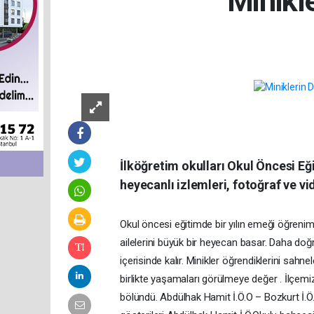
Minikl
İlköğretim okulları Okul Öncesi Eğit
heyecanlı izlemleri, fotoğraf ve v
Okul öncesi eğitimde bir yılın emeği öğreni
ailelerini büyük bir heyecan basar. Daha doğ
içerisinde kalır. Minikler öğrendiklerini sah
birlikte yaşamaları görülmeye değer . İlçemiz
bölündü. Abdülhak Hamit İ.Ö.O – Bozkurt İ.Ö.