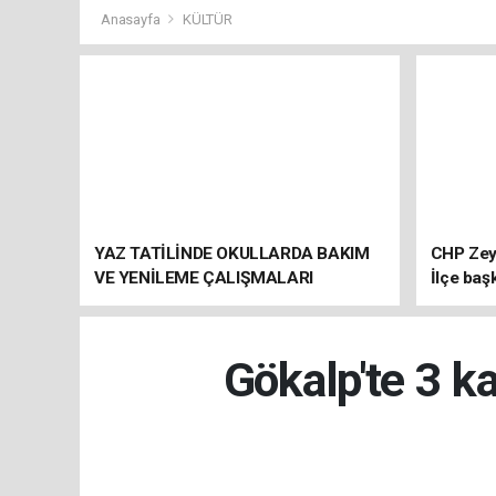
Anasayfa
KÜLTÜR
YAZ TATİLİNDE OKULLARDA BAKIM
CHP Zey
VE YENİLEME ÇALIŞMALARI
İlçe baş
SÜRÜYOR
atandı
Gökalp'te 3 ka