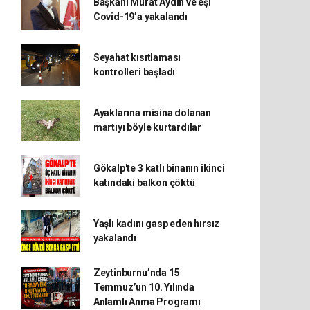
Başkanı Murat Aydın ve eşi
Covid-19’a yakalandı
Seyahat kısıtlaması
kontrolleri başladı
Ayaklarına misina dolanan
martıyı böyle kurtardılar
Gökalp'te 3 katlı binanın ikinci
katındaki balkon çöktü
Yaşlı kadını gasp eden hırsız
yakalandı
Zeytinburnu’nda 15
Temmuz’un 10. Yılında
Anlamlı Anma Programı