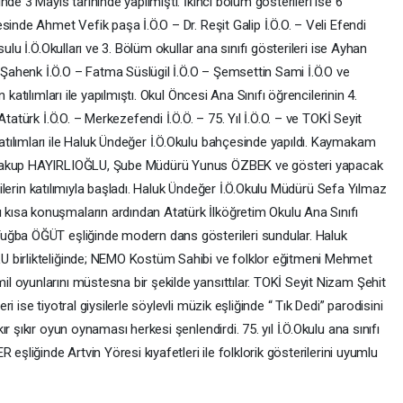
de 3 Mayıs tarihinde yapılmıştı. İkinci bölüm gösterileri ise 6
sinde Ahmet Vefik paşa İ.Ö.O – Dr. Reşit Galip İ.Ö.O. – Veli Efendi
ulu İ.Ö.Okulları ve 3. Bölüm okullar ana sınıfı gösterileri ise Ayhan
ahenk İ.Ö.O – Fatma Süslügil İ.Ö.O – Şemsettin Sami İ.Ö.O ve
katılımları ile yapılmıştı. Okul Öncesi Ana Sınıfı öğrencilerinin 4.
tatürk İ.Ö.O. – Merkezefendi İ.Ö.Ö. – 75. Yıl İ.Ö.O. – ve TOKİ Seyit
ılımları ile Haluk Ündeğer İ.Ö.Okulu bahçesinde yapıldı. Kaymakam
 Yakup HAYIRLIOĞLU, Şube Müdürü Yunus ÖZBEK ve gösteri yapacak
elilerin katılımıyla başladı. Haluk Ündeğer İ.Ö.Okulu Müdürü Sefa Yılmaz
ısa konuşmaların ardından Atatürk İlköğretim Okulu Ana Sınıfı
uğba ÖĞÜT eşliğinde modern dans gösterileri sundular. Haluk
 birlikteliğinde; NEMO Kostüm Sahibi ve folklor eğitmeni Mehmet
 oyunlarını müstesna bir şekilde yansıttılar. TOKİ Seyit Nizam Şehit
 ise tiyotral giysilerle söylevli müzik eşliğinde “ Tık Dedi” parodisini
r şıkır oyun oynaması herkesi şenlendirdi. 75. yıl İ.Ö.Okulu ana sınıfı
eşliğinde Artvin Yöresi kıyafetleri ile folklorik gösterilerini uyumlu