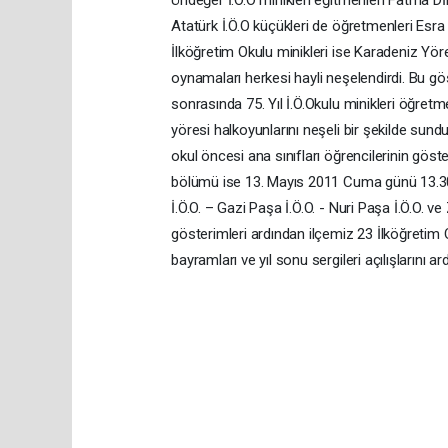
Atatürk İ.Ö.O küçükleri de öğretmenleri Esr
İlköğretim Okulu minikleri ise Karadeniz Yöre
oynamaları herkesi hayli neşelendirdi. Bu gös
sonrasında 75. Yıl İ.Ö.Okulu minikleri öğret
yöresi halkoyunlarını neşeli bir şekilde sundul
okul öncesi ana sınıfları öğrencilerinin göster
bölümü ise 13. Mayıs 2011 Cuma günü 13.30 
İ.Ö.O. – Gazi Paşa İ.Ö.O. - Nuri Paşa İ.Ö.O. ve
gösterimleri ardından ilçemiz 23 İlköğretim Ok
bayramları ve yıl sonu sergileri açılışlarını ar