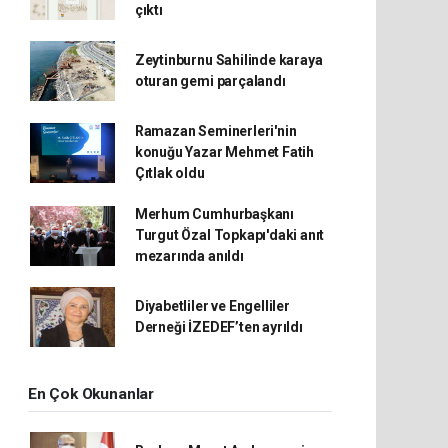
çıktı
Zeytinburnu Sahilinde karaya
oturan gemi parçalandı
Ramazan Seminerleri'nin
konuğu Yazar Mehmet Fatih
Çıtlak oldu
Merhum Cumhurbaşkanı
Turgut Özal Topkapı'daki anıt
mezarında anıldı
Diyabetliler ve Engelliler
Derneği İZEDEF’ten ayrıldı
En Çok Okunanlar