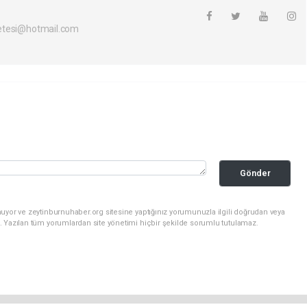
etesi@hotmail.com
Gönder
uyor ve zeytinburnuhaber.org sitesine yaptığınız yorumunuzla ilgili doğrudan veya
. Yazılan tüm yorumlardan site yönetimi hiçbir şekilde sorumlu tutulamaz.