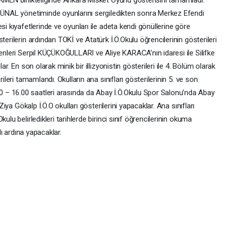
a ÜNAL yönetiminde oyunlarını sergiledikten sonra Merkez Efendi
si kıyafetlerinde ve oyunları ile adeta kendi gönüllerine göre
terilerin ardından TOKİ ve Atatürk İ.Ö.Okulu öğrencilerinin gösterileri
menleri Serpil KÜÇÜKOĞULLARI ve Aliye KARACA’nın idaresi ile Silifke
ar. En son olarak minik bir illizyonistin gösterileri ile 4. Bölüm olarak
ileri tamamlandı. Okulların ana sınıfları gösterilerinin 5. ve son
– 16.00 saatleri arasında da Abay İ.Ö.Okulu Spor Salonu’nda Abay
 Ziya Gökalp İ.Ö.O okulları gösterilerini yapacaklar. Ana sınıfları
ulu belirledikleri tarihlerde birinci sınıf öğrencilerinin okuma
dı ardına yapacaklar.