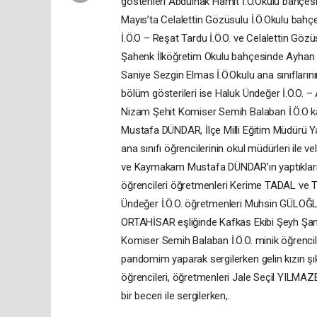
gösterileri Abdülhak Hamit İ.Ö.Okulu bahçesin
Mayıs’ta Celalettin Gözüsulu İ.Ö.Okulu bahçe
İ.Ö.O – Reşat Tardu İ.Ö.O. ve Celalettin Gözüs
Şahenk İlköğretim Okulu bahçesinde Ayhan Ş
Saniye Sezgin Elmas İ.Ö.Okulu ana sınıflarının 
bölüm gösterileri ise Haluk Ündeğer İ.Ö.O. – A
Nizam Şehit Komiser Semih Balaban İ.Ö.O kat
Mustafa DÜNDAR, İlçe Milli Eğitim Müdürü
ana sınıfı öğrencilerinin okul müdürleri ile v
ve Kaymakam Mustafa DÜNDAR’ın yaptıkları k
öğrencileri öğretmenleri Kerime TADAL ve T
Ündeğer İ.Ö.O. öğretmenleri Muhsin GÜLOĞLU
ORTAHİSAR eşliğinde Kafkas Ekibi Şeyh Şamil
Komiser Semih Balaban İ.Ö.O. minik öğrencileri
pandomim yaparak sergilerken gelin kızın şıkı
öğrencileri, öğretmenleri Jale Seçil YILMAZER 
bir beceri ile sergilerken,.