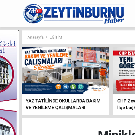
Anasayfa
EĞİTİM
YAZ TATİLİNDE OKULLARDA BAKIM
CHP Zey
VE YENİLEME ÇALIŞMALARI
İlçe baş
SÜRÜYOR
atandı