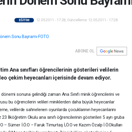
erin Dönem Sonu Bayra
12.05.2011 - 17:28, Güncelleme: 12.05.2011 - 17:28
EĞİTİM
ABONE OL
im Ana sınıfları öğrencilerinin gösterileri velilerin
ideo çekim heyecanları içerisinde devam ediyor.
m dönemi sonuna gelindiği zaman Ana Sınıfı minik öğrencilerini ve
rusu bu öğrencilerin velileri miniklerden daha büyük heyecanlar
neleme, velilerde sahnelenen oyunlarda çocuklarının heyecanlarını
 23 İlköğretim Okulu ana sınıfı öğrencilerinin gösterileri 5 ayrı gruba
O – Sümer İ.Ö.O – Faruk Timurtaş İ,Ö.O ve Kazım Özalp İ.Ö.Okulları