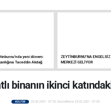
tinburnu'nda yeni dönem:
ZEYTİNBURNU’NA ENGELSİZ
kanlığına Taceddin Akdağ
MERKEZİ GELİYOR
tlı binanın ikinci katında
23.02.2021 - 07:55, Güncelleme: 23.02.2021 - 07:55
KÜLTÜR