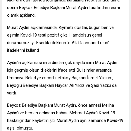
AK Parti camiasında tedirginlikle karşılanan test sonucu daha
sonra Beykoz Belediye Başkanı Murat Aydın tarafından resmi
olarak açıklandı.
Murat Aydın açıklamasında, Kıymetli dostlar, bugün ben ve
eşimin Kovid-19 testi pozitif çıktı. Hamdolsun genel
durumumuz iyi. Esenlik dileklerimle Allah’a emanet olun”
ifadelerini kullandı.
Aydın’ın açıklamasının ardından çok sayıda isim Murat Aydın
için geçmiş olsun dileklerini ifade etti. Bu isimler arasında,
Ümraniye Belediye
escort sefaköy
Başkanı İsmet Yıldırım,
Beyoğlu Belediye Başkanı Haydar Ali Yıldız ve Şadi Yazıcı da
vardı.
Beykoz Belediye Başkanı Murat Aydın, önce annesi Meliha
Aydın'ı ve hemen ardından babası Mehmet Aydın'ı Kovid-19
hastalığından kaybetmişiti. Murat Aydın aynı zamanda Kovid-19
aşısı olmuştu.