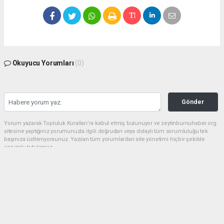
Okuyucu Yorumları
(0)
Gönder
Yorum yazarak Topluluk Kuralları’nı kabul etmiş bulunuyor ve zeytinburnuhaber.org
sitesine yaptığınız yorumunuzla ilgili doğrudan veya dolaylı tüm sorumluluğu tek
başınıza üstleniyorsunuz. Yazılan tüm yorumlardan site yönetimi hiçbir şekilde
sorumlu tutulamaz.
haber paketi
haber scripti
haber yazılımı
Tüm hakları saklı tutulmaktadır.Copyright 2026©