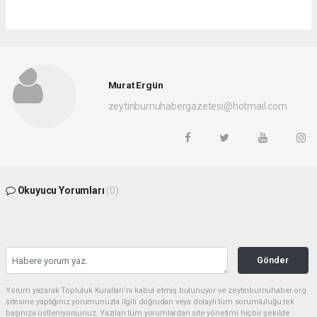
Murat Ergün
zeytinburnuhabergazetesi@hotmail.com
Okuyucu Yorumları
(0)
Gönder
Yorum yazarak Topluluk Kuralları’nı kabul etmiş bulunuyor ve zeytinburnuhaber.org
sitesine yaptığınız yorumunuzla ilgili doğrudan veya dolaylı tüm sorumluluğu tek
başınıza üstleniyorsunuz. Yazılan tüm yorumlardan site yönetimi hiçbir şekilde