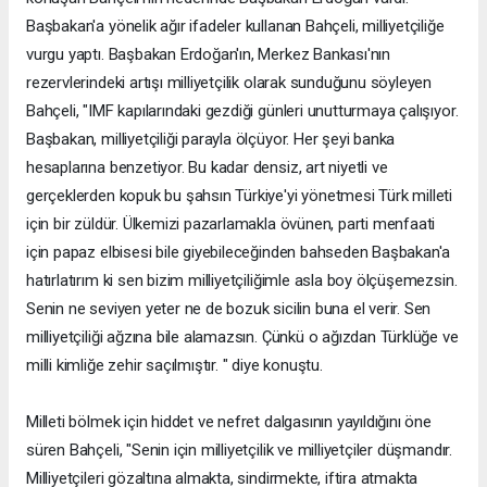
Başbakan'a yönelik ağır ifadeler kullanan Bahçeli, milliyetçiliğe
vurgu yaptı. Başbakan Erdoğan'ın, Merkez Bankası'nın
rezervlerindeki artışı milliyetçilik olarak sunduğunu söyleyen
Bahçeli, "IMF kapılarındaki gezdiği günleri unutturmaya çalışıyor.
Başbakan, milliyetçiliği parayla ölçüyor. Her şeyi banka
hesaplarına benzetiyor. Bu kadar densiz, art niyetli ve
gerçeklerden kopuk bu şahsın Türkiye'yi yönetmesi Türk milleti
için bir züldür. Ülkemizi pazarlamakla övünen, parti menfaati
için papaz elbisesi bile giyebileceğinden bahseden Başbakan'a
hatırlatırım ki sen bizim milliyetçiliğimle asla boy ölçüşemezsin.
Senin ne seviyen yeter ne de bozuk sicilin buna el verir. Sen
milliyetçiliği ağzına bile alamazsın. Çünkü o ağızdan Türklüğe ve
milli kimliğe zehir saçılmıştır. " diye konuştu.
Milleti bölmek için hiddet ve nefret dalgasının yayıldığını öne
süren Bahçeli, "Senin için milliyetçilik ve milliyetçiler düşmandır.
Milliyetçileri gözaltına almakta, sindirmekte, iftira atmakta