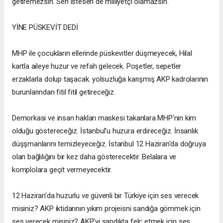
getiremezsin. Sen istesen de milliyetçi olamazsın.
YİNE PÜSKEVİT DEDİ
MHP ile çocukların ellerinde püskevitler düşmeyecek, Hilal
kartla aileye huzur ve refah gelecek. Poşetler, sepetler
erzaklarla dolup taşacak. yolsuzluğa karışmış AKP kadrolarının
burunlarından fitil fitil getireceğiz.
Demorkasi ve insan hakları maskesi takanlara MHP'nin kim
olduğu göstereceğiz. İstanbul'u huzura erdireceğiz. İnsanlık
düşşmanlarını temizleyeceğiz. İstanbul 12 Haziran'da doğruya
olan bağlılığını bir kez daha gösterecektir. Belalara ve
komplolara geçit vermeyecektir.
12 Haziran'da huzurlu ve güvenli bir Türkiye için ses verecek
misiniz? AKP iktidarının yıkım projeisni sandığa gömmek için
ses verecek misiniz? AKP'yi sandıkta felç etmek için ses