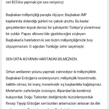
net 825 lira yapmak için ses veriyoruz.
Başbakan milliyetçiliği parayla ölçüyor. Başbakan IMF
kapılarında dolandığı günleri ne çabuk unuttu. Bu kadar
gerçeklerden kopuk densiz bir şahsiyetin Türkiye'yi yönetmesi
bir zuldür. Papaz elbisesi bile giyebileceğini söyleyen
Başbakan'a hatırlatırım ki sen bizim milliyetçiliğimizle boy
ölçüşemezsin. O ağızdan Türklüğe zehir saçılmıştır.
SEN ORTA ASYA'NIN HARİTASINI BİLMEZKEN..
Orhun anıtlarının yolunu yapmak zannediyor ki milliyetçiliktir.
Başbakan Erdoğan'a sesleniyorum; milliyetçilik hissetmedir,
taklitle olmaz, bir inanç meselesidir eş başkanlıkla bağdaşmaz..
Metehan'ın zaferleriyle övünüyor, Alparslan'da kendimizi
buluyorduk. Doğu Türkistan dediğimizde hüzünleniyorduk.
Recep Tayyip Erdoğan sen bunları anlamazsın anlasan da dile