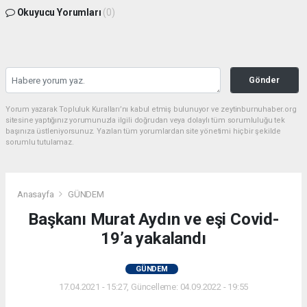
Okuyucu Yorumları
(0)
Gönder
Yorum yazarak Topluluk Kuralları’nı kabul etmiş bulunuyor ve zeytinburnuhaber.org
sitesine yaptığınız yorumunuzla ilgili doğrudan veya dolaylı tüm sorumluluğu tek
başınıza üstleniyorsunuz. Yazılan tüm yorumlardan site yönetimi hiçbir şekilde
sorumlu tutulamaz.
Anasayfa
GÜNDEM
Başkanı Murat Aydın ve eşi Covid-
19’a yakalandı
GÜNDEM
17.04.2021 - 15:27, Güncelleme: 04.09.2022 - 19:55