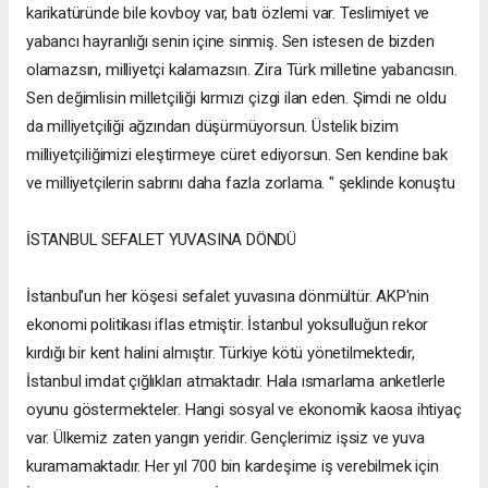
karikatüründe bile kovboy var, batı özlemi var. Teslimiyet ve
yabancı hayranlığı senin içine sinmiş. Sen istesen de bizden
olamazsın, milliyetçi kalamazsın. Zira Türk milletine yabancısın.
Sen değimlisin milletçiliği kırmızı çizgi ilan eden. Şimdi ne oldu
da milliyetçiliği ağzından düşürmüyorsun. Üstelik bizim
milliyetçiliğimizi eleştirmeye cüret ediyorsun. Sen kendine bak
ve milliyetçilerin sabrını daha fazla zorlama. " şeklinde konuştu
İSTANBUL SEFALET YUVASINA DÖNDÜ
İstanbul'un her köşesi sefalet yuvasına dönmültür. AKP'nin
ekonomi politikası iflas etmiştir. İstanbul yoksulluğun rekor
kırdığı bir kent halini almıştır. Türkiye kötü yönetilmektedir,
İstanbul imdat çığlıkları atmaktadır. Hala ısmarlama anketlerle
oyunu göstermekteler. Hangi sosyal ve ekonomik kaosa ihtiyaç
var. Ülkemiz zaten yangın yeridir. Gençlerimiz işsiz ve yuva
kuramamaktadır. Her yıl 700 bin kardeşime iş verebilmek için