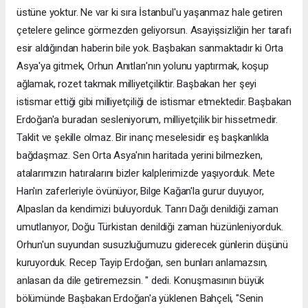
üstüne yoktur. Ne var ki sıra İstanbul'u yaşanmaz hale getiren
çetelere gelince görmezden geliyorsun. Asayişsizliğin her tarafı
esir aldığından haberin bile yok. Başbakan sanmaktadır ki Orta
Asya'ya gitmek, Orhun Anıtları'nın yolunu yaptırmak, koşup
ağlamak, rozet takmak milliyetçiliktir. Başbakan her şeyi
istismar ettiği gibi milliyetçiliği de istismar etmektedir. Başbakan
Erdoğan'a buradan sesleniyorum, milliyetçilik bir hissetmedir.
Taklit ve şekille olmaz. Bir inanç meselesidir eş başkanlıkla
bağdaşmaz. Sen Orta Asya'nın haritada yerini bilmezken,
atalarımızın hatıralarını bizler kalplerimizde yaşıyorduk. Mete
Han'ın zaferleriyle övünüyor, Bilge Kağan'la gurur duyuyor,
Alpaslan da kendimizi buluyorduk. Tanrı Dağı denildiği zaman
umutlanıyor, Doğu Türkistan denildiği zaman hüzünleniyorduk.
Orhun'un suyundan susuzluğumuzu giderecek günlerin düşünü
kuruyorduk. Recep Tayip Erdoğan, sen bunları anlamazsın,
anlasan da dile getiremezsin. " dedi. Konuşmasının büyük
bölümünde Başbakan Erdoğan'a yüklenen Bahçeli, "Senin