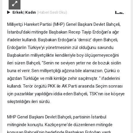
Erkek
|
Kadın
(Haberi Sesli Oku)
Milliyetçi Hareket Partisi (MHP) Genel Başkanı Devlet Bahçeli,
İstanbul'daki mitingde Başbakan Recep Tayip Erdoğan'a ağır
ifadeler kullandı. Başbakan Erdoğan'a 'densiz' diyen Bahçeli,
Erdoğan'ın Türkiye'yi yönetmesinin zül olduğunu savundu.
Başbakan'ın milliyetçilikte kendileriyle boy ölçüşemeyeceğini
ileri süren Bahçeli, "Senin ne seviyen yeter ne de bozuk sicilin
buna el verir. Sen milliyetçiliği ağzına bile alamazsın. Çünkü o
ağızdan Türklüğe ve milli kimliğe zehir saçılmıştır. " ifadelerini
kullandı. Terör örgütü PKK ile AK Parti arasında Seçim sonrası
için pazarlıklar yapıldığını iddia eden Bahçeli, TSK'nın ise köşeye
sıkıştırıldığını ileri sürdü.
MHP Genel Başkanı Devlet Bahçeli, partisinin İstanbul
mitinginde konuştu. Kazlıçeşme'de düzenlenen mitingde
konuşan Bahçeli'nin hedefinde Başbakan Erdoğan vardı.