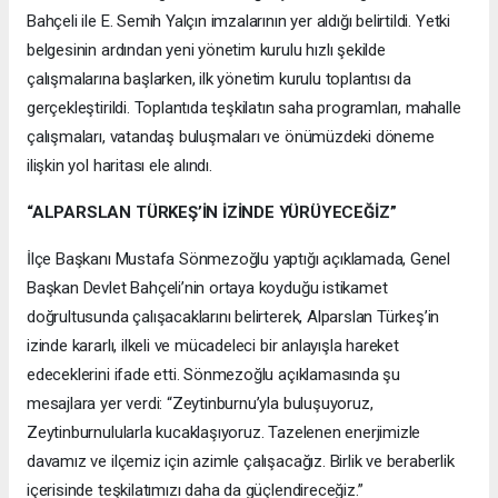
Bahçeli ile E. Semih Yalçın imzalarının yer aldığı belirtildi. Yetki
belgesinin ardından yeni yönetim kurulu hızlı şekilde
çalışmalarına başlarken, ilk yönetim kurulu toplantısı da
gerçekleştirildi. Toplantıda teşkilatın saha programları, mahalle
çalışmaları, vatandaş buluşmaları ve önümüzdeki döneme
ilişkin yol haritası ele alındı.
“ALPARSLAN TÜRKEŞ’İN İZİNDE YÜRÜYECEĞİZ”
İlçe Başkanı Mustafa Sönmezoğlu yaptığı açıklamada, Genel
Başkan Devlet Bahçeli’nin ortaya koyduğu istikamet
doğrultusunda çalışacaklarını belirterek, Alparslan Türkeş’in
izinde kararlı, ilkeli ve mücadeleci bir anlayışla hareket
edeceklerini ifade etti. Sönmezoğlu açıklamasında şu
mesajlara yer verdi: “Zeytinburnu’yla buluşuyoruz,
Zeytinburnulularla kucaklaşıyoruz. Tazelenen enerjimizle
davamız ve ilçemiz için azimle çalışacağız. Birlik ve beraberlik
içerisinde teşkilatımızı daha da güçlendireceğiz.”