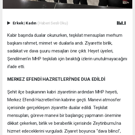
Erkek
|
Kadın
(Haberi Sesli Oku)
Kabir başında dualar okunurken, teşkilat mensupları merhum
başkanı rahmet, minnet ve dualarla andı. Ziyarette birlik,
sadakat ve dava şuuru mesajları öne çıktı. Heyet üyeleri,
Şendilmen’in MHP teşkilatı için bıraktığı izlerin unutulmayacağını
ifade etti.
MERKEZ EFENDİ HAZRETLERİ’NDE DUA EDİLDİ
Şehit ilçe başkanının kabri ziyaretinin ardından MHP heyeti,
Merkez Efendi Hazretleri’nin kabrine geçti. Manevi atmosfer
içerisinde gerçekleşen ziyarette dualar edildi. Teşkilat
mensupları, göreve manevi bir başlangıç yapmanın önemine
dikkat çekerken, birlik ve beraberlik içerisinde Zeytinburnu’na
hizmet edeceklerini vurguladı. Ziyaret boyunca “dava bilinci”,