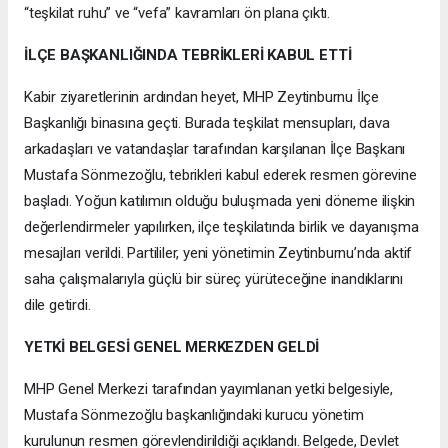
“teşkilat ruhu” ve “vefa” kavramları ön plana çıktı.
İLÇE BAŞKANLIĞINDA TEBRİKLERİ KABUL ETTİ
Kabir ziyaretlerinin ardından heyet, MHP Zeytinburnu İlçe
Başkanlığı binasına geçti. Burada teşkilat mensupları, dava
arkadaşları ve vatandaşlar tarafından karşılanan İlçe Başkanı
Mustafa Sönmezoğlu, tebrikleri kabul ederek resmen görevine
başladı. Yoğun katılımın olduğu buluşmada yeni döneme ilişkin
değerlendirmeler yapılırken, ilçe teşkilatında birlik ve dayanışma
mesajları verildi. Partililer, yeni yönetimin Zeytinburnu’nda aktif
saha çalışmalarıyla güçlü bir süreç yürüteceğine inandıklarını
dile getirdi.
YETKİ BELGESİ GENEL MERKEZDEN GELDİ
MHP Genel Merkezi tarafından yayımlanan yetki belgesiyle,
Mustafa Sönmezoğlu başkanlığındaki kurucu yönetim
kurulunun resmen görevlendirildiği açıklandı. Belgede, Devlet