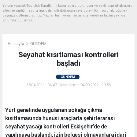
Yorum yazarak Topluluk Kuralları’nı kabul etmiş bulunuyor ve zeytinburnuhaber.org
sitesine yaptığınız yorumunuzla ilgili doğrudan veya dolaylı tüm sorumluluğu tek
başınıza üstleniyorsunuz. Yazılan tüm yorumlardan site yönetimi hiçbir şekilde
sorumlu tutulamaz.
Anasayfa
GÜNDEM
Seyahat kısıtlaması kontrolleri
başladı
GÜNDEM
15.04.2021 - 06:47, Güncelleme: 04.09.2022 - 19:56
Yurt genelinde uygulanan sokağa çıkma
kısıtlamasında hususi araçlarla şehirlerarası
seyahat yasağı kontrolleri Eskişehir’de de
yapılmaya başlandı, izin belgesi olmayanlara idari