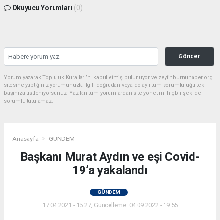
Okuyucu Yorumları
(0)
Gönder
Yorum yazarak Topluluk Kuralları’nı kabul etmiş bulunuyor ve zeytinburnuhaber.org
sitesine yaptığınız yorumunuzla ilgili doğrudan veya dolaylı tüm sorumluluğu tek
başınıza üstleniyorsunuz. Yazılan tüm yorumlardan site yönetimi hiçbir şekilde
sorumlu tutulamaz.
Anasayfa
GÜNDEM
Başkanı Murat Aydın ve eşi Covid-
19’a yakalandı
GÜNDEM
17.04.2021 - 15:27, Güncelleme: 04.09.2022 - 19:55