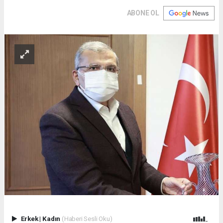
ABONE OL
Erkek
|
Kadın
(Haberi Sesli Oku)