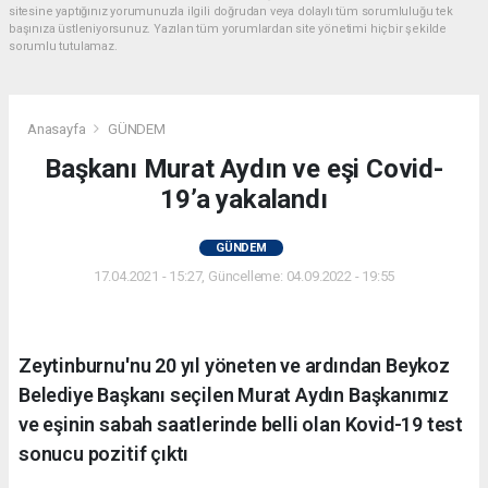
sitesine yaptığınız yorumunuzla ilgili doğrudan veya dolaylı tüm sorumluluğu tek
başınıza üstleniyorsunuz. Yazılan tüm yorumlardan site yönetimi hiçbir şekilde
sorumlu tutulamaz.
Anasayfa
GÜNDEM
Başkanı Murat Aydın ve eşi Covid-
19’a yakalandı
GÜNDEM
17.04.2021 - 15:27, Güncelleme: 04.09.2022 - 19:55
Zeytinburnu'nu 20 yıl yöneten ve ardından Beykoz
Belediye Başkanı seçilen Murat Aydın Başkanımız
ve eşinin sabah saatlerinde belli olan Kovid-19 test
sonucu pozitif çıktı