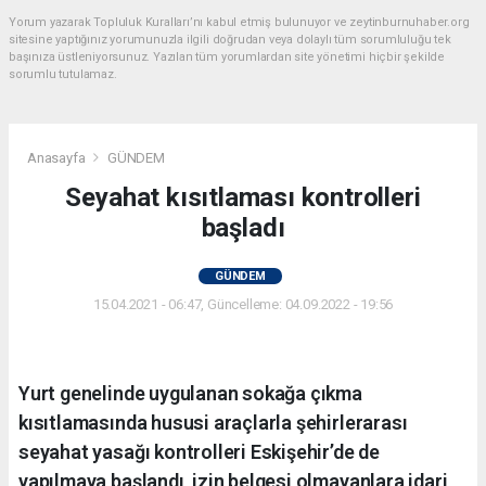
Yorum yazarak Topluluk Kuralları’nı kabul etmiş bulunuyor ve zeytinburnuhaber.org
sitesine yaptığınız yorumunuzla ilgili doğrudan veya dolaylı tüm sorumluluğu tek
başınıza üstleniyorsunuz. Yazılan tüm yorumlardan site yönetimi hiçbir şekilde
sorumlu tutulamaz.
Anasayfa
GÜNDEM
Seyahat kısıtlaması kontrolleri
başladı
GÜNDEM
15.04.2021 - 06:47, Güncelleme: 04.09.2022 - 19:56
Yurt genelinde uygulanan sokağa çıkma
kısıtlamasında hususi araçlarla şehirlerarası
seyahat yasağı kontrolleri Eskişehir’de de
yapılmaya başlandı, izin belgesi olmayanlara idari