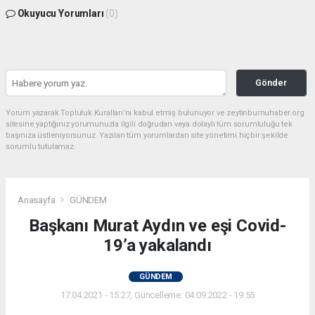
Okuyucu Yorumları
(0)
Gönder
Yorum yazarak Topluluk Kuralları’nı kabul etmiş bulunuyor ve zeytinburnuhaber.org
sitesine yaptığınız yorumunuzla ilgili doğrudan veya dolaylı tüm sorumluluğu tek
başınıza üstleniyorsunuz. Yazılan tüm yorumlardan site yönetimi hiçbir şekilde
sorumlu tutulamaz.
Anasayfa
GÜNDEM
Başkanı Murat Aydın ve eşi Covid-
19’a yakalandı
GÜNDEM
17.04.2021 - 15:27, Güncelleme: 04.09.2022 - 19:55