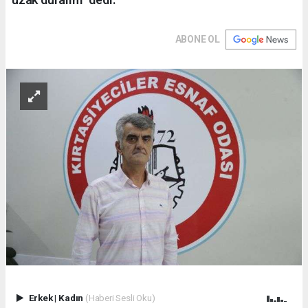
ABONE OL
Erkek
|
Kadın
(Haberi Sesli Oku)