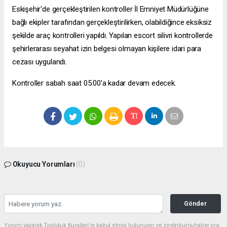
Eskişehir'de gerçekleştirilen kontroller İl Emniyet Müdürlüğüne
bağlı ekipler tarafından gerçekleştirilirken, olabildiğince eksiksiz
şekilde araç kontrolleri yapıldı. Yapılan
escort silivri
kontrollerde
şehirlerarası seyahat izin belgesi olmayan kişilere idari para
cezası uygulandı.
Kontroller sabah saat 05.00'a kadar devam edecek.
Okuyucu Yorumları
(0)
Gönder
Yorum yazarak Topluluk Kuralları’nı kabul etmiş bulunuyor ve zeytinburnuhaber.org