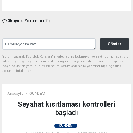
Okuyucu Yorumları
(0)
Gönder
Yorum yazarak Topluluk Kuralları’nı kabul etmiş bulunuyor ve zeytinburnuhaber.org
sitesine yaptığınız yorumunuzla ilgili doğrudan veya dolaylı tüm sorumluluğu tek
başınıza üstleniyorsunuz. Yazılan tüm yorumlardan site yönetimi hiçbir şekilde
sorumlu tutulamaz.
Anasayfa
GÜNDEM
Seyahat kısıtlaması kontrolleri
başladı
GÜNDEM