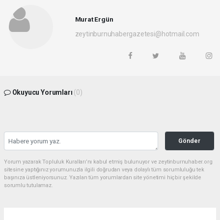
Murat Ergün
zeytinburnuhabergazetesi@hotmail.com
Okuyucu Yorumları
(0)
Gönder
Yorum yazarak Topluluk Kuralları’nı kabul etmiş bulunuyor ve zeytinburnuhaber.org
sitesine yaptığınız yorumunuzla ilgili doğrudan veya dolaylı tüm sorumluluğu tek
başınıza üstleniyorsunuz. Yazılan tüm yorumlardan site yönetimi hiçbir şekilde
sorumlu tutulamaz.