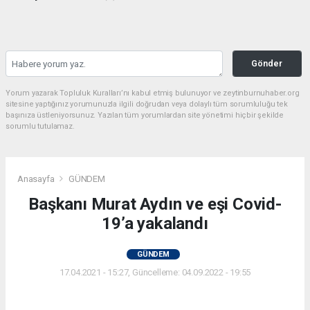
Gönder
Yorum yazarak Topluluk Kuralları’nı kabul etmiş bulunuyor ve zeytinburnuhaber.org
sitesine yaptığınız yorumunuzla ilgili doğrudan veya dolaylı tüm sorumluluğu tek
başınıza üstleniyorsunuz. Yazılan tüm yorumlardan site yönetimi hiçbir şekilde
sorumlu tutulamaz.
Anasayfa
GÜNDEM
Başkanı Murat Aydın ve eşi Covid-
19’a yakalandı
GÜNDEM
17.04.2021 - 15:27, Güncelleme: 04.09.2022 - 19:55