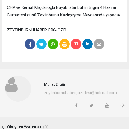
CHP ve Kemal Kılıçdaroğlu Büyük İstanbul mitingini 4 Haziran
Cumartesi günü Zeytinburnu Kazlıçeşme Meydanında yapacak.
ZEYTİNBURNUHABER.ORG-ÖZEL
Murat Ergün
zeytinburnuhabergazetesi@hotmail.com
Okuyucu Yorumları
(0)