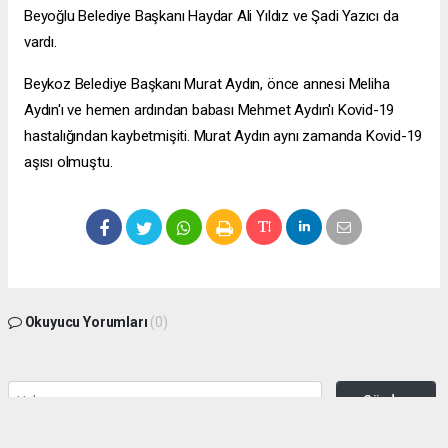
Beyoğlu Belediye Başkanı Haydar Ali Yıldız ve Şadi Yazıcı da
vardı.
Beykoz Belediye Başkanı Murat Aydın, önce annesi Meliha
Aydın'ı ve hemen ardından babası Mehmet Aydın'ı Kovid-19
hastalığından kaybetmişiti. Murat Aydın aynı zamanda Kovid-19
aşısı olmuştu.
Okuyucu Yorumları
(0)
Gönder
Yorum yazarak Topluluk Kuralları’nı kabul etmiş bulunuyor ve zeytinburnuhaber.org