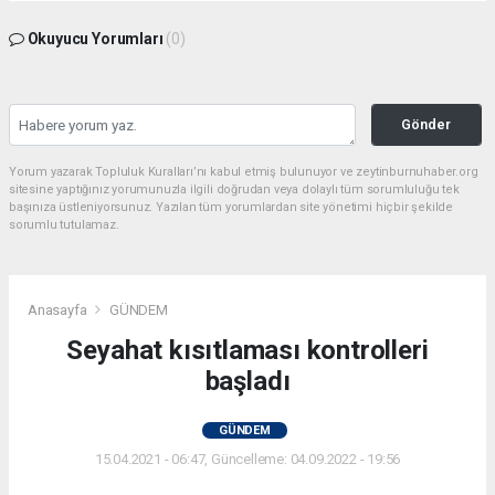
Okuyucu Yorumları
(0)
Gönder
Yorum yazarak Topluluk Kuralları’nı kabul etmiş bulunuyor ve zeytinburnuhaber.org
sitesine yaptığınız yorumunuzla ilgili doğrudan veya dolaylı tüm sorumluluğu tek
başınıza üstleniyorsunuz. Yazılan tüm yorumlardan site yönetimi hiçbir şekilde
sorumlu tutulamaz.
Anasayfa
GÜNDEM
Seyahat kısıtlaması kontrolleri
başladı
GÜNDEM
15.04.2021 - 06:47, Güncelleme: 04.09.2022 - 19:56