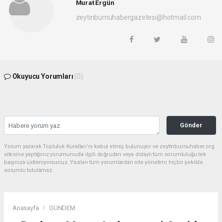
Murat Ergün
zeytinburnuhabergazetesi@hotmail.com
Okuyucu Yorumları
(0)
Gönder
Yorum yazarak Topluluk Kuralları’nı kabul etmiş bulunuyor ve zeytinburnuhaber.org
sitesine yaptığınız yorumunuzla ilgili doğrudan veya dolaylı tüm sorumluluğu tek
başınıza üstleniyorsunuz. Yazılan tüm yorumlardan site yönetimi hiçbir şekilde
sorumlu tutulamaz.
Anasayfa
GÜNDEM