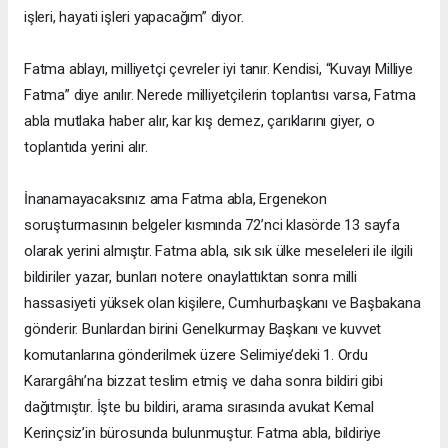
işleri, hayati işleri yapacağım” diyor.
Fatma ablayı, milliyetçi çevreler iyi tanır. Kendisi, “Kuvayı Milliye
Fatma” diye anılır. Nerede milliyetçilerin toplantısı varsa, Fatma
abla mutlaka haber alır, kar kış demez, çarıklarını giyer, o
toplantıda yerini alır.
İnanamayacaksınız ama Fatma abla, Ergenekon
soruşturmasının belgeler kısmında 72’nci klasörde 13 sayfa
olarak yerini almıştır. Fatma abla, sık sık ülke meseleleri ile ilgili
bildiriler yazar, bunları notere onaylattıktan sonra milli
hassasiyeti yüksek olan kişilere, Cumhurbaşkanı ve Başbakana
gönderir. Bunlardan birini Genelkurmay Başkanı ve kuvvet
komutanlarına gönderilmek üzere Selimiye’deki 1. Ordu
Karargâhı’na bizzat teslim etmiş ve daha sonra bildiri gibi
dağıtmıştır. İşte bu bildiri, arama sırasında avukat Kemal
Kerinçsiz’in bürosunda bulunmuştur. Fatma abla, bildiriye