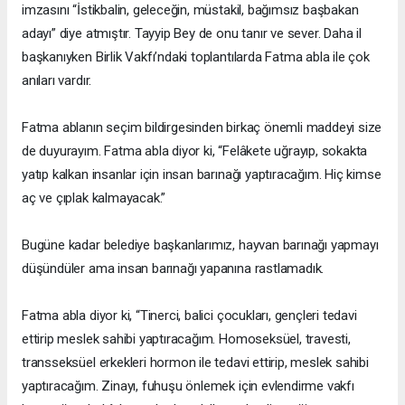
imzasını “İstikbalin, geleceğin, müstakil, bağımsız başbakan
adayı” diye atmıştır. Tayyip Bey de onu tanır ve sever. Daha il
başkanıyken Birlik Vakfı’ndaki toplantılarda Fatma abla ile çok
anıları vardır.
Fatma ablanın seçim bildirgesinden birkaç önemli maddeyi size
de duyurayım. Fatma abla diyor ki, “Felâkete uğrayıp, sokakta
yatıp kalkan insanlar için insan barınağı yaptıracağım. Hiç kimse
aç ve çıplak kalmayacak.”
Bugüne kadar belediye başkanlarımız, hayvan barınağı yapmayı
düşündüler ama insan barınağı yapanına rastlamadık.
Fatma abla diyor ki, “Tinerci, balici çocukları, gençleri tedavi
ettirip meslek sahibi yaptıracağım. Homoseksüel, travesti,
transseksüel erkekleri hormon ile tedavi ettirip, meslek sahibi
yaptıracağım. Zinayı, fuhuşu önlemek için evlendirme vakfı