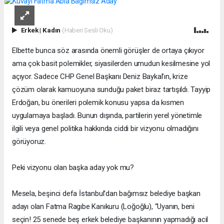
Erkek
|
Kadın
(Haberi Sesli Oku)
Elbette bunca söz arasında önemli görüşler de ortaya çıkıyor
ama çok basit polemikler, siyasilerden umudun kesilmesine yol
açıyor. Sadece CHP Genel Başkanı Deniz Baykal’ın, krize
çözüm olarak kamuoyuna sunduğu paket biraz tartışıldı. Tayyip
Erdoğan, bu önerileri polemik konusu yapsa da kısmen
uygulamaya başladı. Bunun dışında, partilerin yerel yönetimle
ilgili veya genel politika hakkında ciddi bir vizyonu olmadığını
görüyoruz.
Peki vizyonu olan başka aday yok mu?
Mesela, beşinci defa İstanbul’dan bağımsız belediye başkan
adayı olan Fatma Ragıbe Kanıkuru (Loğoğlu), “Uyanın, beni
seçin! 25 senede beş erkek belediye başkanının yapmadığı acil