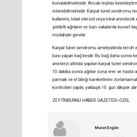
konulabilmektedir. Ancak teşhisi kesinleştir
istenebilmektedir. Karpal tünel sendromu ted
kullanımı, lokal steroid veya lokal anestezik
şiddetli ağrıların ve bazı vakalarda kuvvet k
müdahale gerekir.
Karpal tünel sendromu ameliyatında tercih
bası yapan bağ kesilir. Bu bağ daha sonra kend
anestezi altında yapılan karpal tünel sendr
10 dakika sonra ağrılar sona erer ve hasta a
parmak ve el bileği hareketlerini zorlamamak
kontrolleri yapılır, yaklaşık 10. gün dikişler a
ZEYTİNBURNU HABER GAZETESİ-ÖZEL
Murat Ergün