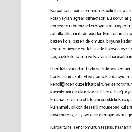
Karpal tünel sendromunun ilk belirtileri; pa
kola yayılan ağrılar olmaktadır. Bu sorunlar
derecede rahatsız edici boyutlara ulaşabilmekt
rahatladıklarını ifade ederler. Elin zorlandığı
bazen kola, bazen de omuza, boyuna kadar yayıl
ancak muayene ve tetkiklerle kolayca ayırd e
güçsüzlük ile tutma ve kavrama hareketleri
Hamilikte vücudun fazla su tutması sonucu ka
baskı altında kalır. El ve parmaklarda uyuş
kendiliğinden düzelir.Karpal tünel sendromund
kaçınılması gerekmektedir. El ve el bileği aş
kullanan kişilerde el bileğini sürekli bükülü
kullanmak, silikon destekli mousepad kulla
dayamamak, el işi ve elde çamaşır sıkma gi
Karpal tünel sendromunun teşhisi, hastanın