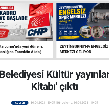
tinburnu'nda yeni dönem:
ZEYTİNBURNU’NA ENGELSİZ
kanlığına Taceddin Akdağ
MERKEZİ GELİYOR
Belediyesi Kültür yayınlar
Kitabı' çıktı
16.04.2021 - 19:05, Güncelleme: 16.04.2021 - 19:05
KÜLTÜR