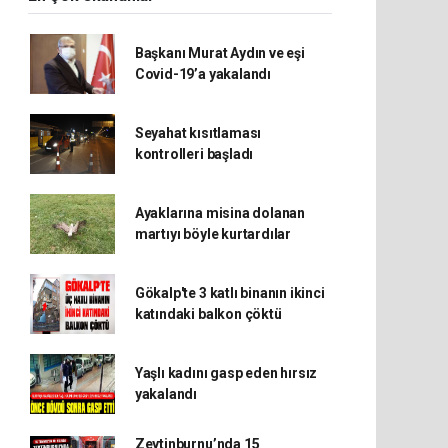
Başkanı Murat Aydın ve eşi
Covid-19’a yakalandı
Seyahat kısıtlaması
kontrolleri başladı
Ayaklarına misina dolanan
martıyı böyle kurtardılar
Gökalp'te 3 katlı binanın ikinci
katındaki balkon çöktü
Yaşlı kadını gasp eden hırsız
yakalandı
Zeytinburnu’nda 15