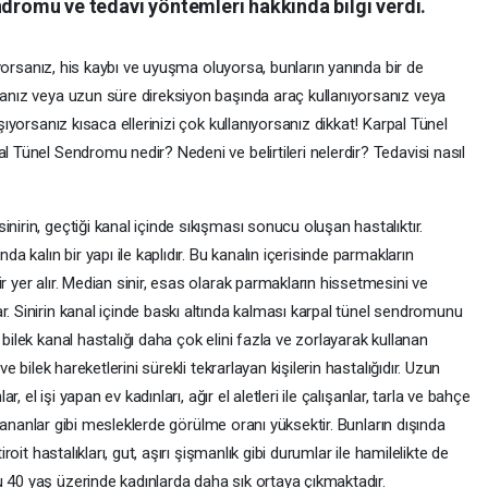
ndromu ve tedavi yöntemleri hakkında bilgi verdi.
ediyorsanız, his kaybı ve uyuşma oluyorsa, bunların yanında bir de
ysanız veya uzun süre direksiyon başında araç kullanıyorsanız veya
ışıyorsanız kısaca ellerinizi çok kullanıyorsanız dikkat! Karpal Tünel
l Tünel Sendromu nedir? Nedeni ve belirtileri nelerdir? Tedavisi nasıl
nirin, geçtiği kanal içinde sıkışması sonucu oluşan hastalıktır.
da kalın bir yapı ile kaplıdır. Bu kanalın içerisinde parmakların
r yer alır. Median sinir, esas olarak parmakların hissetmesini ve
r. Sinirin kanal içinde baskı altında kalması karpal tünel sendromunu
 bilek kanal hastalığı daha çok elini fazla ve zorlayarak kullanan
ve bilek hareketlerini sürekli tekrarlayan kişilerin hastalığıdır. Uzun
ar, el işi yapan ev kadınları, ağır el aletleri ile çalışanlar, tarla ve bahçe
kullananlar gibi mesleklerde görülme oranı yüksektir. Bunların dışında
iroit hastalıkları, gut, aşırı şişmanlık gibi durumlar ile hamilelikte de
u 40 yaş üzerinde kadınlarda daha sık ortaya çıkmaktadır.