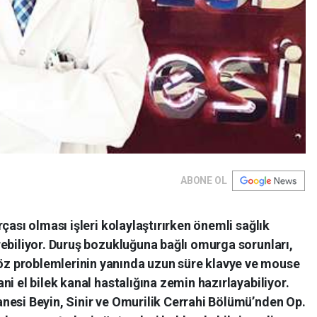
ABONE OL
çası olması işleri kolaylaştırırken önemli sağlık
ebiliyor. Duruş bozukluğuna bağlı omurga sorunları,
 problemlerinin yanında uzun süre klavye ve mouse
i el bilek kanal hastalığına zemin hazırlayabiliyor.
nesi Beyin, Sinir ve Omurilik Cerrahi Bölümü’nden Op.