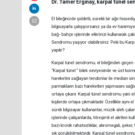
Dr. Tamer Erginay, karpal tünel se
El bileğinizde şiddetli, sürekli bir ağrı hiss
bilgisayarla çalışıyorsanız ya da ev hanımı
bağ- bahçe işlerinde ellerinizi kullanarak çal
Sendromu yaşıyor olabilirsiniz. Peki bu Karpa
yapılır?
Karpal tünel sendromu; el bileğinden geçen si
“Karpal tünel ” bilek seviyesinde ve üst kısmın
hareketini sağlayan tendonlar ile median sini
parmakların bazı hareketleri yapmasını sağla
ortaya çıkarır. Karpal tünel sendromu yani el
kişilerde ortaya çıkmaktadır. Özellikle aynı el 
süreli bilgisayar kullananlar, müzik aleti çalanl
işlerinde çalışanlarda, titreşimli el aletleri 
bazı kronik rahatsızlıklar, akromegali, şeker, t
sık görülebilmektedir. Karpal tünel sendrom