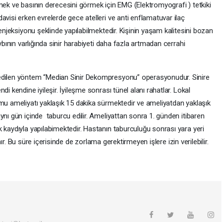
mek ve basının derecesini görmek için EMG (Elektromyografi ) tetkiki
avisi erken evrelerde gece atelleri ve anti enflamatuvar ilaç
 enjeksiyonu şeklinde yapılabilmektedir. Kişinin yaşam kalitesini bozan
aybının varlığında sinir harabiyeti daha fazla artmadan cerrahi
 edilen yöntem “Median Sinir Dekompresyonu” operasyonudur. Sinire
i kendine iyileşir. İyileşme sonrası tünel alanı rahatlar. Lokal
omu ameliyatı yaklaşık 15 dakika sürmektedir ve ameliyatdan yaklaşık
ynı gün içinde taburcu edilir. Ameliyattan sonra 1. günden itibaren
 kaydıyla yapılabimektedir. Hastanın taburculuğu sonrası yara yeri
lınır. Bu süre içerisinde de zorlama gerektirmeyen işlere izin verilebilir.