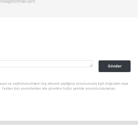
etesi@hotmail.com
Gönder
uyor ve zeytinburnuhaber.org sitesine yaptığınız yorumunuzla ilgili doğrudan veya
. Yazılan tüm yorumlardan site yönetimi hiçbir şekilde sorumlu tutulamaz.