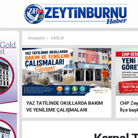
Anasayfa
SAĞLIK
YAZ TATİLİNDE OKULLARDA BAKIM
CHP Zey
VE YENİLEME ÇALIŞMALARI
İlçe baş
SÜRÜYOR
atandı