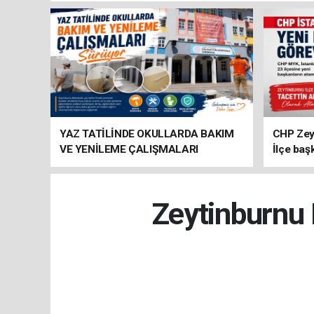
YAZ TATİLİNDE OKULLARDA BAKIM
CHP Zey
VE YENİLEME ÇALIŞMALARI
İlçe baş
SÜRÜYOR
atandı
Zeytinburnu 