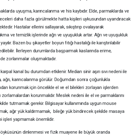
rmaklarda uyuşma, karıncalanma ve his kaybıdır. Elde, parmaklarda ve
 geceleri daha fazla görülmekte hatta kişileri uykusundan uyandıracak
edir. Hastalar ellerini sallayarak, sıkıştırıp ovalayarak
 sıkma ve temizlik işlerinde ağrı ve uyuşukluk artar. Ağrı ve uyuşukluk
ır. Bazen bu şikayetler boyun fıtığı hastalığı ile karıştırılabilir
dilebilir. İlerleyen durumlarda başparmak kaslarında erime,
nde zorlanmalar oluşmaktadır.
rpal kanal bu durumdan etkilenir. Median sinir aşırı sıvı nedeni ile
ma, ağrı, karıncalanma görülür. Doğumdan sonra çoğunlukla
an korunmak için öncelikle el ve el bilekleri zorlayan işlerden
ırı zorlamalardan korunmalıdır. Meslek nedeni ile el ve parmaklarını
 şekilde tutmamak gerekir. Bilgisayar kullanımında uygun mouse
nmak, ağır yük kaldırmamak, bileğe yük bindirecek şekilde masaya
bi işleri yapmamak önemlidir.
 öyküsünün dinlenmesi ve fizik muayene ile büyük oranda