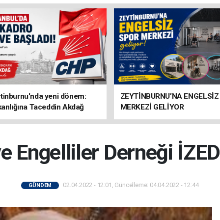
tinburnu'nda yeni dönem:
ZEYTİNBURNU’NA ENGELSİZ
kanlığına Taceddin Akdağ
MERKEZİ GELİYOR
ve Engelliler Derneği İZED
02.04.2022 - 12:01, Güncelleme: 04.04.2022 - 12:44
GÜNDEM