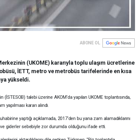
ABONE OL
erkezinin (UKOME) kararıyla toplu ulaşım ücretlerine
obüsü, İETT, metro ve metrobüs tarifelerinde en kısa
aya yükseldi.
ğinin (İSTESOB) talebi üzerine AKOM'da yapılan UKOME toplantısında,
am yapılması kararı alındı.
habirine yaptığı açıklamada, 2017'den bu yana zam alamadıklarını
 ve giderler sebebiyle zor durumda olduğunu ifade etti.
plerini aktardıklarını dile getiren Türkmen, "Biz toplantıda