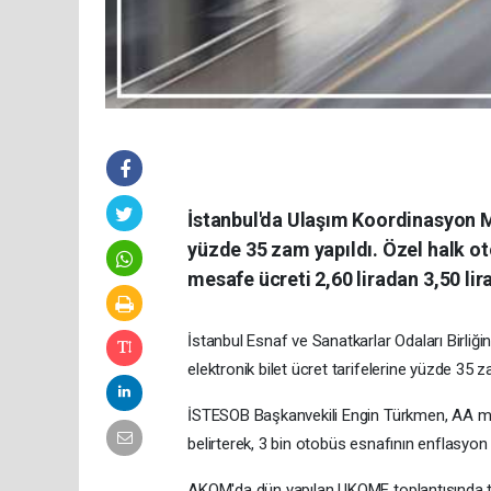
İstanbul'da Ulaşım Koordinasyon M
yüzde 35 zam yapıldı. Özel halk ot
mesafe ücreti 2,60 liradan 3,50 lir
İstanbul Esnaf ve Sanatkarlar Odaları Birli
elektronik bilet ücret tarifelerine yüzde 35 z
İSTESOB Başkanvekili Engin Türkmen, AA mu
belirterek, 3 bin otobüs esnafının enflasyon
AKOM'da dün yapılan UKOME toplantısında tale