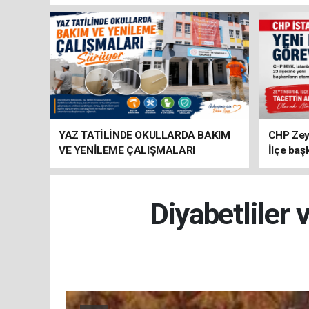
YAZ TATİLİNDE OKULLARDA BAKIM
CHP Zey
VE YENİLEME ÇALIŞMALARI
İlçe baş
SÜRÜYOR
atandı
Diyabetliler 