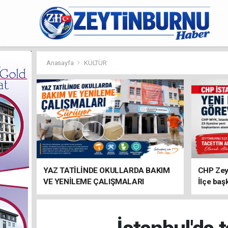
Anasayfa
KÜLTÜR
YAZ TATİLİNDE OKULLARDA BAKIM
CHP Zey
VE YENİLEME ÇALIŞMALARI
İlçe baş
SÜRÜYOR
atandı