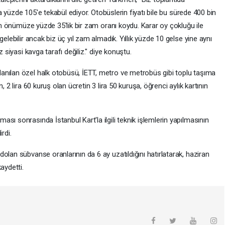
 da yüzde 105'e tekabül ediyor. Otobüslerin fiyatı bile bu sürede 400 bin
zim önümüze yüzde 35'lik bir zam oranı koydu. Karar oy çokluğu ile
gelebilir ancak biz üç yıl zam almadık. Yıllık yüzde 10 gelse yine aynı
z siyasi kavga tarafı değiliz." diye konuştu.
anılan özel halk otobüsü, İETT, metro ve metrobüs gibi toplu taşıma
, 2 lira 60 kuruş olan ücretin 3 lira 50 kuruşa, öğrenci aylık kartının
sı sonrasında İstanbul Kart'la ilgili teknik işlemlerin yapılmasının
rdi.
olan sübvanse oranlarının da 6 ay uzatıldığını hatırlatarak, haziran
aydetti.