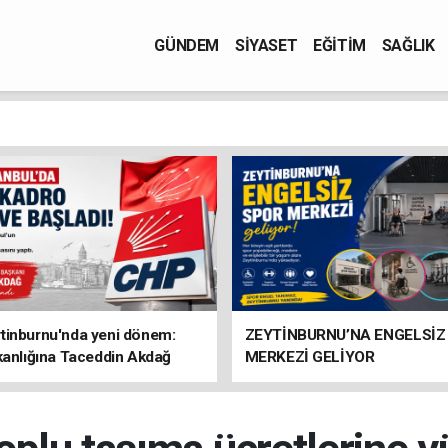
GÜNDEM
SİYASET
EĞİTİM
SAĞLIK
tinburnu'nda yeni dönem:
ZEYTİNBURNU’NA ENGELSİZ
kanlığına Taceddin Akdağ
MERKEZİ GELİYOR