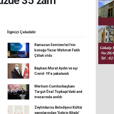
 yüzde 35 zam
İlginizi Çekebilir
Ramazan Seminerleri'nin
konuğu Yazar Mehmet Fatih
Çıtlak oldu
Başkanı Murat Aydın ve eşi
Covid-19’a yakalandı
Merhum Cumhurbaşkanı
Turgut Özal Topkapı'daki anıt
mezarında anıldı
Zeytinburnu Belediyesi Kültür
yayınlarından 'Şehrin Kitabı'