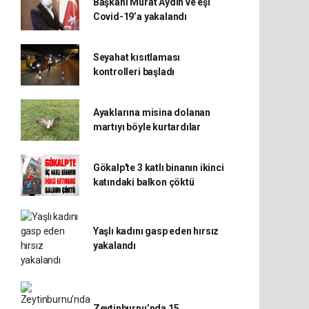
Başkanı Murat Aydın ve eşi
Covid-19’a yakalandı
Seyahat kısıtlaması
kontrolleri başladı
Ayaklarına misina dolanan
martıyı böyle kurtardılar
Gökalp'te 3 katlı binanın ikinci
katındaki balkon çöktü
Yaşlı kadını gasp eden hırsız
yakalandı
Zeytinburnu’nda 15