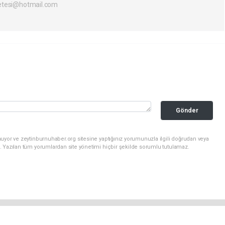
etesi@hotmail.com
Gönder
uyor ve zeytinburnuhaber.org sitesine yaptığınız yorumunuzla ilgili doğrudan veya
. Yazılan tüm yorumlardan site yönetimi hiçbir şekilde sorumlu tutulamaz.