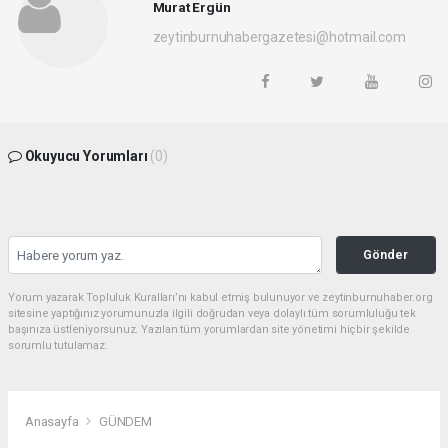
Murat Ergün
zeytinburnuhabergazetesi@hotmail.com
Okuyucu Yorumları
(0)
Gönder
Yorum yazarak Topluluk Kuralları’nı kabul etmiş bulunuyor ve zeytinburnuhaber.org
sitesine yaptığınız yorumunuzla ilgili doğrudan veya dolaylı tüm sorumluluğu tek
başınıza üstleniyorsunuz. Yazılan tüm yorumlardan site yönetimi hiçbir şekilde
sorumlu tutulamaz.
Anasayfa
GÜNDEM