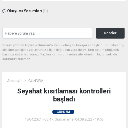
Okuyucu Yorumları
(0)
Gönder
Yorum yazarak Topluluk Kuralları’nı kabul etmiş bulunuyor ve zeytinburnuhaber.org
sitesine yaptığınız yorumunuzla ilgili doğrudan veya dolaylı tüm sorumluluğu tek
başınıza üstleniyorsunuz. Yazılan tüm yorumlardan site yönetimi hiçbir şekilde
sorumlu tutulamaz.
Anasayfa
GÜNDEM
Seyahat kısıtlaması kontrolleri
başladı
GÜNDEM
15.04.2021 - 06:47, Güncelleme: 04.09.2022 - 19:56