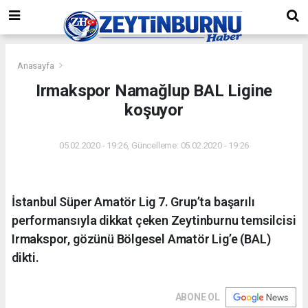
Anasayfa
Irmakspor Namağlup BAL Ligine
koşuyor
05.02.2020 - 19:26, Güncelleme: 05.02.2020 - 19:26
İstanbul Süper Amatör Lig 7. Grup’ta başarılı
performansıyla dikkat çeken Zeytinburnu temsilcisi
Irmakspor, gözünü Bölgesel Amatör Lig’e (BAL)
dikti.
ABONE OL