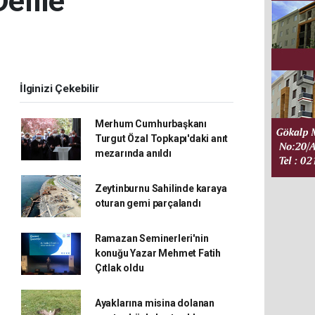
efile
İlginizi Çekebilir
Merhum Cumhurbaşkanı
Turgut Özal Topkapı'daki anıt
mezarında anıldı
Zeytinburnu Sahilinde karaya
oturan gemi parçalandı
Ramazan Seminerleri'nin
konuğu Yazar Mehmet Fatih
Çıtlak oldu
Ayaklarına misina dolanan