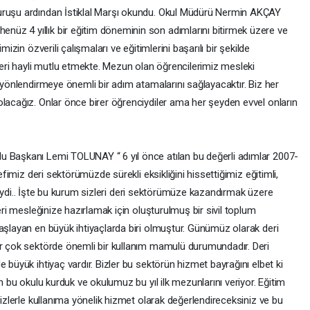
uruşu ardından İstiklal Marşı okundu. Okul Müdürü Nermin AKÇAY
üz 4 yıllık bir eğitim döneminin son adımlarını bitirmek üzere ve
mizin özverili çalışmaları ve eğitimlerini başarılı bir şekilde
ri hayli mutlu etmekte. Mezun olan öğrencilerimiz mesleki
i yönlendirmeye önemli bir adım atamalarını sağlayacaktır. Biz her
olacağız. Onlar önce birer öğrenciydiler ama her şeyden evvel onların
u Başkanı Lemi TOLUNAY “ 6 yıl önce atılan bu değerli adımlar 2007-
defimiz deri sektörümüzde sürekli eksikliğini hissettiğimiz eğitimli,
iliğiydi.. İşte bu kurum sizleri deri sektörümüze kazandırmak üzere
leri mesleğinize hazırlamak için oluşturulmuş bir sivil toplum
aşlayan en büyük ihtiyaçlarda biri olmuştur. Günümüz olarak deri
ir çok sektörde önemli bir kullanım mamulü durumundadır. Deri
 büyük ihtiyaç vardır. Bizler bu sektörün hizmet bayrağını elbet ki
in bu okulu kurduk ve okulumuz bu yıl ilk mezunlarını veriyor. Eğitim
bizlerle kullanıma yönelik hizmet olarak değerlendireceksiniz ve bu