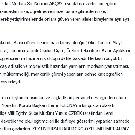
z. Okul Müdürü Sn. Nermin AKÇAY’a ve daha evvelce bu eğitim
adaşlarımıza, öğretmenlerimize, usta eğitimcilerimize,
erek yetiştirilmelerinde onlara güven veren aileler bireylerine ayrı ayrı
nde Alanı öğrencilerinin hazırlamış olduğu ( Okul Tanıtım Slayt
risi ) sunumu yapıldı. Okulun Giyim, Üretim Teknolojisi Alanı, Ayakkabı
öğrencilerinin hazırlamış olduğu defile başladı. Herkesin büyük bir
ağdaş stilistlik ve modelistlik bazından yarınların modasını yansıtılması,
in mükemmelliği, mankenlik görevi yapanların sahne kareografileri
erisindeydi.
 yapının oluşturulmasından ve sağladıkları personel desteğinden ötürü
B Yönetim Kurulu Başkanı Lemi TOLUNAY’a bir şükran plaketi
, İlçe Milli Eğitim Şube Müdürü Yunus ÖZBEK tarafından Lemi
davetliler ve okul eğitimcileri ile defileye gösterimi yapanlar sahnede
fotoğrafları çektirdiler. ZEYTİNBURNUHABER.ORG-ÖZEL-MEHMET ALPAY