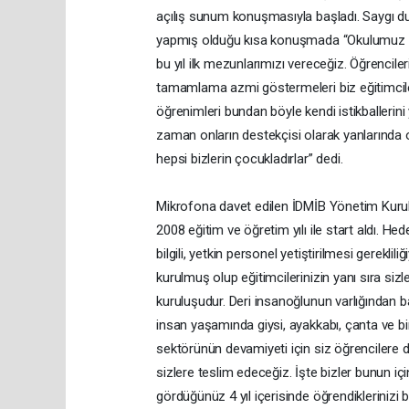
açılış sunum konuşmasıyla başladı. Saygı d
yapmış olduğu kısa konuşmada “Okulumuz hen
bu yıl ilk mezunlarımızı vereceğiz. Öğrencileri
tamamlama azmi göstermeleri biz eğitimcile
öğrenimleri bundan böyle kendi istikballerin
zaman onların destekçisi olarak yanlarında 
hepsi bizlerin çocukladırlar” dedi.
Mikrofona davet edilen İDMİB Yönetim Kurul
2008 eğitim ve öğretim yılı ile start aldı. He
bilgili, yetkin personel yetiştirilmesi gerekl
kurulmuş olup eğitimcilerinizin yanı sıra siz
kuruluşudur. Deri insanoğlunun varlığından b
insan yaşamında giysi, ayakkabı, çanta ve b
sektörünün devamiyeti için siz öğrencilere de
sizlere teslim edeceğiz. İşte bizler bunun iç
gördüğünüz 4 yıl içerisinde öğrendiklerinizi 