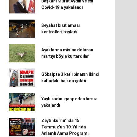
Başkanı Murat Aydın ve eşi
Covid-19’a yakalandı
Seyahat kısıtlaması
kontrolleri başladı
Ayaklarına misina dolanan
martıyı böyle kurtardılar
Gökalp'te 3 katlı binanın ikinci
katındaki balkon çöktü
Yaşlı kadını gasp eden hırsız
yakalandı
Zeytinburnu’nda 15
Temmuz’un 10. Yılında
Anlamlı Anma Programı