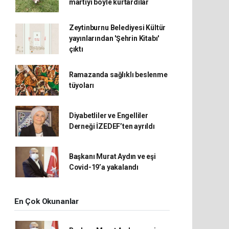
martıyı böyle kurtardılar
Zeytinburnu Belediyesi Kültür
yayınlarından 'Şehrin Kitabı'
çıktı
Ramazanda sağlıklı beslenme
tüyoları
Diyabetliler ve Engelliler
Derneği İZEDEF’ten ayrıldı
Başkanı Murat Aydın ve eşi
Covid-19’a yakalandı
En Çok Okunanlar