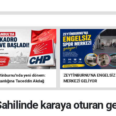
tinburnu'nda yeni dönem:
ZEYTİNBURNU’NA ENGELSİZ
kanlığına Taceddin Akdağ
MERKEZİ GELİYOR
ahilinde karaya oturan g