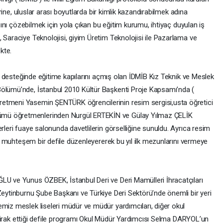
lerine, uluslar arası boyutlarda bir kimlik kazandırabilmek adına
ısını çözebilmek için yola çıkan bu eğitim kurumu, ihtiyaç duyulan iş
 Saraciye Teknolojisi, giyim Üretim Teknolojisi ile Pazarlama ve
kte.
iği desteğinde eğitime kapılarını açmış olan İDMİB Kız Teknik ve Meslek
Bölümü’nde, İstanbul 2010 Kültür Başkenti Proje Kapsamı’nda (
etmeni Yasemin ŞENTÜRK öğrencilerinin resim sergisi,usta öğretici
mü öğretmenlerinden Nurgül ERTEKİN ve Gülay Yılmaz ÇELİK
rleri fuaye salonunda davetlilerin görselliğine sunuldu. Ayrıca resim
ıra muhteşem bir defile düzenleyererek bu yıl ilk mezunlarını vermeye
LU ve Yunus ÖZBEK, İstanbul Deri ve Deri Mamülleri İhracatçıları
Zeytinburnu Şube Başkanı ve Türkiye Deri Sektörü’nde önemli bir yeri
miz meslek liseleri müdür ve müdür yardımcıları, diğer okul
 iştirak ettiği defile programı Okul Müdür Yardımcısı Selma DARYOL’un