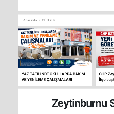
Anasayfa
GÜNDEM
YAZ TATİLİNDE OKULLARDA BAKIM
CHP Zey
VE YENİLEME ÇALIŞMALARI
İlçe baş
SÜRÜYOR
atandı
Zeytinburnu S