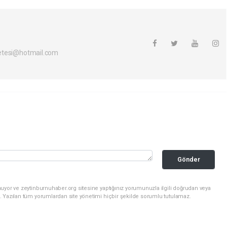
etesi@hotmail.com
Gönder
uyor ve zeytinburnuhaber.org sitesine yaptığınız yorumunuzla ilgili doğrudan veya
. Yazılan tüm yorumlardan site yönetimi hiçbir şekilde sorumlu tutulamaz.