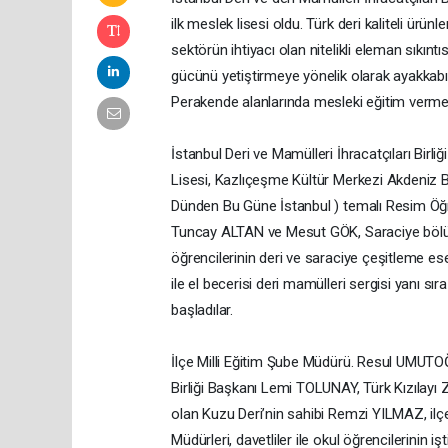
ilk meslek lisesi oldu. Türk deri kaliteli ürün
sektörün ihtiyacı olan nitelikli eleman sıkınt
gücünü yetiştirmeye yönelik olarak ayakkabı,
Perakende alanlarında mesleki eğitim verme
İstanbul Deri ve Mamülleri İhracatçıları Birl
Lisesi, Kazlıçeşme Kültür Merkezi Akdeniz 
Dünden Bu Güne İstanbul ) temalı Resim Öğr
Tuncay ALTAN ve Mesut GÖK, Saraciye bölü
öğrencilerinin deri ve saraciye çeşitleme ese
ile el becerisi deri mamülleri sergisi yanı s
başladılar.
İlçe Milli Eğitim Şube Müdürü. Resul UMUTOĞ
Birliği Başkanı Lemi TOLUNAY, Türk Kızılayı 
olan Kuzu Deri’nin sahibi Remzi YILMAZ, ilçe
Müdürleri, davetliler ile okul öğrencilerinin