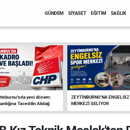
GÜNDEM
SİYASET
EĞİTİM
SAĞLIK
tinburnu'nda yeni dönem:
ZEYTİNBURNU’NA ENGELSİZ
kanlığına Taceddin Akdağ
MERKEZİ GELİYOR