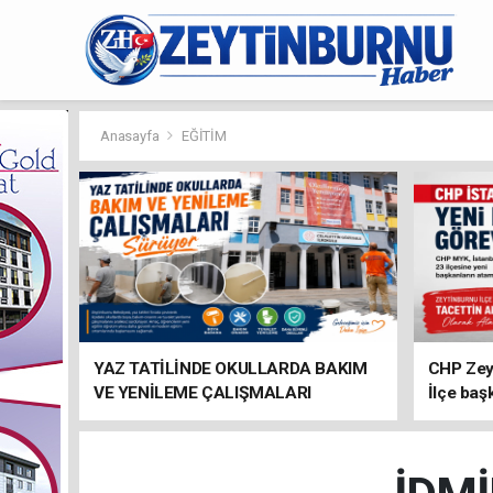
Anasayfa
EĞİTİM
YAZ TATİLİNDE OKULLARDA BAKIM
CHP Zey
VE YENİLEME ÇALIŞMALARI
İlçe baş
SÜRÜYOR
atandı