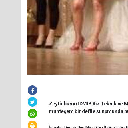
Zeytinburnu İDMİB Kız Teknik ve M
muhteşem bir defile sunumunda bu
İstanbul Deri ve deri Mamülleri İhracatçıları 