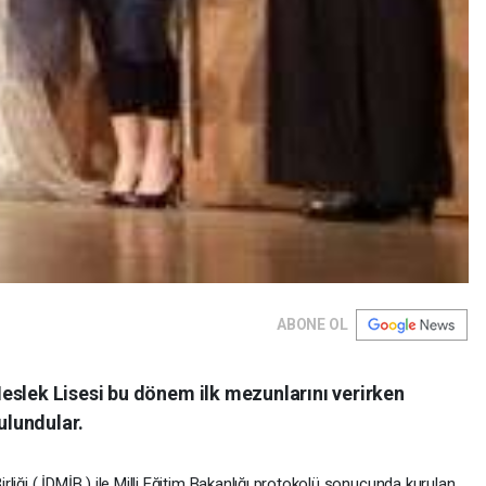
ABONE OL
eslek Lisesi bu dönem ilk mezunlarını verirken
lundular.
Birliği ( İDMİB ) ile Milli Eğitim Bakanlığı protokolü sonucunda kurulan