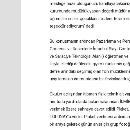
mesleğe hazır olduğunuzu kanıtlayacaksını
kurumunda müdürlük yapan değerli müdür ark
öğrencilerimize, çocuklarını bizlere teslim ed
teşekkür ediyorum” dedi.
Bu konuşmanın ardından Pazarlama ve Perake
Gösterisi ve Resimlerle İstanbul Slayt Göste
ve Saraciye Teknolojisi Alanı ) öğretmen ve 
ilgiyle izlediği defiledeki giyim ürünlerinin ç
defile anındaki seçilmiş olan fon müziklerin
uygulamaları da müstesna bir fevkaladelik iç
Okulun açılışından itibaren fiziki teknik alt
her türlü yardımlarda bulunmalarından İDMİ
verilmek üzere sahneye davet edildi. Plaket
TOLUNAY’a verildi. Plaket verilmesi ardından 
bir araya gelerek günün anısı için grup 