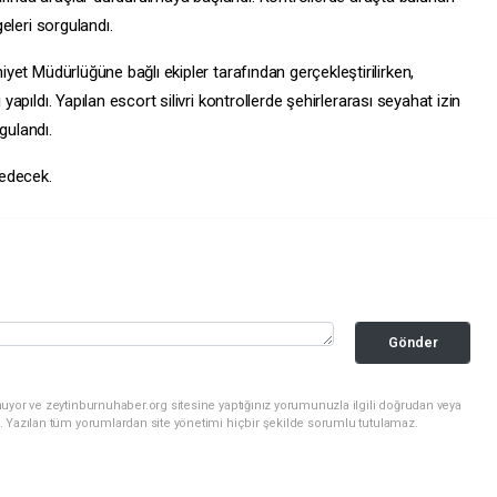
geleri sorgulandı.
niyet Müdürlüğüne bağlı ekipler tarafından gerçekleştirilirken,
 yapıldı. Yapılan
escort silivri
kontrollerde şehirlerarası seyahat izin
gulandı.
 edecek.
Gönder
uyor ve zeytinburnuhaber.org sitesine yaptığınız yorumunuzla ilgili doğrudan veya
. Yazılan tüm yorumlardan site yönetimi hiçbir şekilde sorumlu tutulamaz.