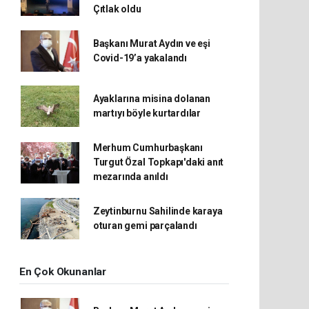
Çıtlak oldu
Başkanı Murat Aydın ve eşi
Covid-19’a yakalandı
Ayaklarına misina dolanan
martıyı böyle kurtardılar
Merhum Cumhurbaşkanı
Turgut Özal Topkapı'daki anıt
mezarında anıldı
Zeytinburnu Sahilinde karaya
oturan gemi parçalandı
En Çok Okunanlar