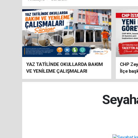
YAZ TATİLİNDE OKULLARDA BAKIM
CHP Zey
VE YENİLEME ÇALIŞMALARI
İlçe baş
SÜRÜYOR
atandı
Seyaha