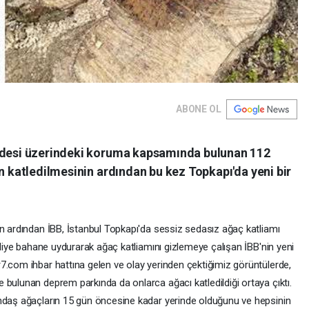
ABONE OL
addesi üzerindeki koruma kapsamında bulunan 112
an katledilmesinin ardından bu kez Topkapı'da yeni bir
in ardından İBB, İstanbul Topkapı'da sessiz sedasız ağaç katliamı
' diye bahane uydurarak ağaç katliamını gizlemeye çalışan İBB'nin yeni
7.com ihbar hattına gelen ve olay yerinden çektiğimiz görüntülerde,
 bulunan deprem parkında da onlarca ağacı katledildiği ortaya çıktı.
andaş ağaçların 15 gün öncesine kadar yerinde olduğunu ve hepsinin