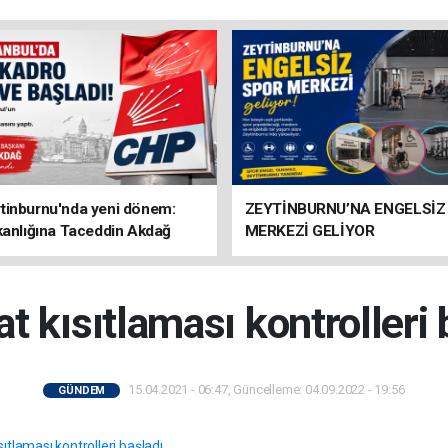
tinburnu'nda yeni dönem:
ZEYTİNBURNU’NA ENGELSİZ
kanlığına Taceddin Akdağ
MERKEZİ GELİYOR
t kısıtlaması kontrolleri 
15.04.2021 - 06:47, Güncelleme: 04.09.2022 - 19:56
GÜNDEM