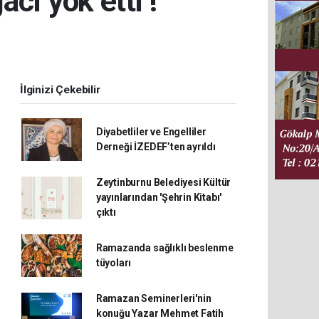
cı yok etti !
İlginizi Çekebilir
Diyabetliler ve Engelliler
Derneği İZEDEF’ten ayrıldı
Zeytinburnu Belediyesi Kültür
yayınlarından 'Şehrin Kitabı'
çıktı
Ramazanda sağlıklı beslenme
tüyoları
Ramazan Seminerleri'nin
konuğu Yazar Mehmet Fatih