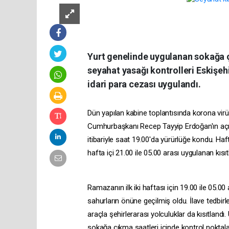
Yurt genelinde uygulanan sokağa ç
seyahat yasağı kontrolleri Eskişeh
idari para cezası uygulandı.
Dün yapılan kabine toplantısında korona vir
Cumhurbaşkanı Recep Tayyip Erdoğan'ın açık
itibariyle saat 19.00'da yürürlüğe kondu. 
hafta içi 21.00 ile 05.00 arası uygulanan kısıt
Ramazanın ilk iki haftası için 19.00 ile 05.0
sahurların önüne geçilmiş oldu. İlave tedbirl
araçla şehirlerarası yolculuklar da kısıtlandı
sokağa çıkma saatleri içinde kontrol noktal