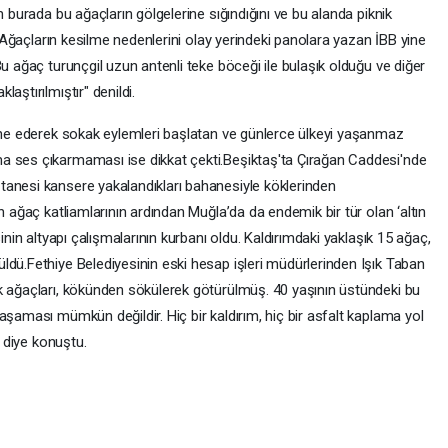
n burada bu ağaçların gölgelerine sığındığını ve bu alanda piknik
i. Ağaçların kesilme nedenlerini olay yerindeki panolara yazan İBB yine
Bu ağaç turunçgil uzun antenli teke böceği ile bulaşık olduğu ve diğer
aştırılmıştır" denildi.
hane ederek sokak eylemleri başlatan ve günlerce ülkeyi yaşanmaz
a ses çıkarmaması ise dikkat çekti.Beşiktaş'ta Çırağan Caddesi'nde
tanesi kansere yakalandıkları bahanesiyle köklerinden
n ağaç katliamlarının ardından Muğla’da da endemik bir tür olan ‘altın
inin altyapı çalışmalarının kurbanı oldu. Kaldırımdaki yaklaşık 15 ağaç,
ldü.Fethiye Belediyesinin eski hesap işleri müdürlerinden Işık Taban
k ağaçları, kökünden sökülerek götürülmüş. 40 yaşının üstündeki bu
aşaması mümkün değildir. Hiç bir kaldırım, hiç bir asfalt kaplama yol
" diye konuştu.