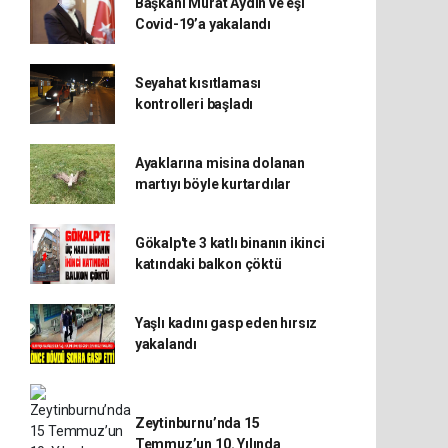
Başkanı Murat Aydın ve eşi
Covid-19’a yakalandı
Seyahat kısıtlaması
kontrolleri başladı
Ayaklarına misina dolanan
martıyı böyle kurtardılar
Gökalp'te 3 katlı binanın ikinci
katındaki balkon çöktü
Yaşlı kadını gasp eden hırsız
yakalandı
Zeytinburnu’nda 15
Temmuz’un 10. Yılında