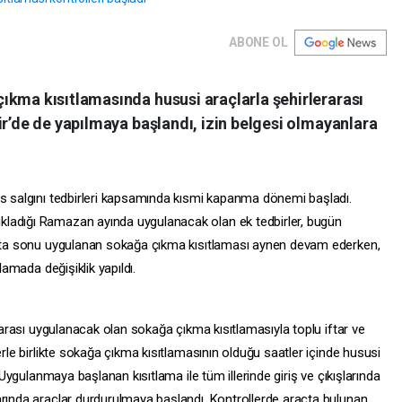
ABONE OL
ıkma kısıtlamasında hususi araçlarla şehirlerarası
ir’de de yapılmaya başlandı, izin belgesi olmayanlara
üs salgını tedbirleri kapsamında kısmi kapanma dönemi başladı.
ladığı Ramazan ayında uygulanacak olan ek tedbirler, bugün
Hafta sonu uygulanan sokağa çıkma kısıtlaması aynen devam ederken,
lamada değişiklik yapıldı.
0 arası uygulanacak olan sokağa çıkma kısıtlamasıyla toplu iftar ve
erle birlikte sokağa çıkma kısıtlamasının olduğu saatler içinde hususi
. Uygulanmaya başlanan kısıtlama ile tüm illerinde giriş ve çıkışlarında
arında araçlar durdurulmaya başlandı. Kontrollerde araçta bulunan