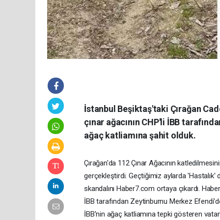
İstanbul Beşiktaş'taki Çırağan C
çınar ağacının CHP'li İBB tarafınd
ağaç katliamına şahit olduk.
Çırağan'da 112 Çınar Ağacının katledilmesin
gerçekleştirdi. Geçtiğimiz aylarda 'Hastalık
skandalını Haber7.com ortaya çıkardı. Haber
İBB tarafından Zeytinburnu Merkez Efendi'de
İBB'nin ağaç katliamına tepki gösteren vat