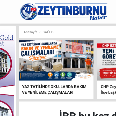
Anasayfa
SAĞLIK
YAZ TATİLİNDE OKULLARDA BAKIM
CHP Zey
VE YENİLEME ÇALIŞMALARI
İlçe baş
SÜRÜYOR
atandı