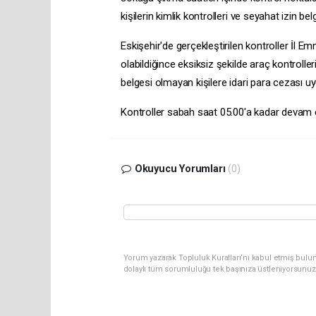
kişilerin kimlik kontrolleri ve seyahat izin bel
Eskişehir'de gerçekleştirilen kontroller İl Em
olabildiğince eksiksiz şekilde araç kontrolleri
belgesi olmayan kişilere idari para cezası uy
Kontroller sabah saat 05.00'a kadar devam
Okuyucu Yorumları
(0)
Yorum yazarak Topluluk Kuralları’nı kabul etmiş bulun
dolaylı tüm sorumluluğu tek başınıza üstleniyorsunuz