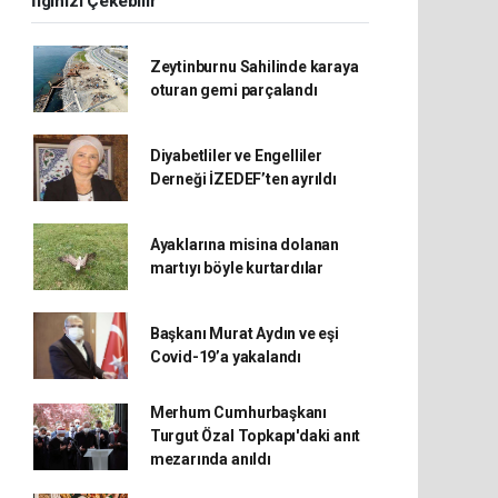
İlginizi Çekebilir
Zeytinburnu Sahilinde karaya
oturan gemi parçalandı
Diyabetliler ve Engelliler
Derneği İZEDEF’ten ayrıldı
Ayaklarına misina dolanan
martıyı böyle kurtardılar
Başkanı Murat Aydın ve eşi
Covid-19’a yakalandı
Merhum Cumhurbaşkanı
Turgut Özal Topkapı'daki anıt
mezarında anıldı