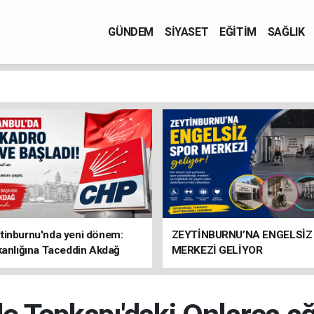
GÜNDEM
SİYASET
EĞİTİM
SAĞLIK
tinburnu'nda yeni dönem:
ZEYTİNBURNU’NA ENGELSİZ
kanlığına Taceddin Akdağ
MERKEZİ GELİYOR