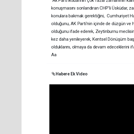
Ak Parti iktidarının çok fazla zamanının kalm
konuşmasını sonlandıran CHP’li Üsküdar, zam
konulara bakmak gerektiğini, Cumhuriyet Ha
olduğunu, AK Parti'nin içinde de düzgün ve h
olduğunu ifade ederek, Zeytinburnu meclisinde
kez daha yenileyerek, Kentsel Dönüşüm baş
olduklarını, olmaya da devam edeceklerini 
Aa
Habere Ek Video