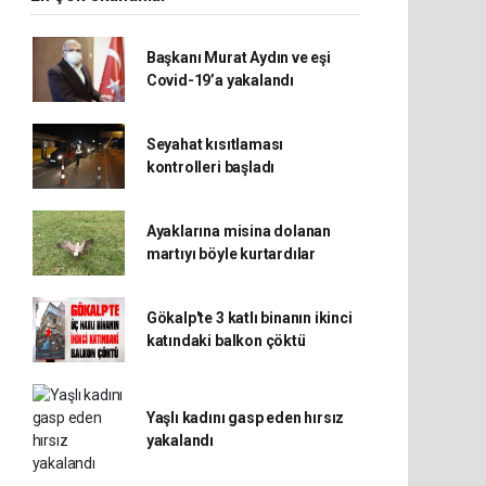
Başkanı Murat Aydın ve eşi
Covid-19’a yakalandı
Seyahat kısıtlaması
kontrolleri başladı
Ayaklarına misina dolanan
martıyı böyle kurtardılar
Gökalp'te 3 katlı binanın ikinci
katındaki balkon çöktü
Yaşlı kadını gasp eden hırsız
yakalandı