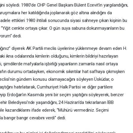
ini söyledi. 1980’de CHP Genel Başkanı Bülent Ecevit’in yargılandığını,
ruşmalara her katıldığında joplanarak göz altına alındığını da
dele ettikleri 1980 ihtilali sonucunda siyasi sahneye çıkan kişinin bu
k, “Yiğit cenkte ortaya çıkar. O gün suya sabuna dokunmayanların bu
yorum” dedi.
ığınız” diyerek AK Partili meclis üyelerine yüklenmeye devam eden H.
ki ikna odalarında kimlerin olduğunu, kimlerin bildiriyi hazırlayan
erini, şimdilerde mafyalarla işbirliği yapanların zamanla nasıl ortaya
snafın durumu ortadayken, ekonomik sıkıntılar hat safhaya çıkmışken
 Meclisi’nin gündem konusu olamayacağını söyleyen Üsküdar, o
tığını hatırlatarak, Cumhuriyet Halk Partisi ve diğer partilere
p Erdoğan’ın Kasımda yeni bir seçim yaptığını söyleyerek, benzer
hir Belediyesi’nde yaşandığını, 24 Haziran’da tekrarlanan İBB
 ile kazandıklarını ifade ederek, “Mühürü vermediniz. Seçimi
 da bangır bangır cevabını verdi” dedi.