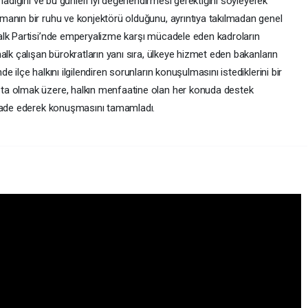
adığını ve bu günleri iyi değerlendirmesi gerektiğini söyleyerek
anın bir ruhu ve konjektörü olduğunu, ayrıntıya takılmadan genel
lk Partisi’nde emperyalizme karşı mücadele eden kadroların
alk çalışan bürokratların yanı sıra, ülkeye hizmet eden bakanların
 ilçe halkını ilgilendiren sorunların konuşulmasını istediklerini bir
ta olmak üzere, halkın menfaatine olan her konuda destek
ifade ederek konuşmasını tamamladı.