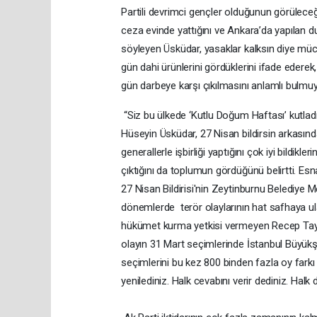
Partili devrimci gençler olduğunun görüleceğ
ceza evinde yattığını ve Ankara’da yapılan du
söyleyen Üsküdar, yasaklar kalksın diye müca
gün dahi ürünlerini gördüklerini ifade edere
gün darbeye karşı çıkılmasını anlamlı bulmu
“Siz bu ülkede ‘Kutlu Doğum Haftası’ kutlad
Hüseyin Üsküdar, 27 Nisan bildirsin arkasında
generallerle işbirliği yaptığını çok iyi bildikl
çıktığını da toplumun gördüğünü belirtti. E
27 Nisan Bildirisi'nin Zeytinburnu Belediye
dönemlerde terör olaylarının hat safhaya ulaş
hükümet kurma yetkisi vermeyen Recep Tayyi
olayın 31 Mart seçimlerinde İstanbul Büyükşe
seçimlerini bu kez 800 binden fazla oy farkı
yenilediniz. Halk cevabını verir dediniz. Halk