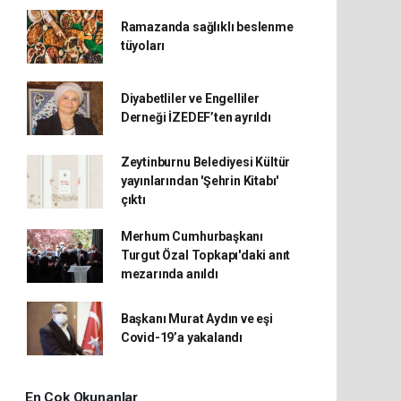
Ramazanda sağlıklı beslenme
tüyoları
Diyabetliler ve Engelliler
Derneği İZEDEF’ten ayrıldı
Zeytinburnu Belediyesi Kültür
yayınlarından 'Şehrin Kitabı'
çıktı
Merhum Cumhurbaşkanı
Turgut Özal Topkapı'daki anıt
mezarında anıldı
Başkanı Murat Aydın ve eşi
Covid-19’a yakalandı
En Çok Okunanlar