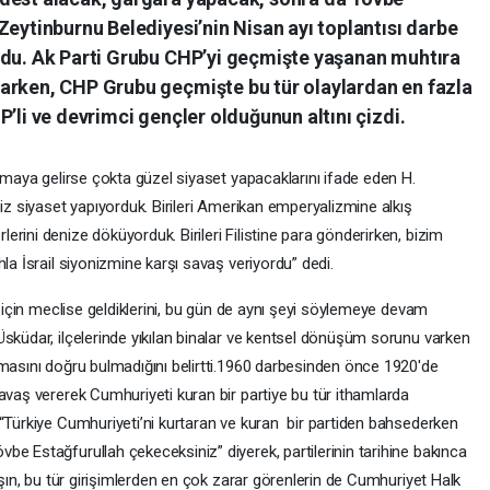
Zeytinburnu Belediyesi’nin Nisan ayı toplantısı darbe
ldu. Ak Parti Grubu CHP’yi geçmişte yaşanan muhtıra
arken, CHP Grubu geçmişte bu tür olaylardan en fazla
’li ve devrimci gençler olduğunun altını çizdi.
apmaya gelirse çokta güzel siyaset yapacaklarını ifade eden H.
biz siyaset yapıyorduk. Birileri Amerikan emperyalizmine alkış
rini denize döküyorduk. Birileri Filistine para gönderirken, bizim
la İsrail siyonizmine karşı savaş veriyordu” dedi.
k için meclise geldiklerini, bu gün de aynı şeyi söylemeye devam
Üsküdar, ilçelerinde yıkılan binalar ve kentsel dönüşüm sorunu varken
lmasını doğru bulmadığını belirtti.1960 darbesinden önce 1920'de
avaş vererek Cumhuriyeti kuran bir partiye bu tür ithamlarda
 “Türkiye Cumhuriyeti’ni kurtaran ve kuran bir partiden bahsederken
e Estağfurullah çekeceksiniz” diyerek, partilerinin tarihine bakınca
rşın, bu tür girişimlerden en çok zarar görenlerin de Cumhuriyet Halk