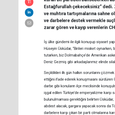
Estağfurullah çekeceksiniz” dedi. 
ve muhtıra tartışmalarına sahne o
ve darbelere destek vermekle suçl
zarar gören ve kayıp verenlerin CHP
İş ülke gündemi ile ilgili konuşup siyaset y
Hüseyin Üsküdar, “Birileri misket oynarken, 
tutarken, biz Dolmabahçe'de Amerikan askerle
Deniz Gezmiş gibi arkadaşlarımız elinde silah
Seçildikleri ilk gün halkın sorunlarını çözme
ettiğini ifade ederek konuşmasını sürdüren 
darbe gibi konuların ilçe meclisinde konuşu
işgal edilen Türkiye’de emperyalizme karşı s
bulunulmaması gerektiğini belirten Üsküdar,
abdest alacak, gargara yapacak sonra da Tövb
darbelere karşı çıkan bir parti olmalarına ka