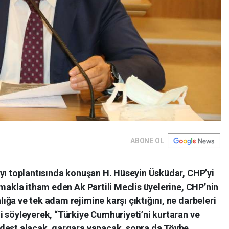
ABONE OL
ayı toplantısında konuşan H. Hüseyin Üsküdar, CHP’yi
lmakla itham eden Ak Partili Meclis üyelerine, CHP’nin
ğa ve tek adam rejimine karşı çıktığını, ne darbeleri
 söyleyerek, “Türkiye Cumhuriyeti’ni kurtaran ve
bdest alacak, gargara yapacak, sonra da Tövbe