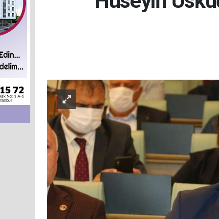
Hüseyin Üsküda