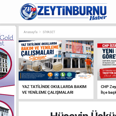
Anasayfa
SİYASET
YAZ TATİLİNDE OKULLARDA BAKIM
CHP Zey
VE YENİLEME ÇALIŞMALARI
İlçe baş
SÜRÜYOR
atandı