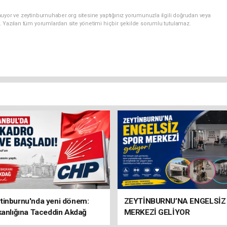
uyor ve zeytinburnuhaber.org sitesine yaptığınız yorumunuzla ilgili doğrudan veya
. Yazılan tüm yorumlardan site yönetimi hiçbir şekilde sorumlu tutulamaz.
tinburnu'nda yeni dönem:
ZEYTİNBURNU’NA ENGELSİZ
kanlığına Taceddin Akdağ
MERKEZİ GELİYOR