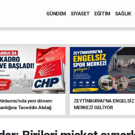
GÜNDEM
SİYASET
EĞİTİM
SAĞLIK
tinburnu'nda yeni dönem:
ZEYTİNBURNU’NA ENGELSİZ
kanlığına Taceddin Akdağ
MERKEZİ GELİYOR