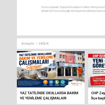
Yorum yazarak Topluluk Kuralları’nı kabul etmiş bulun
dolaylı tüm sorumluluğu tek başınıza üstleniyorsunuz
Anasayfa
SAĞLIK
YAZ TATİLİNDE OKULLARDA BAKIM
CHP Zey
VE YENİLEME ÇALIŞMALARI
İlçe baş
SÜRÜYOR
atandı