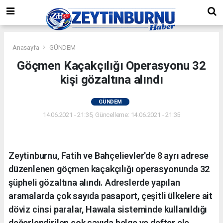
Anasayfa
GÜNDEM
Göçmen Kaçakçılığı Operasyonu 32
kişi gözaltına alındı
GÜNDEM
14.06.2021 - 21:35, Güncelleme: 14.06.2021 - 21:35
Zeytinburnu, Fatih ve Bahçelievler'de 8 ayrı adrese
düzenlenen göçmen kaçakçılığı operasyonunda 32
şüpheli gözaltına alındı. Adreslerde yapılan
aramalarda çok sayıda pasaport, çeşitli ülkelere ait
döviz cinsi paralar, Hawala sisteminde kullanıldığı
değerlendirilen çok sayıda belge ve defter ele