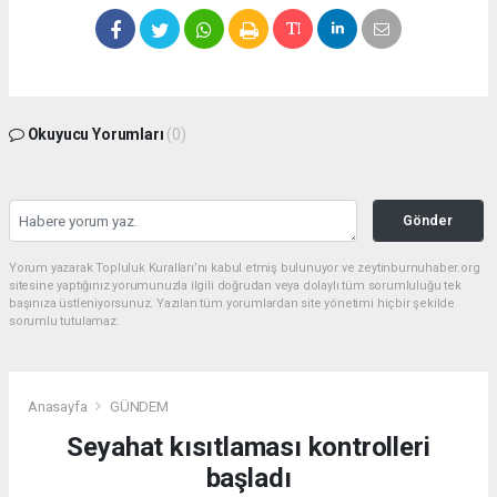
Okuyucu Yorumları
(0)
Gönder
Yorum yazarak Topluluk Kuralları’nı kabul etmiş bulunuyor ve zeytinburnuhaber.org
sitesine yaptığınız yorumunuzla ilgili doğrudan veya dolaylı tüm sorumluluğu tek
başınıza üstleniyorsunuz. Yazılan tüm yorumlardan site yönetimi hiçbir şekilde
sorumlu tutulamaz.
Anasayfa
GÜNDEM
Seyahat kısıtlaması kontrolleri
başladı