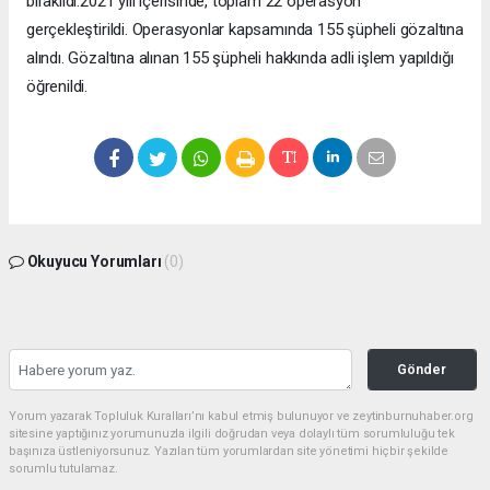
bırakıldı.2021 yılı içerisinde, toplam 22 operasyon
gerçekleştirildi. Operasyonlar kapsamında 155 şüpheli gözaltına
alındı. Gözaltına alınan 155 şüpheli hakkında adli işlem yapıldığı
öğrenildi.
Okuyucu Yorumları
(0)
Gönder
Yorum yazarak Topluluk Kuralları’nı kabul etmiş bulunuyor ve zeytinburnuhaber.org
sitesine yaptığınız yorumunuzla ilgili doğrudan veya dolaylı tüm sorumluluğu tek
başınıza üstleniyorsunuz. Yazılan tüm yorumlardan site yönetimi hiçbir şekilde
sorumlu tutulamaz.