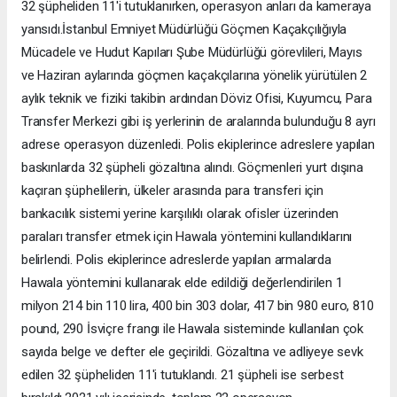
32 şüpheliden 11'i tutuklanırken, operasyon anları da kameraya
yansıdı.İstanbul Emniyet Müdürlüğü Göçmen Kaçakçılığıyla
Mücadele ve Hudut Kapıları Şube Müdürlüğü görevlileri, Mayıs
ve Haziran aylarında göçmen kaçakçılarına yönelik yürütülen 2
aylık teknik ve fiziki takibin ardından Döviz Ofisi, Kuyumcu, Para
Transfer Merkezi gibi iş yerlerinin de aralarında bulunduğu 8 ayrı
adrese operasyon düzenledi. Polis ekiplerince adreslere yapılan
baskınlarda 32 şüpheli gözaltına alındı. Göçmenleri yurt dışına
kaçıran şüphelilerin, ülkeler arasında para transferi için
bankacılık sistemi yerine karşılıklı olarak ofisler üzerinden
paraları transfer etmek için Hawala yöntemini kullandıklarını
belirlendi. Polis ekiplerince adreslerde yapılan armalarda
Hawala yöntemini kullanarak elde edildiği değerlendirilen 1
milyon 214 bin 110 lira, 400 bin 303 dolar, 417 bin 980 euro, 810
pound, 290 İsviçre frangı ile Hawala sisteminde kullanılan çok
sayıda belge ve defter ele geçirildi. Gözaltına ve adliyeye sevk
edilen 32 şüpheliden 11'i tutuklandı. 21 şüpheli ise serbest