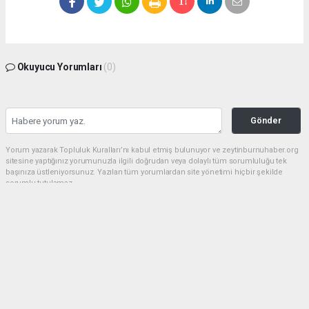
Okuyucu Yorumları
(0)
Gönder
Yorum yazarak Topluluk Kuralları’nı kabul etmiş bulunuyor ve zeytinburnuhaber.org
sitesine yaptığınız yorumunuzla ilgili doğrudan veya dolaylı tüm sorumluluğu tek
başınıza üstleniyorsunuz. Yazılan tüm yorumlardan site yönetimi hiçbir şekilde
sorumlu tutulamaz.
haber paketi
haber scripti
haber yazılımı
Tüm hakları saklı tutulmaktadır.Copyright 2026©
Haber Yazılımı:
Web Aksiyon ®