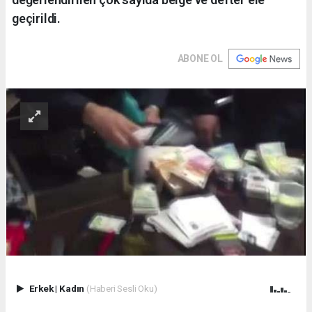
geçirildi.
ABONE OL
Erkek
|
Kadın
(Haberi Sesli Oku)