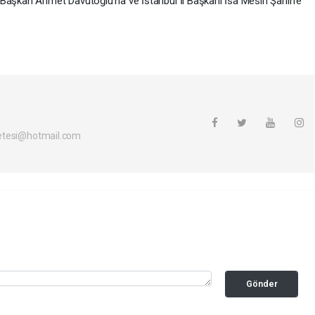
 Başkan Ahmet Davutoğlu’na ve İstanbul İl Başkanı İsa Mesih Şahin’e
etesi@hotmail.com
Gönder