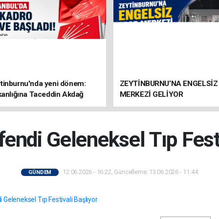
tinburnu'nda yeni dönem:
ZEYTİNBURNU’NA ENGELSİZ
kanlığına Taceddin Akdağ
MERKEZİ GELİYOR
endi Geleneksel Tıp Festi
12.06.2026 - 16:22, Güncelleme: 13.06.2026 - 11:44
GÜNDEM