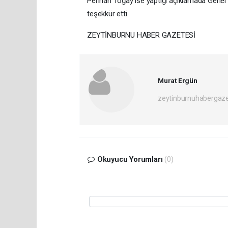
Perihan Toğay ise yaptığı açıklamada Genel
teşekkür etti.
ZEYTİNBURNU HABER GAZETESİ
Murat Ergün
zeytinburnuhabergaz
Okuyucu Yorumları
(0)