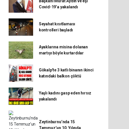
Başkanı Murat Aydın ve eşi
Covid-19’a yakalandı
Seyahat kısıtlaması
kontrolleri başladı
Ayaklarına misina dolanan
martıyı böyle kurtardılar
Gökalp'te 3 katlı binanın ikinci
katındaki balkon çöktü
Yaşlı kadını gasp eden hırsız
yakalandı
Zeytinburnu’nda 15
Temmuz’un 10. Yılında