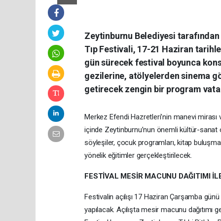
Zeytinburnu Belediyesi tarafından
Tıp Festivali, 17-21 Haziran tarihl
gün sürecek festival boyunca kons
gezilerine, atölyelerden sinema gö
getirecek zengin bir program vata
Merkez Efendi Hazretleri’nin manevi mirası ve
içinde Zeytinburnu’nun önemli kültür-sanat o
söyleşiler, çocuk programları, kitap buluşmala
yönelik eğitimler gerçekleştirilecek.
FESTİVAL MESİR MACUNU DAĞITIMI İL
Festivalin açılışı 17 Haziran Çarşamba gün
yapılacak. Açılışta mesir macunu dağıtımı ge