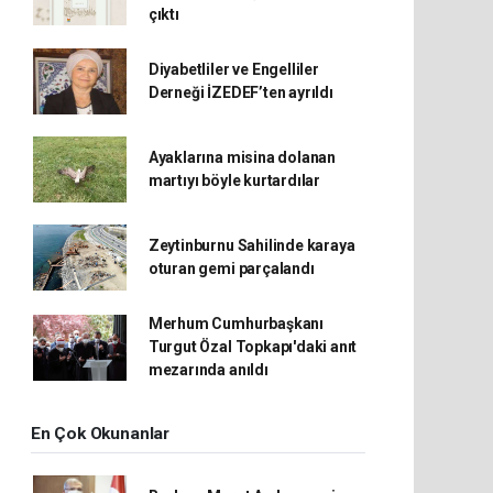
çıktı
Diyabetliler ve Engelliler
Derneği İZEDEF’ten ayrıldı
Ayaklarına misina dolanan
martıyı böyle kurtardılar
Zeytinburnu Sahilinde karaya
oturan gemi parçalandı
Merhum Cumhurbaşkanı
Turgut Özal Topkapı'daki anıt
mezarında anıldı
En Çok Okunanlar