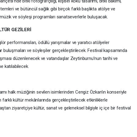
hçesi’nde bitki fotoğrafçılığı, kişisel koku tasarımı, bitki bakımı,
leri ve bütüncül sağlık gibi birçok farklı başlıkta atölye ve
üzik ve söyleşi programları sanatseverlerle buluşacak.
LTÜR GEZİLERİ
nglör performansları, ödüllü yarışmalar ve yaratıcı atölyeler
ar buluşmaları ve söyleşiler gerçekleştirilecek. Festival kapsamında
şması düzenlenecek ve vatandaşlar Zeytinburnu’nun tarihi ve
e katılabilecek.
amı halk müziğinin sevilen isimlerinden Cengiz Özkan’ın konseriyle
arklı kültür mekânlarında gerçekleştirilecek etkinliklerle
tan ziyaretçiye kültür, sanat ve geleneksel bilgiyle iç içe bir festival