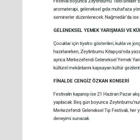
Festival boyunca Zeytinburnu Tıbbi Bitkiler Ba
aromaterapi, geleneksel gıda muhafaza yöntem
seminerler düzenlenecek. Nağmedâr’da ise m
GELENEKSEL YEMEK YARIŞMASI VE KÜ
Çocuklar için tiyatro gösterileri, kukla ve jo
hazırlanırken, Zeytinburnu Kitapçısı’nda yaz
ayrıca Merkezefendi Geleneksel Yemek Yarı
kültürel mekânlarını kapsayan kültür gezilerin
FİNALDE CENGİZ ÖZKAN KONSERİ
Festivalin kapanışı ise 21 Haziran Pazar akş
yapılacak. Beş gün boyunca Zeytinburnu’nun f
Merkezefendi Geleneksel Tıp Festivali, her yaş
deneyimi sunacak.