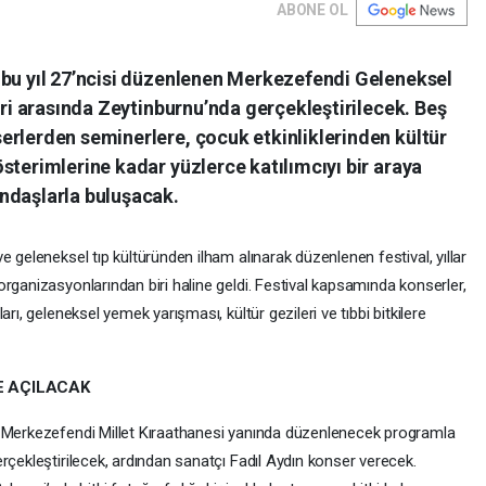
ABONE OL
 bu yıl 27’ncisi düzenlenen Merkezefendi Geleneksel
eri arasında Zeytinburnu’nda gerçekleştirilecek. Beş
erlerden seminerlere, çocuk etkinliklerinden kültür
sterimlerine kadar yüzlerce katılımcıyı bir araya
ndaşlarla buluşacak.
 geleneksel tıp kültüründen ilham alınarak düzenlenen festival, yıllar
rganizasyonlarından biri haline geldi. Festival kapsamında konserler,
rı, geleneksel yemek yarışması, kültür gezileri ve tıbbi bitkilere
E AÇILACAK
ü Merkezefendi Millet Kıraathanesi yanında düzenlenecek programla
rçekleştirilecek, ardından sanatçı Fadıl Aydın konser verecek.