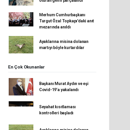
oturan gemi parçalandı
Merhum Cumhurbaşkanı
Turgut Özal Topkapı'daki anıt
mezarında anıldı
Ayaklarına misina dolanan
martıyı böyle kurtardılar
En Çok Okunanlar
Başkanı Murat Aydın ve eşi
Covid-19’a yakalandı
Seyahat kısıtlaması
kontrolleri başladı
Ayaklarına misina dolanan