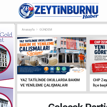
Anasayfa
GÜNDEM
YAZ TATİLİNDE OKULLARDA BAKIM
CHP Zey
VE YENİLEME ÇALIŞMALARI
İlçe baş
SÜRÜYOR
atandı